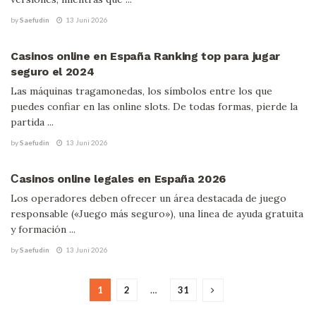
by
Saefudin
13 Juni 2026
UNCATEGORIZED
Casinos online en España Ranking top para jugar
seguro el 2024
Las máquinas tragamonedas, los símbolos entre los que
puedes confiar en las online slots. De todas formas, pierde la
partida ...
by
Saefudin
13 Juni 2026
UNCATEGORIZED
Сasinos online legales en España 2026
Los operadores deben ofrecer un área destacada de juego
responsable («Juego más seguro»), una línea de ayuda gratuita
y formación ...
by
Saefudin
13 Juni 2026
1
2
…
31