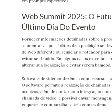
em prompts específicos.
Web Summit 2025: O Futur
Último Dia Do Evento
Fornecer informações detalhadas sobre a proi
“aumentar as possibilities de a proibição ser 
de Web diferente⁤ ou reiniciar o roteador para
evitar ser banido. Em alguns casos extremos,
alterar sua localização e evitar serem banidos.
Software de videoconferência com recursos a
O software permite a realização de chamadas 
arquivos, além de contar com integração com 
chamada de vídeo, é possível enviar mensagens
enquetes e compartilhar a tela com os demais 