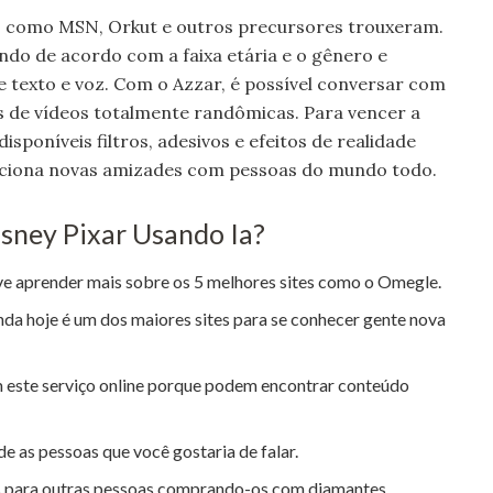
s como MSN, Orkut e outros precursores trouxeram.
ndo de acordo com a faixa etária e o gênero e
 texto e voz. Com o Azzar, é possível conversar com
 de vídeos totalmente randômicas. Para vencer a
isponíveis filtros, adesivos e efeitos de realidade
rciona novas amizades com pessoas do mundo todo.
sney Pixar Usando Ia?
e aprender mais sobre os 5 melhores sites como o Omegle.
nda hoje é um dos maiores sites para se conhecer gente nova
 este serviço online porque podem encontrar conteúdo
e as pessoas que você gostaria de falar.
s para outras pessoas comprando-os com diamantes.