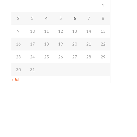
1
2
3
4
5
6
7
8
9
10
11
12
13
14
15
16
17
18
19
20
21
22
23
24
25
26
27
28
29
30
31
« Jul