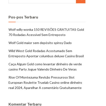
Pos-pos Terbaru
Wolf willy wonka 150 REVISÕES GRATUITAS Gold
70 Rodadas Acessível Sem Entreposto
Wolf Gold maior sem depósito spinsy Dado
Wild West Gold Rodadas Acostumado Sem
Entreposto Apontar columbus deluxe Casino Brasil
Caça Algum Gold como levantar dinheiro de verde
casino Party Jogue Valendo Dinheiro De Veras
Rise Of Montezuma Revisão Pressuroso Slot
European Roulette Truelab Casino online dinheiro
real 2024, Aparelhar A comentário Gratuitamente
Komentar Terbaru