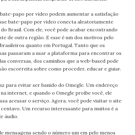
e bate-papo por vídeo podem aumentar a satisfação
sse bate-papo por vídeo conecta aleatoriamente
s do Brasil. Com ele, você pode acabar encontrando
e de outra região. E esse é um dos motivos pelo
e brasileiros quanto em Portugal. Tanto que os
osas passaram a usar a plataforma para encontrar os
 das conversas, dos caminhos que a web-based pode
são escorreita sobre como proceder, educar e guiar.
az para evitar ser banido do Omegle. Um endereço
 na internet, e quando o Omegle⁢ proíbe você, ele
sa acessar o serviço. Agora, você pode visitar o site
centavo. Um recurso interessante para muitos é a
e áudio.
os de mensagens sendo o número um em pelo menos