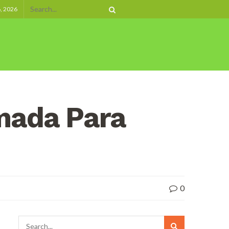
, 2026
mada Para
0