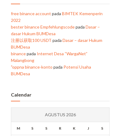
free binance account
pada
BIMTEK Kemenperin
2022
bester binance Empfehlungscode
pada
Dasar –
dasar Hukum BUMDesa
注册以获取100 USDT
pada
Dasar – dasar Hukum
BUMDesa
binance
pada
Internet Desa “WargaNet”
Malangbong
"oppna binance-konto
pada
Potensi Usaha
BUMDesa
Calendar
AGUSTUS 2026
M
S
S
R
K
J
S