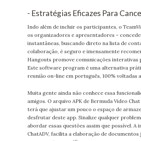
-⁤ Estratégias Eficazes Para Ca
Indo além de incluir os participantes, o TeamV
os organizadores e apresentadores – conceden
instantâneas, buscando direto na lista de con
colaboração, é seguro e imensamente recomend
Hangouts promove comunicações interativas p
Este software program é uma alternativa prát
reunião on-line em português, 100% voltadas ao
Muita gente ainda não conhece essa funcionalid
amigos. O arquivo APK de Bermuda Video Chat
terá que ajustar um pouco o espaço de armaz
desfrutar deste app. Sinalize qualquer problem
abordar essas questões assim que possível. A 
ChatADV, facilita a elaboração de documentos 