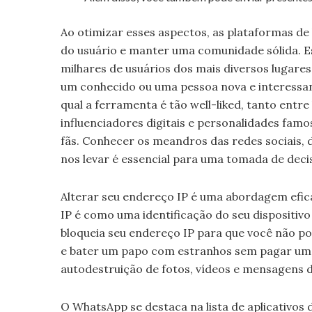
Ao otimizar esses aspectos, as plataformas d
do usuário e manter uma comunidade sólida. E
milhares de usuários dos mais diversos lugare
um conhecido ou uma pessoa nova e interessant
qual a ferramenta é tão well-liked, tanto entr
influenciadores digitais e personalidades fam
fãs. Conhecer os meandros das redes sociais,
nos levar é essencial para uma tomada de deci
Alterar seu endereço IP é uma abordagem efic
IP é como uma identificação do seu dispositivo
‌bloqueia seu endereço IP para que você não pos
e bater um papo com estranhos sem pagar um 
autodestruição de fotos, vídeos e mensagens d
O WhatsApp se destaca na lista de aplicativ