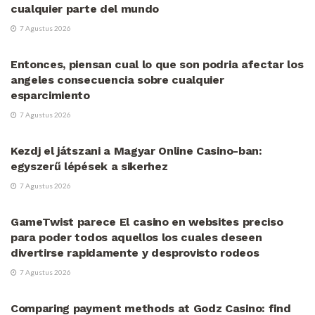
cualquier parte del mundo
7 Agustus 2026
UNCATEGORIZED
Entonces, piensan cual lo que son podria afectar los
angeles consecuencia sobre cualquier
esparcimiento
7 Agustus 2026
UNCATEGORIZED
Kezdj el játszani a Magyar Online Casino-ban:
egyszerű lépések a sikerhez
7 Agustus 2026
UNCATEGORIZED
GameTwist parece El casino en websites preciso
para poder todos aquellos los cuales deseen
divertirse rapidamente y desprovisto rodeos
7 Agustus 2026
UNCATEGORIZED
Comparing payment methods at Godz Casino: find