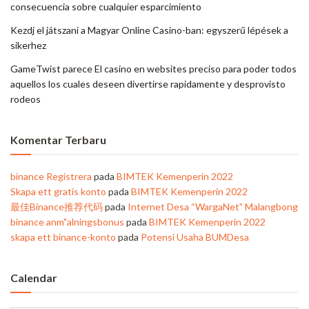
consecuencia sobre cualquier esparcimiento
Kezdj el játszani a Magyar Online Casino-ban: egyszerű lépések a
sikerhez
GameTwist parece El casino en websites preciso para poder todos
aquellos los cuales deseen divertirse rapidamente y desprovisto
rodeos
Komentar Terbaru
binance Registrera
pada
BIMTEK Kemenperin 2022
Skapa ett gratis konto
pada
BIMTEK Kemenperin 2022
最佳Binance推荐代码
pada
Internet Desa “WargaNet” Malangbong
binance anm"alningsbonus
pada
BIMTEK Kemenperin 2022
skapa ett binance-konto
pada
Potensi Usaha BUMDesa
Calendar