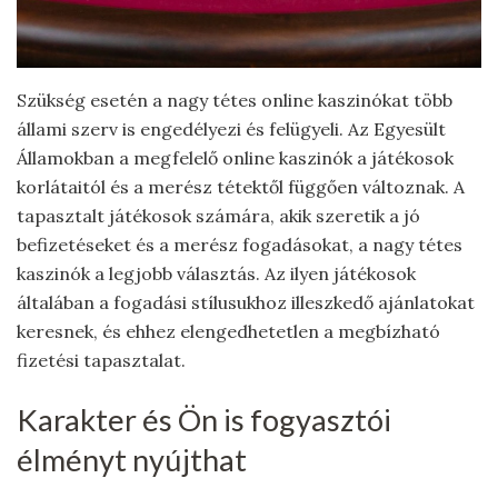
Szükség esetén a nagy tétes online kaszinókat több
állami szerv is engedélyezi és felügyeli. Az Egyesült
Államokban a megfelelő online kaszinók a játékosok
korlátaitól és a merész tétektől függően változnak. A
tapasztalt játékosok számára, akik szeretik a jó
befizetéseket és a merész fogadásokat, a nagy tétes
kaszinók a legjobb választás. Az ilyen játékosok
általában a fogadási stílusukhoz illeszkedő ajánlatokat
keresnek, és ehhez elengedhetetlen a megbízható
fizetési tapasztalat.
Karakter és Ön is fogyasztói
élményt nyújthat