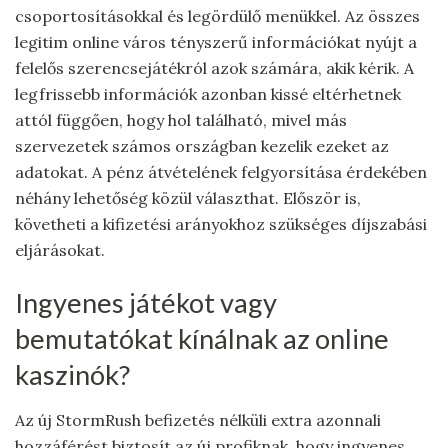
csoportosításokkal és legördülő menükkel. Az összes
legitim online város tényszerű információkat nyújt a
felelős szerencsejátékról azok számára, akik kérik. A
legfrissebb információk azonban kissé eltérhetnek
attól függően, hogy hol található, mivel más
szervezetek számos országban kezelik ezeket az
adatokat. A pénz átvételének felgyorsítása érdekében
néhány lehetőség közül választhat. Először is,
követheti a kifizetési arányokhoz szükséges díjszabási
eljárásokat.
Ingyenes játékot vagy
bemutatókat kínálnak az online
kaszinók?
Az új StormRush befizetés nélküli extra azonnali
hozzáférést biztosít az új profiknak, hogy ingyenes