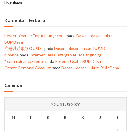
Uygulama
Komentar Terbaru
bester binance Empfehlungscode
pada
Dasar – dasar Hukum
BUMDesa
注册以获取100 USDT
pada
Dasar – dasar Hukum BUMDesa
binance
pada
Internet Desa “WargaNet” Malangbong
"oppna binance-konto
pada
Potensi Usaha BUMDesa
Create Personal Account
pada
Dasar – dasar Hukum BUMDesa
Calendar
AGUSTUS 2026
M
S
S
R
K
J
S
1