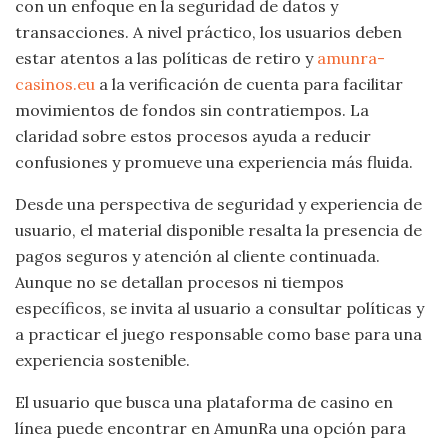
con un enfoque en la seguridad de datos y
transacciones. A nivel práctico, los usuarios deben
estar atentos a las políticas de retiro y
amunra-
casinos.eu
a la verificación de cuenta para facilitar
movimientos de fondos sin contratiempos. La
claridad sobre estos procesos ayuda a reducir
confusiones y promueve una experiencia más fluida.
Desde una perspectiva de seguridad y experiencia de
usuario, el material disponible resalta la presencia de
pagos seguros y atención al cliente continuada.
Aunque no se detallan procesos ni tiempos
específicos, se invita al usuario a consultar políticas y
a practicar el juego responsable como base para una
experiencia sostenible.
El usuario que busca una plataforma de casino en
línea puede encontrar en AmunRa una opción para