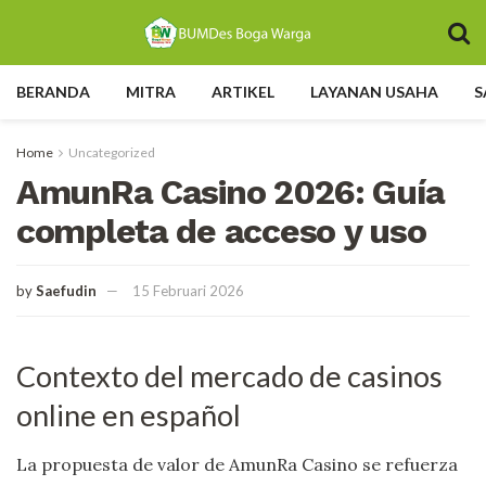
BERANDA
MITRA
ARTIKEL
LAYANAN USAHA
S
Home
Uncategorized
AmunRa Casino 2026: Guía
completa de acceso y uso
by
Saefudin
15 Februari 2026
Contexto del mercado de casinos
online en español
La propuesta de valor de AmunRa Casino se refuerza