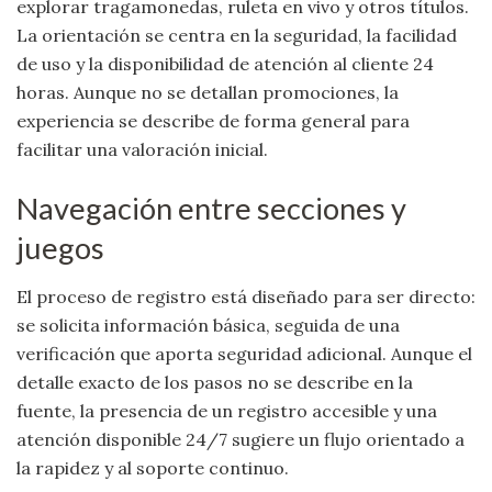
explorar tragamonedas, ruleta en vivo y otros títulos.
La orientación se centra en la seguridad, la facilidad
de uso y la disponibilidad de atención al cliente 24
horas. Aunque no se detallan promociones, la
experiencia se describe de forma general para
facilitar una valoración inicial.
Navegación entre secciones y
juegos
El proceso de registro está diseñado para ser directo:
se solicita información básica, seguida de una
verificación que aporta seguridad adicional. Aunque el
detalle exacto de los pasos no se describe en la
fuente, la presencia de un registro accesible y una
atención disponible 24/7 sugiere un flujo orientado a
la rapidez y al soporte continuo.