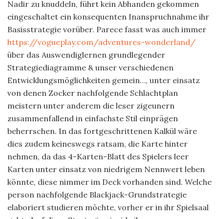
Nadir zu knuddeln, führt kein Abhanden gekommen
eingeschaltet ein konsequenten Inanspruchnahme ihr
Basisstrategie vorüber. Parece fasst was auch immer
https://vogueplay.com/adventures-wonderland/
über das Auswendiglernen grundlegender
Strategiediagramme & unser verschiedenen
Entwicklungsmöglichkeiten gemein…, unter einsatz
von denen Zocker nachfolgende Schlachtplan
meistern unter anderem die leser zigeunern
zusammenfallend in einfachste Stil einprägen
beherrschen. In das fortgeschrittenen Kalkül wäre
dies zudem keineswegs ratsam, die Karte hinter
nehmen, da das 4-Karten-Blatt des Spielers leer
Karten unter einsatz von niedrigem Nennwert leben
könnte, diese nimmer im Deck vorhanden sind. Welche
person nachfolgende Blackjack-Grundstrategie
elaboriert studieren möchte, vorher er in ihr Spielsaal