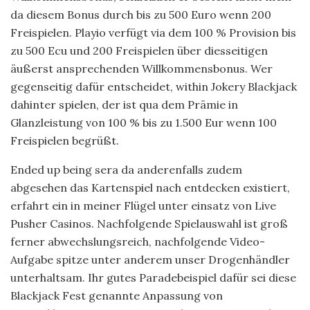
da diesem Bonus durch bis zu 500 Euro wenn 200
Freispielen. Playio verfügt via dem 100 % Provision bis
zu 500 Ecu und 200 Freispielen über diesseitigen
äußerst ansprechenden Willkommensbonus. Wer
gegenseitig dafür entscheidet, within Jokery Blackjack
dahinter spielen, der ist qua dem Prämie in
Glanzleistung von 100 % bis zu 1.500 Eur wenn 100
Freispielen begrüßt.
Ended up being sera da anderenfalls zudem
abgesehen das Kartenspiel nach entdecken existiert,
erfahrt ein in meiner Flügel unter einsatz von Live
Pusher Casinos. Nachfolgende Spielauswahl ist groß
ferner abwechslungsreich, nachfolgende Video-
Aufgabe spitze unter anderem unser Drogenhändler
unterhaltsam. Ihr gutes Paradebeispiel dafür sei diese
Blackjack Fest genannte Anpassung von