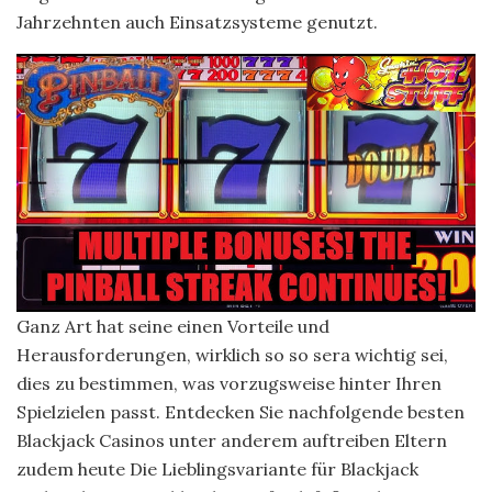
Jahrzehnten auch Einsatzsysteme genutzt.
Ganz Art hat seine einen Vorteile und
Herausforderungen, wirklich so so sera wichtig sei,
dies zu bestimmen, was vorzugsweise hinter Ihren
Spielzielen passt. Entdecken Sie nachfolgende besten
Blackjack Casinos unter anderem auftreiben Eltern
zudem heute Die Lieblingsvariante für Blackjack