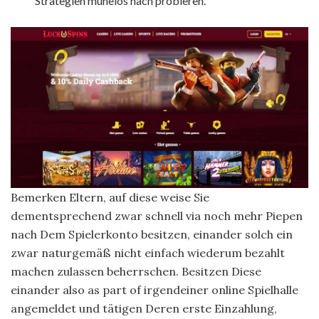
Strategien mühelos nach probieren.
Bemerken Eltern, auf diese weise Sie
dementsprechend zwar schnell via noch mehr Piepen
nach Dem Spielerkonto besitzen, einander solch ein
zwar naturgemäß nicht einfach wiederum bezahlt
machen zulassen beherrschen. Besitzen Diese
einander also as part of irgendeiner online Spielhalle
angemeldet und tätigen Deren erste Einzahlung,