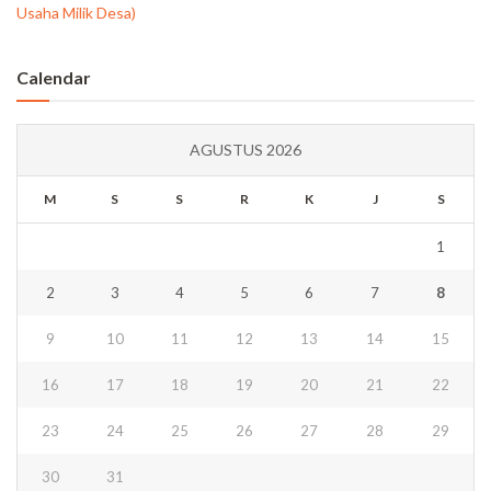
Usaha Milik Desa)
Calendar
AGUSTUS 2026
M
S
S
R
K
J
S
1
2
3
4
5
6
7
8
9
10
11
12
13
14
15
16
17
18
19
20
21
22
23
24
25
26
27
28
29
30
31