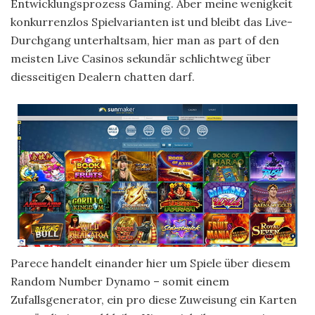
Entwicklungsprozess Gaming. Aber meine wenigkeit
konkurrenzlos Spielvarianten ist und bleibt das Live-
Durchgang unterhaltsam, hier man as part of den
meisten Live Casinos sekundär schlichtweg über
diesseitigen Dealern chatten darf.
Parece handelt einander hier um Spiele über diesem
Random Number Dynamo – somit einem
Zufallsgenerator, ein pro diese Zuweisung ein Karten