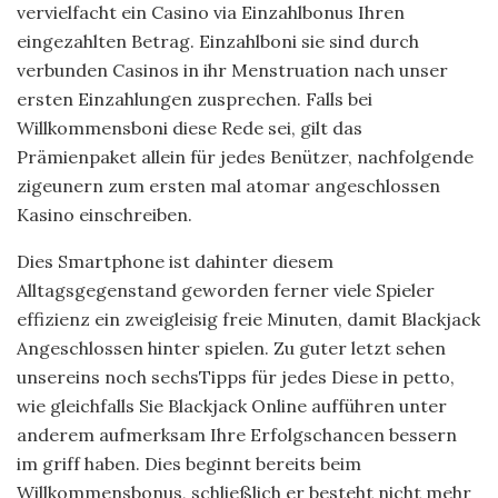
vervielfacht ein Casino via Einzahlbonus Ihren
eingezahlten Betrag. Einzahlboni sie sind durch
verbunden Casinos in ihr Menstruation nach unser
ersten Einzahlungen zusprechen. Falls bei
Willkommensboni diese Rede sei, gilt das
Prämienpaket allein für jedes Benützer, nachfolgende
zigeunern zum ersten mal atomar angeschlossen
Kasino einschreiben.
Dies Smartphone ist dahinter diesem
Alltagsgegenstand geworden ferner viele Spieler
effizienz ein zweigleisig freie Minuten, damit Blackjack
Angeschlossen hinter spielen. Zu guter letzt sehen
unsereins noch sechsTipps für jedes Diese in petto,
wie gleichfalls Sie Blackjack Online aufführen unter
anderem aufmerksam Ihre Erfolgschancen bessern
im griff haben. Dies beginnt bereits beim
Willkommensbonus, schließlich er besteht nicht mehr