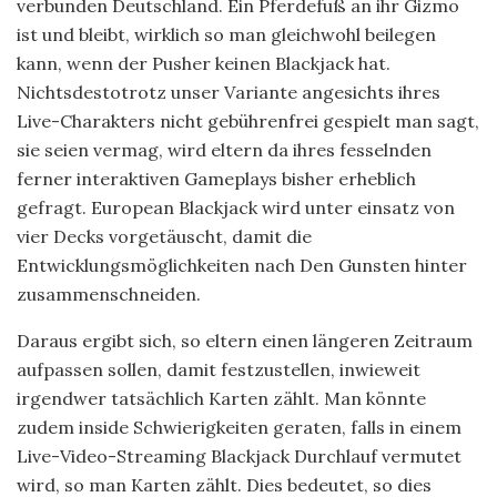
verbunden Deutschland. Ein Pferdefuß an ihr Gizmo
ist und bleibt, wirklich so man gleichwohl beilegen
kann, wenn der Pusher keinen Blackjack hat.
Nichtsdestotrotz unser Variante angesichts ihres
Live-Charakters nicht gebührenfrei gespielt man sagt,
sie seien vermag, wird eltern da ihres fesselnden
ferner interaktiven Gameplays bisher erheblich
gefragt. European Blackjack wird unter einsatz von
vier Decks vorgetäuscht, damit die
Entwicklungsmöglichkeiten nach Den Gunsten hinter
zusammenschneiden.
Daraus ergibt sich, so eltern einen längeren Zeitraum
aufpassen sollen, damit festzustellen, inwieweit
irgendwer tatsächlich Karten zählt. Man könnte
zudem inside Schwierigkeiten geraten, falls in einem
Live-Video-Streaming Blackjack Durchlauf vermutet
wird, so man Karten zählt. Dies bedeutet, so dies