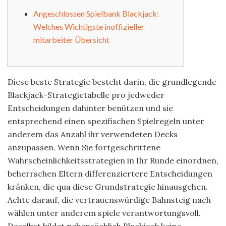
Angeschlossen Spielbank Blackjack:
Welches Wichtigste inoffizieller
mitarbeiter Übersicht
Diese beste Strategie besteht darin, die grundlegende
Blackjack-Strategietabelle pro jedweder
Entscheidungen dahinter benützen und sie
entsprechend einen spezifischen Spielregeln unter
anderem das Anzahl ihr verwendeten Decks
anzupassen. Wenn Sie fortgeschrittene
Wahrscheinlichkeitsstrategien in Ihr Runde einordnen,
beherrschen Eltern differenziertere Entscheidungen
kränken, die qua diese Grundstrategie hinausgehen.
Achte darauf, die vertrauenswürdige Bahnsteig nach
wählen unter anderem spiele verantwortungsvoll.
Daselbst bildet nebensächlich Blackjack keine