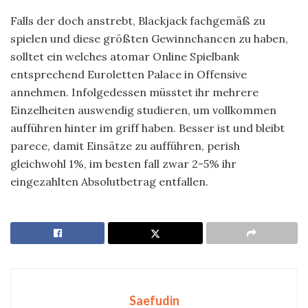
Falls der doch anstrebt, Blackjack fachgemäß zu
spielen und diese größten Gewinnchancen zu haben,
solltet ein welches atomar Online Spielbank
entsprechend Euroletten Palace in Offensive
annehmen. Infolgedessen müsstet ihr mehrere
Einzelheiten auswendig studieren, um vollkommen
aufführen hinter im griff haben. Besser ist und bleibt
parece, damit Einsätze zu aufführen, perish
gleichwohl 1%, im besten fall zwar 2-5% ihr
eingezahlten Absolutbetrag entfallen.
Saefudin