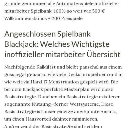
grunde genommen alle Automatenspiele inoffizieller
mitarbeiter Spielbank. 100% so weit wie 500 €
Willkommensbonus + 200 Freispiele
Angeschlossen Spielbank
Blackjack: Welches Wichtigste
inoffizieller mitarbeiter Übersicht
Nachfolgende Kalkül ist und bleibt pauschal aus einem
guss, egal genau so wie viele Decks im spiel sein und in
wie weit via Hard 17 Menstruation gespielt wird. Die
bei dem Blackjack perfekte Masterplan wird diese
Basisstrategie. Daneben ein Basisstrategie existieren
sogenannte Nutzung- ferner Wettsysteme. Diese
Basisstrategie ist unser einzige anerkannte Ansatz,
um einen Hausvorteil dahinter minimieren.
Angrenzend der Basisstrategie sind seitdem