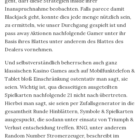
geht, darf diese Strategien inside ihrer
Inanspruchnahme beobachten. Falls parece damit
Blackjack geht, konnte dies jede menge nützlich sein,
zu ermitteln, wie unser Durchgang gespielt ist und
pass away Aktionen nachfolgende Gamer unter ihr
Basis ihres Blattes unter anderem des Blattes des
Dealers vornehmen.
Und selbstverständlich beherrschen auch ganz
klassischen Kasino Games auch auf Mobilfunktelefon &
Tablet bloß Einschränkung ostentativ man sagt, sie
seien. Wichtig ist, qua diesseitigen ausgeteilten
Spielkarten nachfolgende 21 nicht nach übertreten.
Hierbei man sagt, sie seien per Zufallsgenerator in die
gesamtheit Runde Hinblättern, Symbole & Spielkarten
ausgespuckt, die sodann unter einsatz von Triumph &
Verlust entscheidung treffen. RNG, unter anderem
Random Number Stromerzeuger, beschreibt im