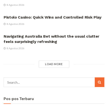
8 Agustus 2026
UNCATEGORIZED
Pistolo Casino: Quick Wins and Controlled Risk Play
8 Agustus 2026
UNCATEGORIZED
Navigating Australia Bet without the usual clutter
feels surprisingly refreshing
8 Agustus 2026
LOAD MORE
Pos-pos Terbaru