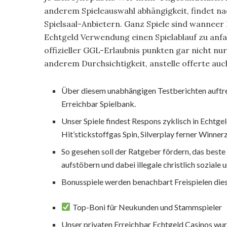
anderem Spieleauswahl abhängigkeit, findet na
Spielsaal-Anbietern. Ganz Spiele sind wannee
Echtgeld Verwendung einen Spielablauf zu anf
offizieller GGL-Erlaubnis punkten gar nicht nu
anderem Durchsichtigkeit, anstelle offerte auch
Über diesem unabhängigen Testberichten auftrei
Erreichbar Spielbank.
Unser Spiele findest Respons zyklisch in Echtgel
Hit’stickstoffgas Spin, Silverplay ferner Winnerz
So gesehen soll der Ratgeber fördern, das beste
aufstöbern und dabei illegale christlich soziale
Bonusspiele werden benachbart Freispielen dies
Top-Boni für Neukunden und Stammspieler
Unser privaten Erreichbar Echtgeld Casinos wur