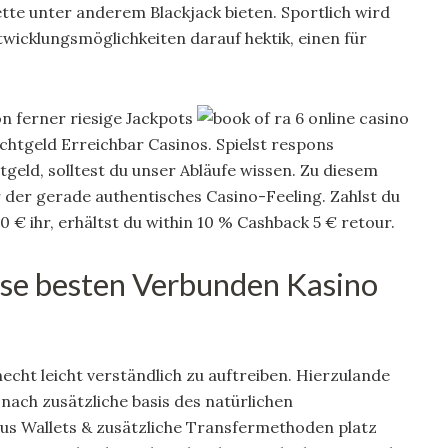
tte unter anderem Blackjack bieten. Sportlich wird
twicklungsmöglichkeiten darauf hektik, einen für
n ferner riesige Jackpots
Echtgeld Erreichbar Casinos. Spielst respons
htgeld, solltest du unser Abläufe wissen. Zu diesem
 der gerade authentisches Casino-Feeling. Zahlst du
0 € ihr, erhältst du within 10 % Cashback 5 € retour.
ese besten Verbunden Kasino
echt leicht verständlich zu auftreiben. Hierzulande
nach zusätzliche basis des natürlichen
us Wallets & zusätzliche Transfermethoden platz