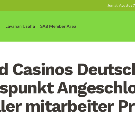
Jumat, Agustus 7
l
Layanan Usaha
SAB Member Area
d Casinos Deutsc
spunkt Angeschlo
ller mitarbeiter P