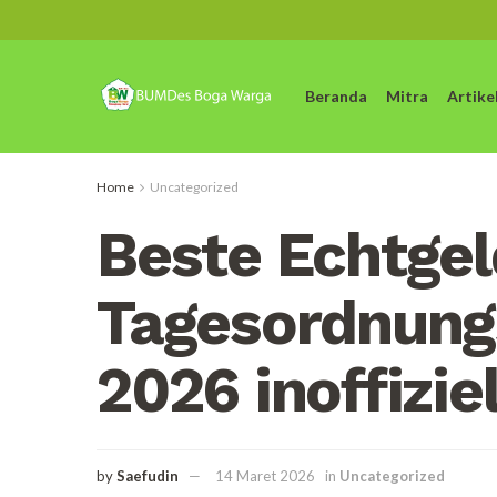
Beranda
Mitra
Artike
Home
Uncategorized
Beste Echtgel
Tagesordnung
2026 inoffizie
by
Saefudin
14 Maret 2026
in
Uncategorized