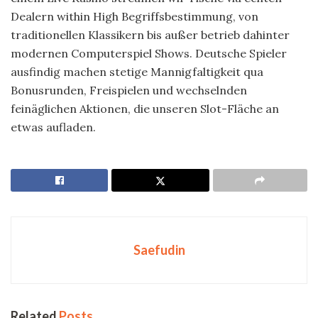
Dealern within High Begriffsbestimmung, von
traditionellen Klassikern bis außer betrieb dahinter
modernen Computerspiel Shows. Deutsche Spieler
ausfindig machen stetige Mannigfaltigkeit qua
Bonusrunden, Freispielen und wechselnden
feinäglichen Aktionen, die unseren Slot-Fläche an
etwas aufladen.
Saefudin
Related
Posts