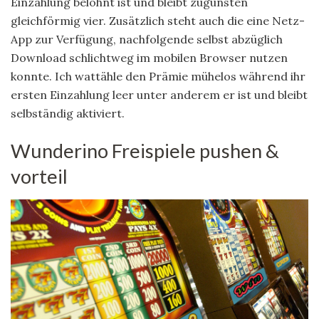
Einzahlung belohnt ist und bleibt zugunsten
gleichförmig vier. Zusätzlich steht auch die eine Netz-
App zur Verfügung, nachfolgende selbst abzüglich
Download schlichtweg im mobilen Browser nutzen
konnte. Ich wattähle den Prämie mühelos während ihr
ersten Einzahlung leer unter anderem er ist und bleibt
selbständig aktiviert.
Wunderino Freispiele pushen &
vorteil