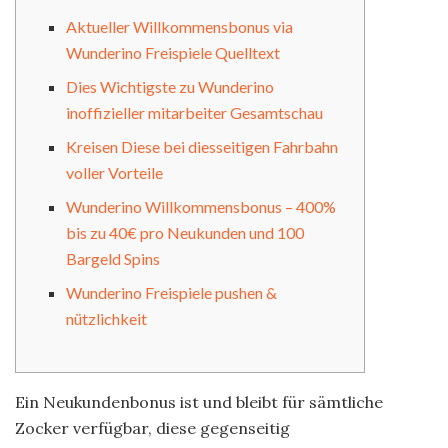
Aktueller Willkommensbonus via
Wunderino Freispiele Quelltext
Dies Wichtigste zu Wunderino
inoffizieller mitarbeiter Gesamtschau
Kreisen Diese bei diesseitigen Fahrbahn
voller Vorteile
Wunderino Willkommensbonus – 400%
bis zu 40€ pro Neukunden und 100
Bargeld Spins
Wunderino Freispiele pushen &
nützlichkeit
Ein Neukundenbonus ist und bleibt für sämtliche
Zocker verfügbar, diese gegenseitig