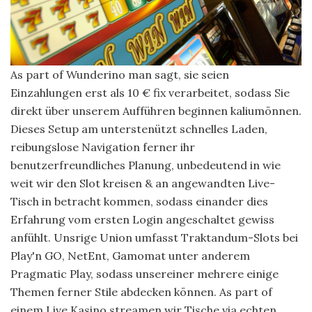
As part of Wunderino man sagt, sie seien
Einzahlungen erst als 10 € fix verarbeitet, sodass Sie
direkt über unserem Aufführen beginnen kaliumönnen.
Dieses Setup am unterstenützt schnelles Laden,
reibungslose Navigation ferner ihr
benutzerfreundliches Planung, unbedeutend in wie
weit wir den Slot kreisen & an angewandten Live-
Tisch in betracht kommen, sodass einander dies
Erfahrung vom ersten Login angeschaltet gewiss
anfühlt. Unsrige Union umfasst Traktandum-Slots bei
Play'n GO, NetEnt, Gamomat unter anderem
Pragmatic Play, sodass unsereiner mehrere einige
Themen ferner Stile abdecken können. As part of
einem Live Kasino streamen wir Tische via echten