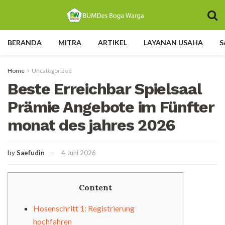
BERANDA
MITRA
ARTIKEL
LAYANAN USAHA
S
Home
Uncategorized
Beste Erreichbar Spielsaal
Prämie Angebote im Fünfter
monat des jahres 2026
by
Saefudin
4 Juni 2026
Content
Hosenschritt 1: Registrierung
hochfahren