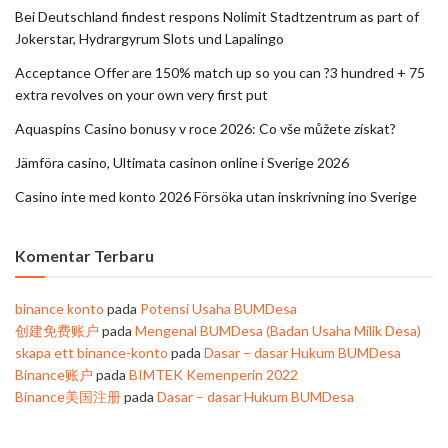
Bei Deutschland findest respons Nolimit Stadtzentrum as part of
Jokerstar, Hydrargyrum Slots und Lapalingo
Acceptance Offer are 150% match up so you can ?3 hundred + 75
extra revolves on your own very first put
Aquaspins Casino bonusy v roce 2026: Co vše můžete získat?
Jämföra casino, Ultimata casinon online i Sverige 2026
Casino inte med konto 2026 Försöka utan inskrivning ino Sverige
Komentar Terbaru
binance konto
pada
Potensi Usaha BUMDesa
创建免费账户
pada
Mengenal BUMDesa (Badan Usaha Milik Desa)
skapa ett binance-konto
pada
Dasar – dasar Hukum BUMDesa
Binance账户
pada
BIMTEK Kemenperin 2022
Binance美国注册
pada
Dasar – dasar Hukum BUMDesa