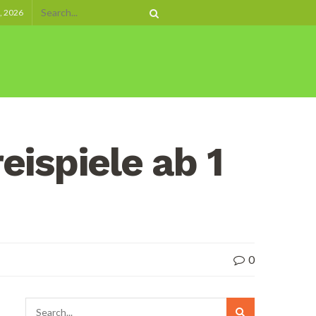
, 2026
eispiele ab 1
0