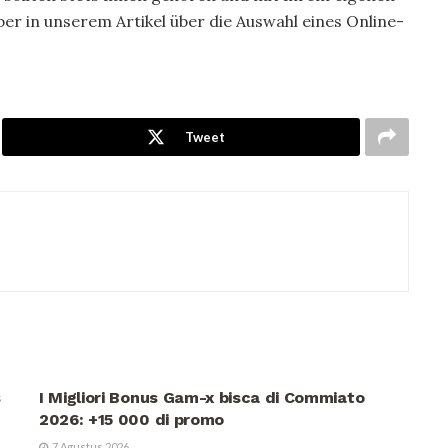
r in unserem Artikel über die Auswahl eines Online-
Tweet
UNCATEGORIZED
s
I Migliori Bonus Gam-x bisca di Commiato
2026: +15 000 di promo
7 Agustus 2026