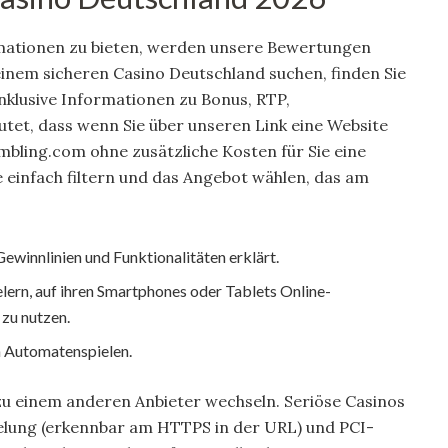
rmationen zu bieten, werden unsere Bewertungen
 einem sicheren Casino Deutschland suchen, finden Sie
inklusive Informationen zu Bonus, RTP,
tet, dass wenn Sie über unseren Link eine Website
mbling.com ohne zusätzliche Kosten für Sie eine
e einfach filtern und das Angebot wählen, das am
 Gewinnlinien und Funktionalitäten erklärt.
lern, auf ihren Smartphones oder Tablets Online-
 zu nutzen.
en Automatenspielen.
 zu einem anderen Anbieter wechseln. Seriöse Casinos
elung (erkennbar am HTTPS in der URL) und PCI-