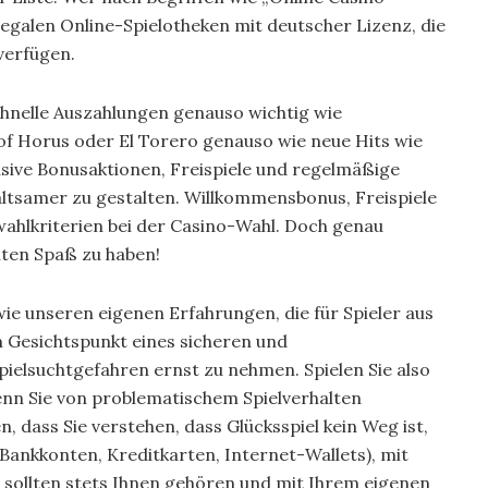
legalen Online-Spielotheken mit deutscher Lizenz, die
verfügen.
schnelle Auszahlungen genauso wichtig wie
of Horus oder El Torero genauso wie neue Hits wie
usive Bonusaktionen, Freispiele und regelmäßige
ltsamer zu gestalten. Willkommensbonus, Freispiele
ahlkriterien bei der Casino-Wahl. Doch genau
ten Spaß zu haben!
ie unseren eigenen Erfahrungen, die für Spieler aus
m Gesichtspunkt eines sicheren und
Spielsuchtgefahren ernst zu nehmen. Spielen Sie also
enn Sie von problematischem Spielverhalten
n, dass Sie verstehen, dass Glücksspiel kein Weg ist,
ankkonten, Kreditkarten, Internet-Wallets), mit
, sollten stets Ihnen gehören und mit Ihrem eigenen