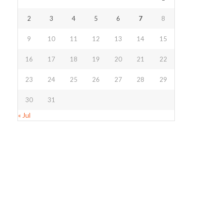
2
3
4
5
6
7
8
9
10
11
12
13
14
15
16
17
18
19
20
21
22
23
24
25
26
27
28
29
30
31
« Jul