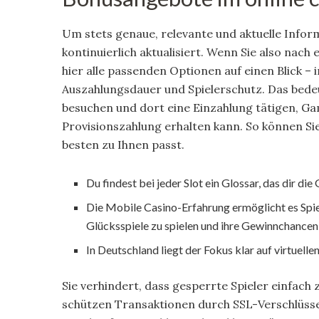
Um stets genaue, relevante und aktuelle Info
kontinuierlich aktualisiert. Wenn Sie also nach
hier alle passenden Optionen auf einen Blick – 
Auszahlungsdauer und Spielerschutz. Das bedeu
besuchen und dort eine Einzahlung tätigen, Ga
Provisionszahlung erhalten kann. So können Si
besten zu Ihnen passt.
Du findest bei jeder Slot ein Glossar, das dir die
Die Mobile Casino-Erfahrung ermöglicht es Spie
Glücksspiele zu spielen und ihre Gewinnchancen
In Deutschland liegt der Fokus klar auf virtuell
Sie verhindert, dass gesperrte Spieler einfach
schützen Transaktionen durch SSL-Verschlüss