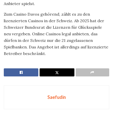
Anbieter spielst.
Zum Casino Davos gehörend, zählt es zu den
lizenzierten Casinos in der Schweiz. Ab 2025 hat der
Schweizer Bundesrat die Lizenzen für Glücksspiele
neu vergeben. Online Casinos legal anbieten, das
dürfen in der Schweiz nur die 21 zugelassenen
Spielbanken. Das Angebot ist allerdings auf lizenzierte
Betreiber beschränkt.
Saefudin