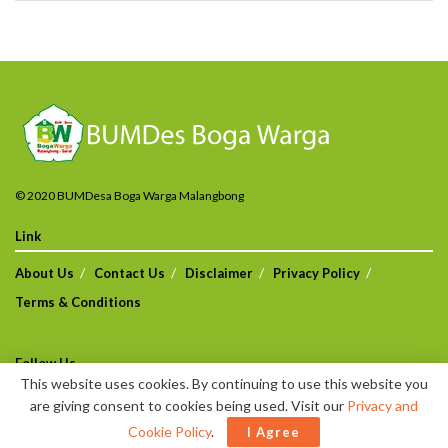
© 2020 BUMDesa Boga Warga Malangbong
Link
About Us
Contact Us
Disclaimer
Privacy Policy
Terms & Conditions
Follow Us
This website uses cookies. By continuing to use this website you
are giving consent to cookies being used. Visit our
Privacy and
Cookie Policy
.
I Agree