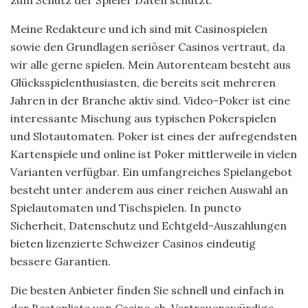
Meine Redakteure und ich sind mit Casinospielen
sowie den Grundlagen seriöser Casinos vertraut, da
wir alle gerne spielen. Mein Autorenteam besteht aus
Glücksspielenthusiasten, die bereits seit mehreren
Jahren in der Branche aktiv sind. Video-Poker ist eine
interessante Mischung aus typischen Pokerspielen
und Slotautomaten. Poker ist eines der aufregendsten
Kartenspiele und online ist Poker mittlerweile in vielen
Varianten verfügbar. Ein umfangreiches Spielangebot
besteht unter anderem aus einer reichen Auswahl an
Spielautomaten und Tischspielen. In puncto
Sicherheit, Datenschutz und Echtgeld-Auszahlungen
bieten lizenzierte Schweizer Casinos eindeutig
bessere Garantien.
Die besten Anbieter finden Sie schnell und einfach in
der Bestenliste von Casino.ch. Vertrauenswürdige