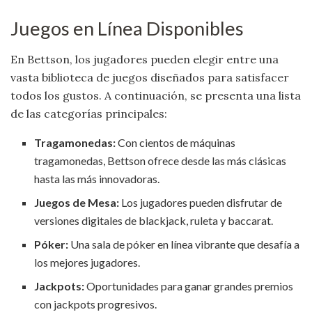
Juegos en Línea Disponibles
En Bettson, los jugadores pueden elegir entre una
vasta biblioteca de juegos diseñados para satisfacer
todos los gustos. A continuación, se presenta una lista
de las categorías principales:
Tragamonedas:
Con cientos de máquinas
tragamonedas, Bettson ofrece desde las más clásicas
hasta las más innovadoras.
Juegos de Mesa:
Los jugadores pueden disfrutar de
versiones digitales de blackjack, ruleta y baccarat.
Póker:
Una sala de póker en línea vibrante que desafía a
los mejores jugadores.
Jackpots:
Oportunidades para ganar grandes premios
con jackpots progresivos.