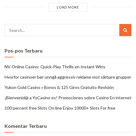
LOAD MORE
Pos-pos Terbaru
NV Online Casino: Quick‑Play Thrills en Instant Wins
Hvorfor casinoer bør unngå aggressiv reklame mot sårbare grupper
Yukon Gold Casino » Bonos & 125 Giros Gratuito Revisión
¡Bienvenid@ a YoCasino es! Promociones sobre Casino En internet
100 percent free Slots On line Enjoy 10000+ Slots For free
Komentar Terbaru