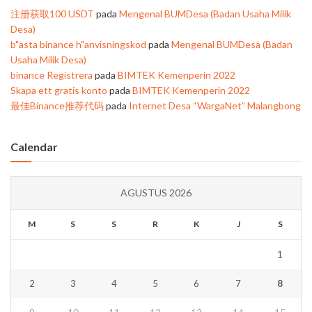
注册获取100 USDT
pada
Mengenal BUMDesa (Badan Usaha Milik
Desa)
b"asta binance h"anvisningskod
pada
Mengenal BUMDesa (Badan
Usaha Milik Desa)
binance Registrera
pada
BIMTEK Kemenperin 2022
Skapa ett gratis konto
pada
BIMTEK Kemenperin 2022
最佳Binance推荐代码
pada
Internet Desa “WargaNet” Malangbong
Calendar
AGUSTUS 2026
M
S
S
R
K
J
S
1
2
3
4
5
6
7
8