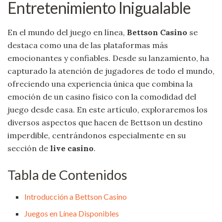
Entretenimiento Inigualable
En el mundo del juego en línea,
Bettson Casino
se
destaca como una de las plataformas más
emocionantes y confiables. Desde su lanzamiento, ha
capturado la atención de jugadores de todo el mundo,
ofreciendo una experiencia única que combina la
emoción de un casino físico con la comodidad del
juego desde casa. En este artículo, exploraremos los
diversos aspectos que hacen de Bettson un destino
imperdible, centrándonos especialmente en su
sección de
live casino
.
Tabla de Contenidos
Introducción a Bettson Casino
Juegos en Línea Disponibles