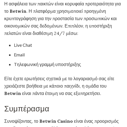
Η ασφάλεια των παικτών είναι κορυφαία προτεραιότητα για
το
Betwin
. Η πλατφόρμα χρησιμοποιεί προηγμένη
κρυπτογράφηση για την προστασία των προσωπικών και
οικονομικών σας δεδομένων. Επιπλέον, η υποστήριξη
πελατών είναι διαθέσιμη 24/7 μέσω:
Live Chat
Email
Tηλεφωνική γραμμή υποστήριξης
Είτε έχετε ερωτήσεις σχετικά με το λογαριασμό σας είτε
χρειάζεστε βοήθεια με κάποιο παιχνίδι, η ομάδα του
Betwin
είναι πάντα έτοιμη να σας εξυπηρετήσει.
Συμπέρασμα
Συνοψίζοντας, το
Betwin Casino
είναι ένας προορισμός