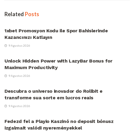
Related
Posts
UNCATEGORIZED
1xbet Promosyon Kodu ile Spor Bahislerinde
Kazancınızı Katlayın
9 Agustus 2026
UNCATEGORIZED
Unlock Hidden Power with LazyBar Bonus for
Maximum Productivity
9 Agustus 2026
UNCATEGORIZED
Descubra o universo inovador do Rollbit e
transforme sua sorte em lucros reais
9 Agustus 2026
UNCATEGORIZED
Fedezd fel a Playio Kaszinó no deposit bónusz
izgalmait valódi nyereményekkel