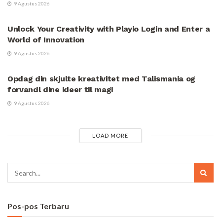
9 Agustus 2026
UNCATEGORIZED
Unlock Your Creativity with Playio Login and Enter a
World of Innovation
9 Agustus 2026
UNCATEGORIZED
Opdag din skjulte kreativitet med Talismania og
forvandl dine ideer til magi
9 Agustus 2026
LOAD MORE
Pos-pos Terbaru