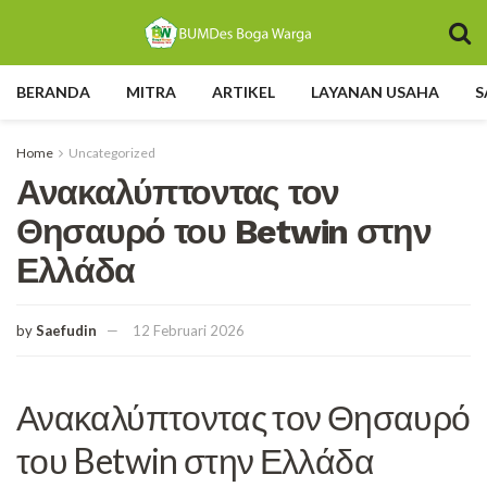
BERANDA
MITRA
ARTIKEL
LAYANAN USAHA
S
Home
Uncategorized
Ανακαλύπτοντας τον
Θησαυρό του Betwin στην
Ελλάδα
by
Saefudin
12 Februari 2026
Ανακαλύπτοντας τον Θησαυρό
του Betwin στην Ελλάδα