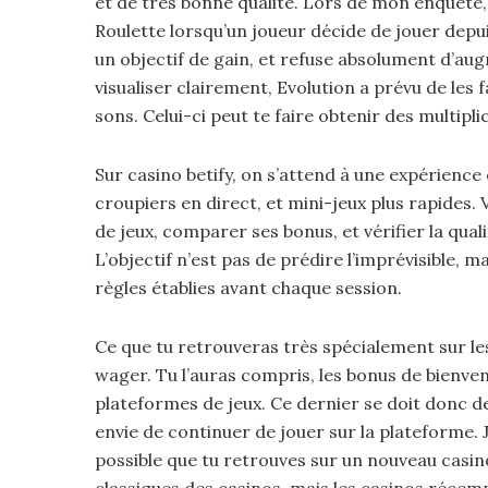
et de très bonne qualité. Lors de mon enquête, 
Roulette lorsqu’un joueur décide de jouer depuis
un objectif de gain, et refuse absolument d’aug
visualiser clairement, Evolution a prévu de les f
sons. Celui-ci peut te faire obtenir des multipl
Sur casino betify, on s’attend à une expérience 
croupiers en direct, et mini-jeux plus rapides
de jeux, comparer ses bonus, et vérifier la qual
L’objectif n’est pas de prédire l’imprévisible, m
règles établies avant chaque session.
Ce que tu retrouveras très spécialement sur le
wager. Tu l’auras compris, les bonus de bienven
plateformes de jeux. Ce dernier se doit donc d
envie de continuer de jouer sur la plateforme. Je
possible que tu retrouves sur un nouveau casino
classiques des casinos, mais les casinos réce