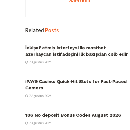
Saefudin
Related
Posts
UNCATEGORIZED
İnkişaf etmiş interfeysi ilə mostbet
azerbaycan istifadəçini ilk baxışdan cəlb edir
7 Agustus 2026
UNCATEGORIZED
iPAY9 Casino: Quick‑Hit Slots for Fast‑Paced
Gamers
7 Agustus 2026
UNCATEGORIZED
106 No deposit Bonus Codes August 2026
7 Agustus 2026