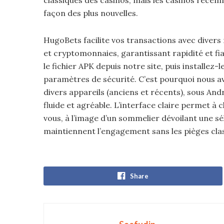
façon des plus nouvelles.
HugoBets facilite vos transactions avec divers 
et cryptomonnaies, garantissant rapidité et fi
le fichier APK depuis notre site, puis installez
paramètres de sécurité. C’est pourquoi nous avon
divers appareils (anciens et récents), sous And
fluide et agréable. L’interface claire permet 
vous, à l’image d’un sommelier dévoilant une s
maintiennent l’engagement sans les pièges cla
Share