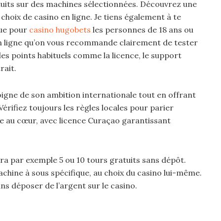
uits sur des machines sélectionnées. Découvrez une
hoix de casino en ligne. Je tiens également à te
que pour
casino hugobets
les personnes de 18 ans ou
n ligne qu’on vous recommande clairement de tester
les points habituels comme la licence, le support
rait.
moigne de son ambition internationale tout en offrant
rifiez toujours les règles locales pour parier
e au cœur, avec licence Curaçao garantissant
sera par exemple 5 ou 10 tours gratuits sans dépôt.
achine à sous spécifique, au choix du casino lui-même.
ns déposer de l’argent sur le casino.