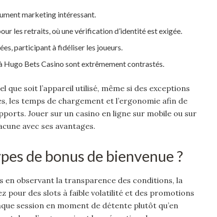
rgument marketing intéressant.
 les retraits, où une vérification d’identité est exigée.
, participant à fidéliser les joueurs.
s à Hugo Bets Casino sont extrêmement contrastés.
l que soit l’appareil utilisé, même si des exceptions
es, les temps de chargement et l’ergonomie afin de
pports. Jouer sur un casino en ligne sur mobile ou sur
hacune avec ses avantages.
types de bonus de bienvenue ?
s en observant la transparence des conditions, la
z pour des slots à faible volatilité et des promotions
aque session en moment de détente plutôt qu’en