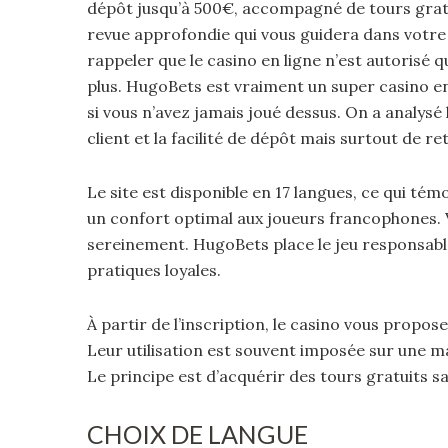
dépôt jusqu’à 500€, accompagné de tours grat
revue approfondie qui vous guidera dans votre c
rappeler que le casino en ligne n’est autorisé 
plus. HugoBets est vraiment un super casino e
si vous n’avez jamais joué dessus. On a analysé 
client et la facilité de dépôt mais surtout de ret
Le site est disponible en 17 langues, ce qui té
un confort optimal aux joueurs francophones. Vé
sereinement. HugoBets place le jeu responsabl
pratiques loyales.
À partir de l’inscription, le casino vous propo
Leur utilisation est souvent imposée sur une m
Le principe est d’acquérir des tours gratuits sa
CHOIX DE LANGUE