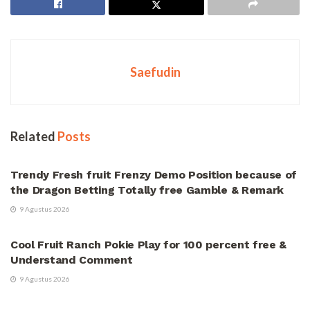
Saefudin
Related
Posts
UNCATEGORIZED
Trendy Fresh fruit Frenzy Demo Position because of
the Dragon Betting Totally free Gamble & Remark
9 Agustus 2026
UNCATEGORIZED
Cool Fruit Ranch Pokie Play for 100 percent free &
Understand Comment
9 Agustus 2026
UNCATEGORIZED