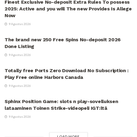
Finest Exclusive No-deposit Extra Rules To possess
2025: Active and you will The new Provides Is Allege
Now
9 Agustus 2026
UNCATEGORIZED
The brand new 250 Free Spins No-deposit 2026 ️
Done Listing
9 Agustus 2026
UNCATEGORIZED
Totally free Ports Zero Download No Subscription :
Play Free online Harbors Canada
9 Agustus 2026
UNCATEGORIZED
Sphinx Position Game: slots n play-sovelluksen
lataaminen Toinen Strike-videopeli IGT:ltä
9 Agustus 2026
LOAD MORE