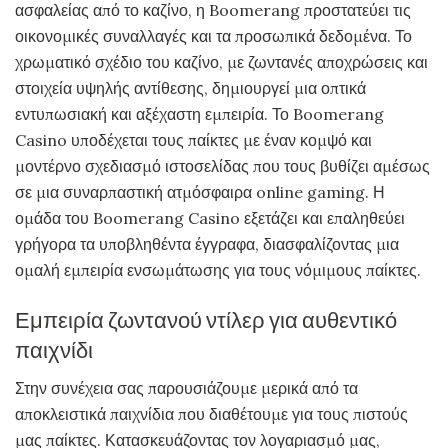
ασφαλείας από το καζίνο, η Boomerang προστατεύει τις
οικονομικές συναλλαγές και τα προσωπικά δεδομένα. Το
χρωματικό σχέδιο του καζίνο, με ζωντανές αποχρώσεις και
στοιχεία υψηλής αντίθεσης, δημιουργεί μια οπτικά
εντυπωσιακή και αξέχαστη εμπειρία. Το Boomerang
Casino υποδέχεται τους παίκτες με έναν κομψό και
μοντέρνο σχεδιασμό ιστοσελίδας που τους βυθίζει αμέσως
σε μια συναρπαστική ατμόσφαιρα online gaming. Η
ομάδα του Boomerang Casino εξετάζει και επαληθεύει
γρήγορα τα υποβληθέντα έγγραφα, διασφαλίζοντας μια
ομαλή εμπειρία ενσωμάτωσης για τους νόμιμους παίκτες.
Εμπειρία ζωντανού ντίλερ για αυθεντικό
παιχνίδι
Στην συνέχεια σας παρουσιάζουμε μερικά από τα
αποκλειστικά παιχνίδια που διαθέτουμε για τους πιστούς
μας παίκτες. Κατασκευάζοντας τον λογαριασμό μας,