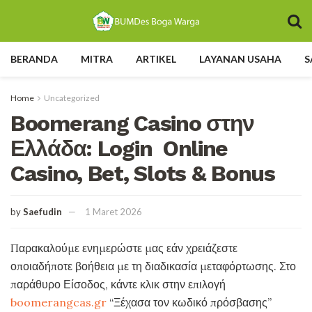
BERANDA
MITRA
ARTIKEL
LAYANAN USAHA
S
Home
Uncategorized
Boomerang Casino στην
Ελλάδα: Login ️ Online
Casino, Bet, Slots & Bonus
by
Saefudin
1 Maret 2026
Παρακαλούμε ενημερώστε μας εάν χρειάζεστε
οποιαδήποτε βοήθεια με τη διαδικασία μεταφόρτωσης. Στο
παράθυρο Είσοδος, κάντε κλικ στην επιλογή
boomerangcas.gr
“Ξέχασα τον κωδικό πρόσβασης”