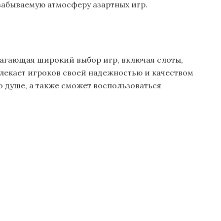
забываемую атмосферу азартных игр.
агающая широкий выбор игр, включая слоты,
лекает игроков своей надежностью и качеством
о душе, а также сможет воспользоваться