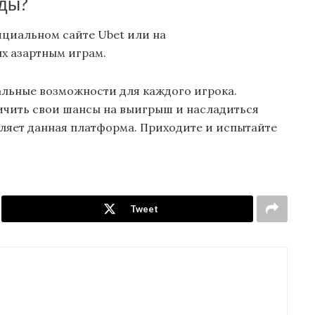
оды?
циальном сайте Ubet или на
х азартным играм.
альные возможности для каждого игрока.
личить свои шансы на выигрыш и насладиться
ляет данная платформа. Приходите и испытайте
Tweet