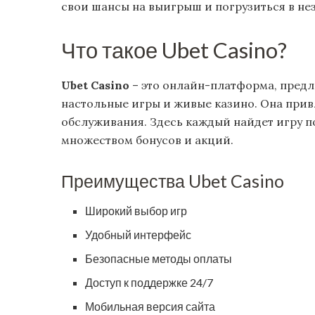
свои шансы на выигрыш и погрузиться в не
Что такое Ubet Casino?
Ubet Casino
– это онлайн-платформа, предл
настольные игры и живые казино. Она прив
обслуживания. Здесь каждый найдет игру п
множеством бонусов и акций.
Преимущества Ubet Casino
Широкий выбор игр
Удобный интерфейс
Безопасные методы оплаты
Доступ к поддержке 24/7
Мобильная версия сайта