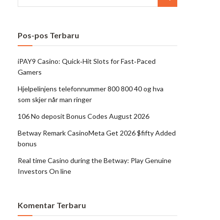
Pos-pos Terbaru
iPAY9 Casino: Quick‑Hit Slots for Fast‑Paced
Gamers
Hjelpelinjens telefonnummer 800 800 40 og hva
som skjer når man ringer
106 No deposit Bonus Codes August 2026
Betway Remark CasinoMeta Get 2026 $fifty Added
bonus
Real time Casino during the Betway: Play Genuine
Investors On line
Komentar Terbaru