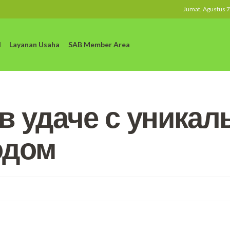
Jumat, Agustus 7
l
Layanan Usaha
SAB Member Area
в удаче с уникал
одом