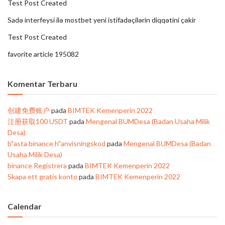
Test Post Created
Sadə interfeysi ilə mostbet yeni istifadəçilərin diqqətini çəkir
Test Post Created
favorite article 195082
Komentar Terbaru
创建免费账户
pada
BIMTEK Kemenperin 2022
注册获取100 USDT
pada
Mengenal BUMDesa (Badan Usaha Milik
Desa)
b"asta binance h"anvisningskod
pada
Mengenal BUMDesa (Badan
Usaha Milik Desa)
binance Registrera
pada
BIMTEK Kemenperin 2022
Skapa ett gratis konto
pada
BIMTEK Kemenperin 2022
Calendar