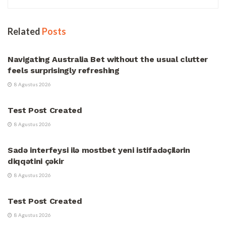
Related
Posts
UNCATEGORIZED
Navigating Australia Bet without the usual clutter
feels surprisingly refreshing
8 Agustus 2026
UNCATEGORIZED
Test Post Created
8 Agustus 2026
UNCATEGORIZED
Sadə interfeysi ilə mostbet yeni istifadəçilərin
diqqətini çəkir
8 Agustus 2026
UNCATEGORIZED
Test Post Created
8 Agustus 2026
UNCATEGORIZED