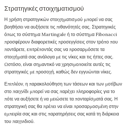
Στρατηγικές στοιχηματισμού
Η χρήση στρατηγικών στοιχηματισμού μπορεί να σας
βοηθήσει να αυξήσετε τις πιθανότητές σας. Στρατηγικές
όπως το σύστημα Martingale ή το σύστημα Fibonacci
προσφέρουν διαφορετικές προσεγγίσεις στον τρόπο που
ποντάρετε, επιτρέποντάς σας να προσαρμόσετε τα
στοιχήματά σας ανάλογα με τις νίκες και τις ήττες σας.
Ωστόσο, είναι σημαντικό να χρησιμοποιείτε αυτές τις
στρατηγικές με προσοχή, καθώς δεν εγγυώνται νίκες.
Επιπλέον, η παρακολούθηση των τάσεων και των μοτίβων
στο παιχνίδι μπορεί να σας παρέχει πληροφορίες για το
πότε να αυξήσετε ή να μειώσετε τα πονταρίσματά σας. Η
στρατηγική σας θα πρέπει να είναι προσαρμοσμένη στην
εμπειρία σας και στις παρατηρήσεις σας κατά τη διάρκεια
του παιχνιδιού.