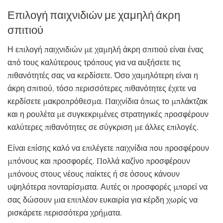
Επιλογή παιχνιδιών με χαμηλή άκρη
σπιτιού
Η επιλογή παιχνιδιών με χαμηλή άκρη σπιτιού είναι ένας
από τους καλύτερους τρόπους για να αυξήσετε τις
πιθανότητές σας να κερδίσετε. Όσο χαμηλότερη είναι η
άκρη σπιτιού, τόσο περισσότερες πιθανότητες έχετε να
κερδίσετε μακροπρόθεσμα. Παιχνίδια όπως το μπλάκτζακ
και η ρουλέτα με συγκεκριμένες στρατηγικές προσφέρουν
καλύτερες πιθανότητες σε σύγκριση με άλλες επιλογές.
Είναι επίσης καλό να επιλέγετε παιχνίδια που προσφέρουν
μπόνους και προσφορές. Πολλά καζίνο προσφέρουν
μπόνους στους νέους παίκτες ή σε όσους κάνουν
υψηλότερα πονταρίσματα. Αυτές οι προσφορές μπορεί να
σας δώσουν μια επιπλέον ευκαιρία για κέρδη χωρίς να
ρισκάρετε περισσότερα χρήματα.