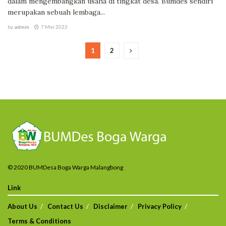
dalam mengembangkan usaha di tingkat desa. Bumdes sendiri
merupakan sebuah lembaga...
by
admin
7 Mei 2023
1
2
© 2020 BUMDesa Boga Warga Malangbong
Link
About Us
Contact Us
Disclaimer
Privacy Policy
Terms & Conditions