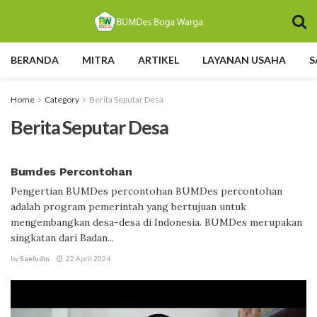
BERANDA
MITRA
ARTIKEL
LAYANAN USAHA
S
Home
Category
Berita Seputar Desa
Berita Seputar Desa
BERITA SEPUTAR DESA
Bumdes Percontohan
Pengertian BUMDes percontohan BUMDes percontohan
adalah program pemerintah yang bertujuan untuk
mengembangkan desa-desa di Indonesia. BUMDes merupakan
singkatan dari Badan...
by
Saefudin
22 April 2024