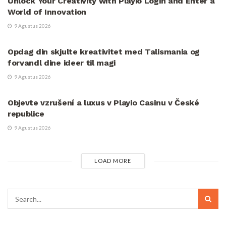
Unlock Your Creativity with Playio Login and Enter a
World of Innovation
9 Agustus 2026
UNCATEGORIZED
Opdag din skjulte kreativitet med Talismania og
forvandl dine ideer til magi
9 Agustus 2026
UNCATEGORIZED
Objevte vzrušení a luxus v Playio Casinu v České
republice
9 Agustus 2026
LOAD MORE