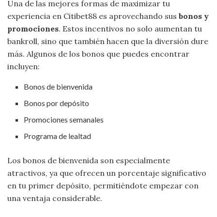
Una de las mejores formas de maximizar tu
experiencia en Citibet88 es aprovechando sus
bonos y
promociones
. Estos incentivos no solo aumentan tu
bankroll, sino que también hacen que la diversión dure
más. Algunos de los bonos que puedes encontrar
incluyen:
Bonos de bienvenida
Bonos por depósito
Promociones semanales
Programa de lealtad
Los bonos de bienvenida son especialmente
atractivos, ya que ofrecen un porcentaje significativo
en tu primer depósito, permitiéndote empezar con
una ventaja considerable.