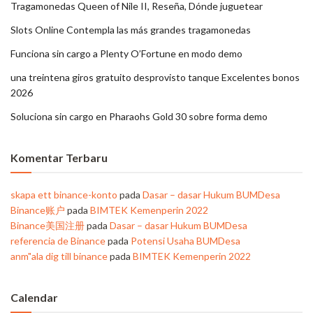
Tragamonedas Queen of Nile II, Reseña, Dónde juguetear
Slots Online Contempla las más grandes tragamonedas
Funciona sin cargo a Plenty O’Fortune en modo demo
una treintena giros gratuito desprovisto tanque Excelentes bonos
2026
Soluciona sin cargo en Pharaohs Gold 30 sobre forma demo
Komentar Terbaru
skapa ett binance-konto
pada
Dasar – dasar Hukum BUMDesa
Binance账户
pada
BIMTEK Kemenperin 2022
Binance美国注册
pada
Dasar – dasar Hukum BUMDesa
referencia de Binance
pada
Potensi Usaha BUMDesa
anm"ala dig till binance
pada
BIMTEK Kemenperin 2022
Calendar