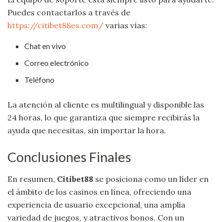
Puedes contactarlos a través de
https://citibet88es.com/
varias vías:
Chat en vivo
Correo electrónico
Teléfono
La atención al cliente es multilingual y disponible las
24 horas, lo que garantiza que siempre recibirás la
ayuda que necesitas, sin importar la hora.
Conclusiones Finales
En resumen,
Citibet88
se posiciona como un líder en
el ámbito de los casinos en línea, ofreciendo una
experiencia de usuario excepcional, una amplia
variedad de juegos, y atractivos bonos. Con un