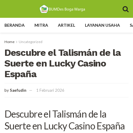
BERANDA
MITRA
ARTIKEL
LAYANAN USAHA
S
Home
Uncategorized
Descubre el Talismán de la
Suerte en Lucky Casino
España
by
Saefudin
1 Februari 2026
Descubre el Talismán de la
Suerte en Lucky Casino España