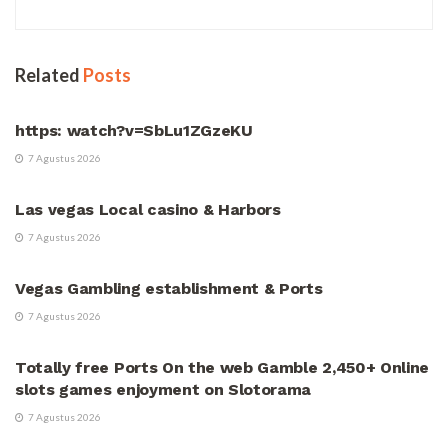
Related
Posts
UNCATEGORIZED
https: watch?v=SbLu1ZGzeKU
7 Agustus 2026
UNCATEGORIZED
Las vegas Local casino & Harbors
7 Agustus 2026
UNCATEGORIZED
Vegas Gambling establishment & Ports
7 Agustus 2026
UNCATEGORIZED
Totally free Ports On the web Gamble 2,450+ Online
slots games enjoyment on Slotorama
7 Agustus 2026
UNCATEGORIZED