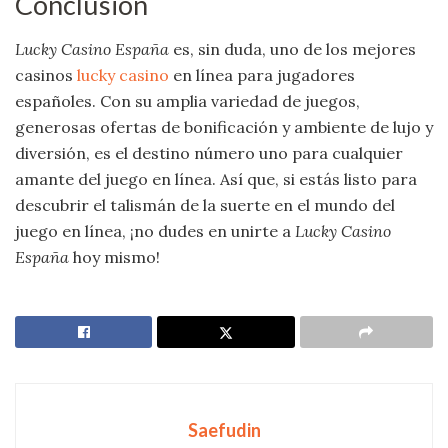
Conclusión
Lucky Casino España
es, sin duda, uno de los mejores
casinos
lucky casino
en línea para jugadores
españoles. Con su amplia variedad de juegos,
generosas ofertas de bonificación y ambiente de lujo y
diversión, es el destino número uno para cualquier
amante del juego en línea. Así que, si estás listo para
descubrir el talismán de la suerte en el mundo del
juego en línea, ¡no dudes en unirte a
Lucky Casino
España
hoy mismo!
Saefudin