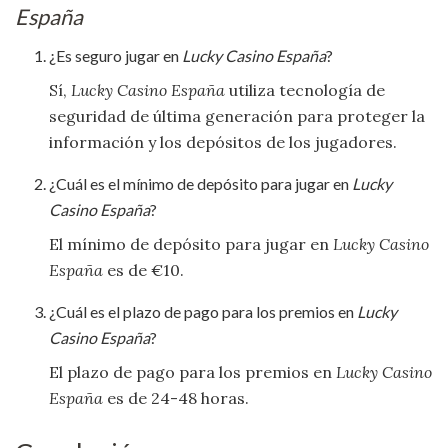
España
¿Es seguro jugar en
Lucky Casino España
?
Sí,
Lucky Casino España
utiliza tecnología de
seguridad de última generación para proteger la
información y los depósitos de los jugadores.
¿Cuál es el mínimo de depósito para jugar en
Lucky
Casino España
?
El mínimo de depósito para jugar en
Lucky Casino
España
es de €10.
¿Cuál es el plazo de pago para los premios en
Lucky
Casino España
?
El plazo de pago para los premios en
Lucky Casino
España
es de 24-48 horas.