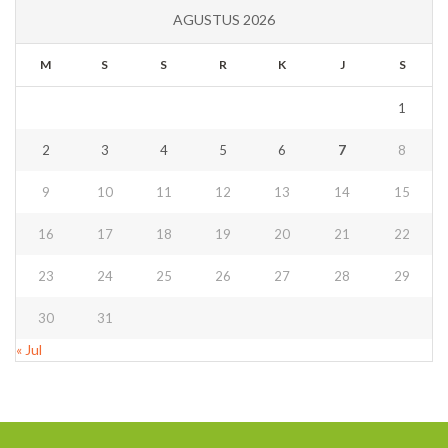
AGUSTUS 2026
M
S
S
R
K
J
S
1
2
3
4
5
6
7
8
9
10
11
12
13
14
15
16
17
18
19
20
21
22
23
24
25
26
27
28
29
30
31
« Jul