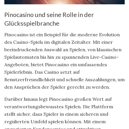
Pinocasino und seine Rolle in der
Glücksspielbranche
Pinocasino ist ein Beispiel für die moderne Evolution
des Casino-Spiels im digitalen Zeitalter. Mit einer
beeindruckenden Auswahl an Spielen, von klassischen
Spielautomaten bis hin zu spannenden Live-Casino-
Angeboten, bietet Pinocasino ein umfassendes
Spielerlebnis. Das Casino setzt auf
Benutzerfreundlichkeit und schnelle Auszahlungen, um
den Ansprüchen der Spieler gerecht zu werden.
Darüber hinaus legt Pinocasino großen Wert auf
verantwortungsbewusstes Spielen. Die Plattform
stellt sicher, dass Spieler in einem sicheren und
regulierten Umfeld spielen können. Mit einem