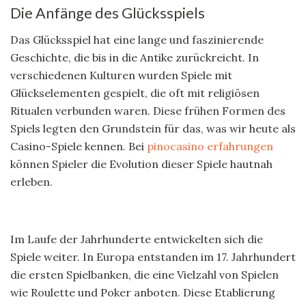
Die Anfänge des Glücksspiels
Das Glücksspiel hat eine lange und faszinierende
Geschichte, die bis in die Antike zurückreicht. In
verschiedenen Kulturen wurden Spiele mit
Glückselementen gespielt, die oft mit religiösen
Ritualen verbunden waren. Diese frühen Formen des
Spiels legten den Grundstein für das, was wir heute als
Casino-Spiele kennen. Bei
pinocasino erfahrungen
können Spieler die Evolution dieser Spiele hautnah
erleben.
Im Laufe der Jahrhunderte entwickelten sich die
Spiele weiter. In Europa entstanden im 17. Jahrhundert
die ersten Spielbanken, die eine Vielzahl von Spielen
wie Roulette und Poker anboten. Diese Etablierung