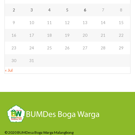
2
3
4
5
6
7
8
9
10
11
12
13
14
15
16
17
18
19
20
21
22
23
24
25
26
27
28
29
30
31
« Jul
© 2020 BUMDesa Boga Warga Malangbong