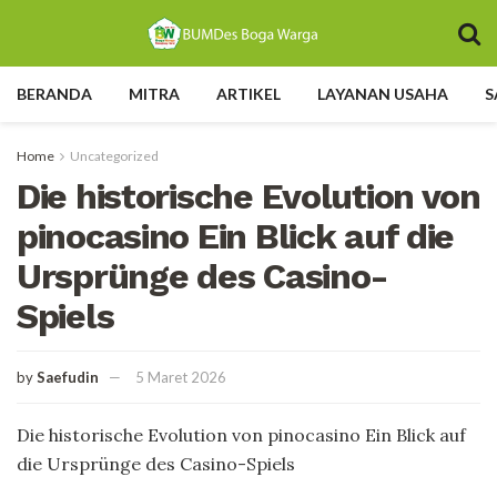
BERANDA
MITRA
ARTIKEL
LAYANAN USAHA
S
Home
Uncategorized
Die historische Evolution von
pinocasino Ein Blick auf die
Ursprünge des Casino-
Spiels
by
Saefudin
5 Maret 2026
Die historische Evolution von pinocasino Ein Blick auf
die Ursprünge des Casino-Spiels