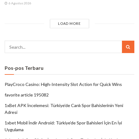
6 Agustus 2026
LOAD MORE
Pos-pos Terbaru
PlayCroco Casino: High‑Intensity Slot Action for Quick Wins
favorite article 195082
1xBet APK İncelemesi: Türkiye’de Canlı Spor Bahislerinin Yeni
Adresi
1xbet Mobil İndir Android: Türkiye’de Spor Bahisleri İçin En İyi
Uygulama