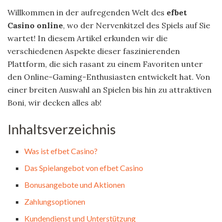
Willkommen in der aufregenden Welt des
efbet
Casino online
, wo der Nervenkitzel des Spiels auf Sie
wartet! In diesem Artikel erkunden wir die
verschiedenen Aspekte dieser faszinierenden
Plattform, die sich rasant zu einem Favoriten unter
den Online-Gaming-Enthusiasten entwickelt hat. Von
einer breiten Auswahl an Spielen bis hin zu attraktiven
Boni, wir decken alles ab!
Inhaltsverzeichnis
Was ist efbet Casino?
Das Spielangebot von efbet Casino
Bonusangebote und Aktionen
Zahlungsoptionen
Kundendienst und Unterstützung