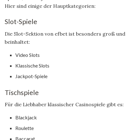
Hier sind einige der Hauptkategorien:
Slot-Spiele
Die Slot-Sektion von efbet ist besonders groß und
beinhaltet:
Video Slots
Klassische Slots
Jackpot-Spiele
Tischspiele
Für die Liebhaber klassischer Casinospiele gibt es:
Blackjack
Roulette
Baccarat