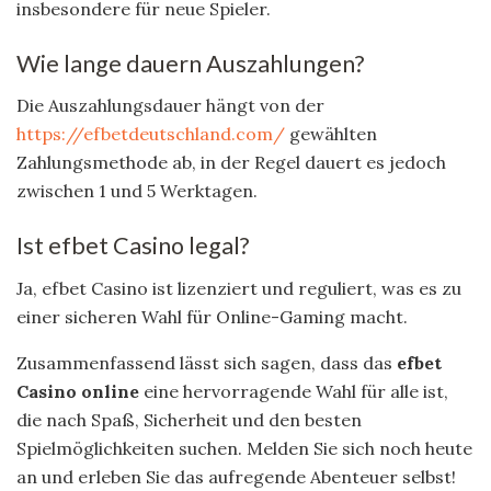
insbesondere für neue Spieler.
Wie lange dauern Auszahlungen?
Die Auszahlungsdauer hängt von der
https://efbetdeutschland.com/
gewählten
Zahlungsmethode ab, in der Regel dauert es jedoch
zwischen 1 und 5 Werktagen.
Ist efbet Casino legal?
Ja, efbet Casino ist lizenziert und reguliert, was es zu
einer sicheren Wahl für Online-Gaming macht.
Zusammenfassend lässt sich sagen, dass das
efbet
Casino online
eine hervorragende Wahl für alle ist,
die nach Spaß, Sicherheit und den besten
Spielmöglichkeiten suchen. Melden Sie sich noch heute
an und erleben Sie das aufregende Abenteuer selbst!