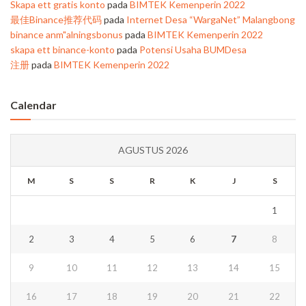
Skapa ett gratis konto
pada
BIMTEK Kemenperin 2022
最佳Binance推荐代码
pada
Internet Desa “WargaNet” Malangbong
binance anm"alningsbonus
pada
BIMTEK Kemenperin 2022
skapa ett binance-konto
pada
Potensi Usaha BUMDesa
注册
pada
BIMTEK Kemenperin 2022
Calendar
AGUSTUS 2026
M
S
S
R
K
J
S
1
2
3
4
5
6
7
8
9
10
11
12
13
14
15
16
17
18
19
20
21
22