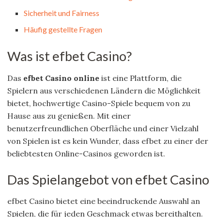
Sicherheit und Fairness
Häufig gestellte Fragen
Was ist efbet Casino?
Das
efbet Casino online
ist eine Plattform, die
Spielern aus verschiedenen Ländern die Möglichkeit
bietet, hochwertige Casino-Spiele bequem von zu
Hause aus zu genießen. Mit einer
benutzerfreundlichen Oberfläche und einer Vielzahl
von Spielen ist es kein Wunder, dass efbet zu einer der
beliebtesten Online-Casinos geworden ist.
Das Spielangebot von efbet Casino
efbet Casino bietet eine beeindruckende Auswahl an
Spielen, die für jeden Geschmack etwas bereithalten.