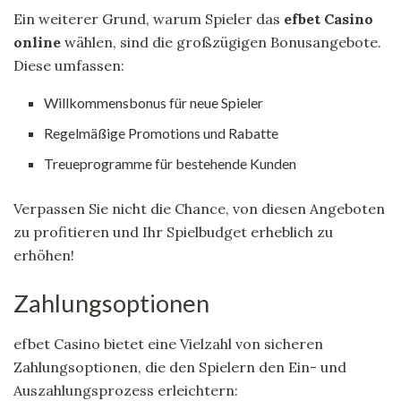
Ein weiterer Grund, warum Spieler das
efbet Casino
online
wählen, sind die großzügigen Bonusangebote.
Diese umfassen:
Willkommensbonus für neue Spieler
Regelmäßige Promotions und Rabatte
Treueprogramme für bestehende Kunden
Verpassen Sie nicht die Chance, von diesen Angeboten
zu profitieren und Ihr Spielbudget erheblich zu
erhöhen!
Zahlungsoptionen
efbet Casino bietet eine Vielzahl von sicheren
Zahlungsoptionen, die den Spielern den Ein- und
Auszahlungsprozess erleichtern: