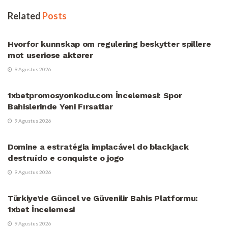
Related
Posts
UNCATEGORIZED
Hvorfor kunnskap om regulering beskytter spillere
mot useriøse aktører
9 Agustus 2026
UNCATEGORIZED
1xbetpromosyonkodu.com İncelemesi: Spor
Bahislerinde Yeni Fırsatlar
9 Agustus 2026
UNCATEGORIZED
Domine a estratégia implacável do blackjack
destruído e conquiste o jogo
9 Agustus 2026
UNCATEGORIZED
Türkiye’de Güncel ve Güvenilir Bahis Platformu:
1xbet İncelemesi
9 Agustus 2026