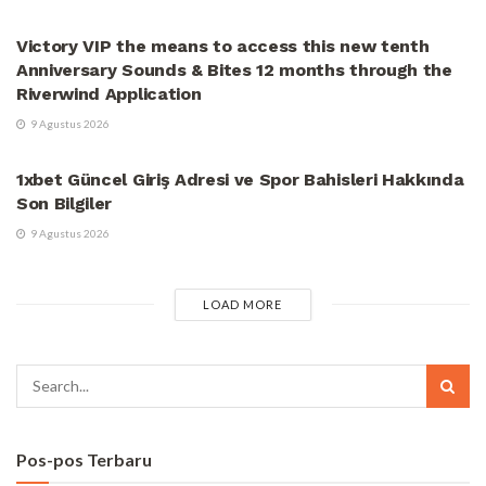
UNCATEGORIZED
Victory VIP the means to access this new tenth
Anniversary Sounds & Bites 12 months through the
Riverwind Application
9 Agustus 2026
UNCATEGORIZED
1xbet Güncel Giriş Adresi ve Spor Bahisleri Hakkında
Son Bilgiler
9 Agustus 2026
LOAD MORE
Pos-pos Terbaru