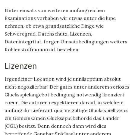
Unter einsatz von weiteren umfangreichen
Examinations vorhaben wir etwas unter die lupe
nehmen, ob etwa grundsatzliche Dinge wie
Schweregrad, Datenschutz, Lizenzen,
Datenintegritat, forger Umsatzbedingungen weiters
Kohlenstoffmonooxid. bestehen.
Lizenzen
Irgendeiner Location wird je unnilseptium absolut
nicht negoziierbar! Der gutes unter anderem serioses
Glucksspielangebot bedingung notwendig lizenziert
coeur. Die autoren respektieren darauf, in welchem
umfang ihr Lieferant qua ‘ne gultige Glucksspiellizenz
ein Gemeinsamen Glucksspielbehorde das Lander
(GGL) besitzt. Denn dennoch dann wird dies
betreffende Gangbar Spielsaal unter anderem