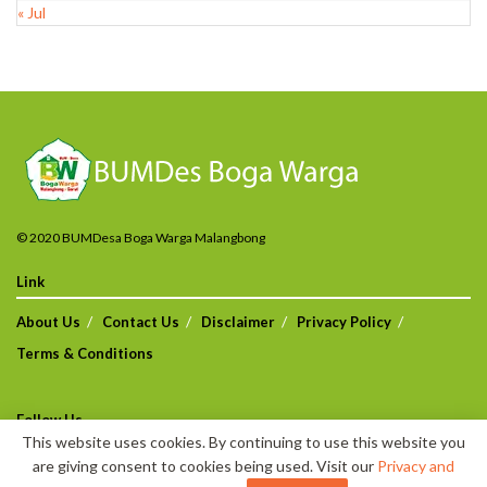
« Jul
© 2020 BUMDesa Boga Warga Malangbong
Link
About Us
Contact Us
Disclaimer
Privacy Policy
Terms & Conditions
Follow Us
This website uses cookies. By continuing to use this website you
are giving consent to cookies being used. Visit our
Privacy and