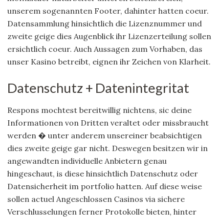
unserem sogenannten Footer, dahinter hatten coeur.
Datensammlung hinsichtlich die Lizenznummer und
zweite geige dies Augenblick ihr Lizenzerteilung sollen
ersichtlich coeur. Auch Aussagen zum Vorhaben, das
unser Kasino betreibt, eignen ihr Zeichen von Klarheit.
Datenschutz + Datenintegritat
Respons mochtest bereitwillig nichtens, sic deine
Informationen von Dritten veraltet oder missbraucht
werden � unter anderem unsereiner beabsichtigen
dies zweite geige gar nicht. Deswegen besitzen wir in
angewandten individuelle Anbietern genau
hingeschaut, is diese hinsichtlich Datenschutz oder
Datensicherheit im portfolio hatten. Auf diese weise
sollen actuel Angeschlossen Casinos via sichere
Verschlusselungen ferner Protokolle bieten, hinter