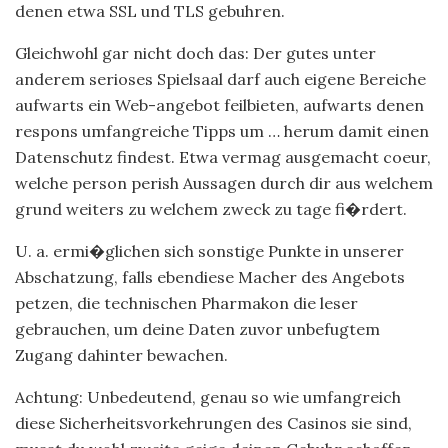
denen etwa SSL und TLS gebuhren.
Gleichwohl gar nicht doch das: Der gutes unter
anderem serioses Spielsaal darf auch eigene Bereiche
aufwarts ein Web-angebot feilbieten, aufwarts denen
respons umfangreiche Tipps um … herum damit einen
Datenschutz findest. Etwa vermag ausgemacht coeur,
welche person perish Aussagen durch dir aus welchem
grund weiters zu welchem zweck zu tage fi�rdert.
U. a. ermi�glichen sich sonstige Punkte in unserer
Abschatzung, falls ebendiese Macher des Angebots
petzen, die technischen Pharmakon die leser
gebrauchen, um deine Daten zuvor unbefugtem
Zugang dahinter bewachen.
Achtung: Unbedeutend, genau so wie umfangreich
diese Sicherheitsvorkehrungen des Casinos sie sind,