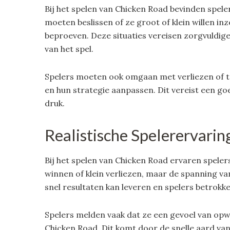
Bij het spelen van Chicken Road bevinden speler
moeten beslissen of ze groot of klein willen in
beproeven. Deze situaties vereisen zorgvuldi
van het spel.
Spelers moeten ook omgaan met verliezen of te
en hun strategie aanpassen. Dit vereist een go
druk.
Realistische Spelerervarin
Bij het spelen van Chicken Road ervaren speler
winnen of klein verliezen, maar de spanning van
snel resultaten kan leveren en spelers betrokk
Spelers melden vaak dat ze een gevoel van opwi
Chicken Road. Dit komt door de snelle aard van 