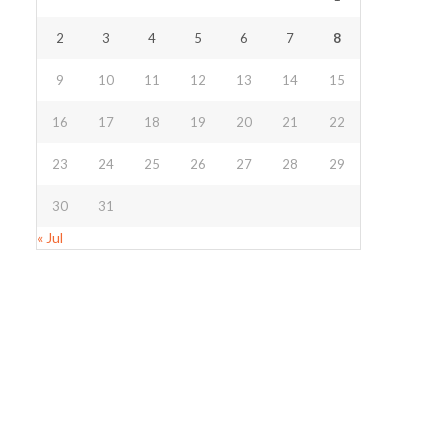
2
3
4
5
6
7
8
9
10
11
12
13
14
15
16
17
18
19
20
21
22
23
24
25
26
27
28
29
30
31
« Jul