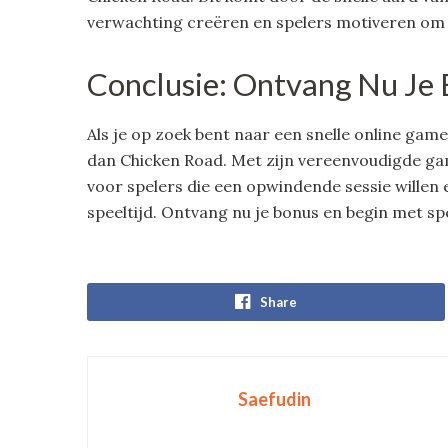
verwachting creëren en spelers motiveren om 
Conclusie: Ontvang Nu Je
Als je op zoek bent naar een snelle online game
dan Chicken Road. Met zijn vereenvoudigde gam
voor spelers die een opwindende sessie willen
speeltijd. Ontvang nu je bonus en begin met sp
Share
Saefudin