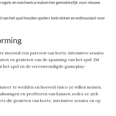
 regels en mechanica maken het gemakkelijk voor nieuwe
ard van het spel houden spelers betrokken en enthousiast voor
orming
rs meestal een patroon van korte, intensieve sessies.
taten en genieten van de spanning van het spel. Dit
n het spel en de vereenvoudigde gameplay-
anneer te wedden en hoeveel risico ze willen nemen.
eslissingen en profiteren van kansen zodra ze zich
s die genieten van korte, intensieve sessies en op