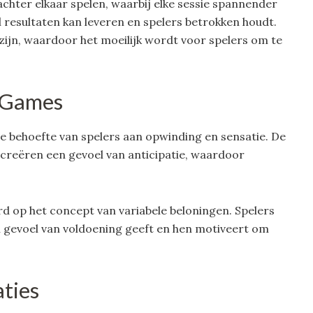
achter elkaar spelen, waarbij elke sessie spannender
l resultaten kan leveren en spelers betrokken houdt.
zijn, waardoor het moeilijk wordt voor spelers om te
e Games
de behoefte van spelers aan opwinding en sensatie. De
n creëren een gevoel van anticipatie, waardoor
rd op het concept van variabele beloningen. Spelers
 gevoel van voldoening geeft en hen motiveert om
ties