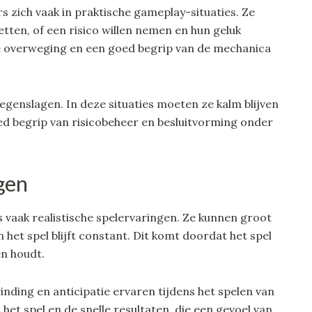
s zich vaak in praktische gameplay-situaties. Ze
zetten, of een risico willen nemen en hun geluk
ge overweging en een goed begrip van de mechanica
genslagen. In deze situaties moeten ze kalm blijven
ed begrip van risicobeheer en besluitvorming onder
gen
s vaak realistische spelervaringen. Ze kunnen groot
 het spel blijft constant. Dit komt doordat het spel
en houdt.
nding en anticipatie ervaren tijdens het spelen van
het spel en de snelle resultaten, die een gevoel van