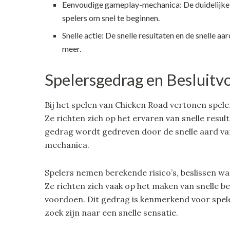
Eenvoudige gameplay-mechanica: De duidelijke
spelers om snel te beginnen.
Snelle actie: De snelle resultaten en de snelle a
meer.
Spelersgedrag en Besluitv
Bij het spelen van Chicken Road vertonen spele
Ze richten zich op het ervaren van snelle resul
gedrag wordt gedreven door de snelle aard va
mechanica.
Spelers nemen berekende risico’s, beslissen w
Ze richten zich vaak op het maken van snelle b
voordoen. Dit gedrag is kenmerkend voor speler
zoek zijn naar een snelle sensatie.