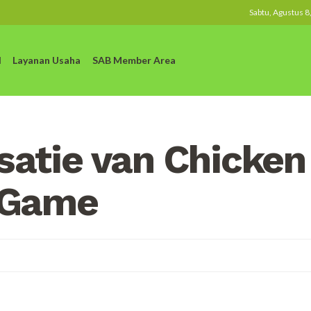
Sabtu, Agustus 8
l
Layanan Usaha
SAB Member Area
satie van Chicken
e Game