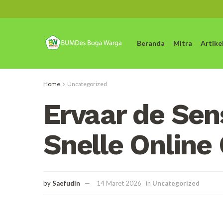
Beranda
Mitra
Artike
Home
Uncategorized
Ervaar de Sen
Snelle Onlin
by
Saefudin
14 Maret 2026
in
Uncategorized