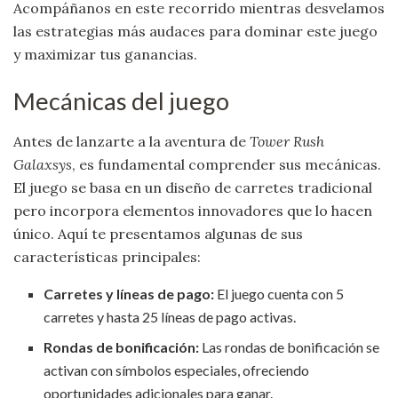
Acompáñanos en este recorrido mientras desvelamos
las estrategias más audaces para dominar este juego
y maximizar tus ganancias.
Mecánicas del juego
Antes de lanzarte a la aventura de
Tower Rush
Galaxsys
, es fundamental comprender sus mecánicas.
El juego se basa en un diseño de carretes tradicional
pero incorpora elementos innovadores que lo hacen
único. Aquí te presentamos algunas de sus
características principales:
Carretes y líneas de pago:
El juego cuenta con 5
carretes y hasta 25 líneas de pago activas.
Rondas de bonificación:
Las rondas de bonificación se
activan con símbolos especiales, ofreciendo
oportunidades adicionales para ganar.