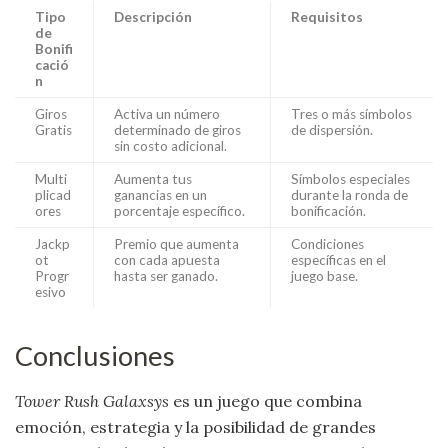
Tipo
Descripción
Requisitos
de
Bonifi
cació
n
Giros
Activa un número
Tres o más símbolos
Gratis
determinado de giros
de dispersión.
sin costo adicional.
Multi
Aumenta tus
Símbolos especiales
plicad
ganancias en un
durante la ronda de
ores
porcentaje específico.
bonificación.
Jackp
Premio que aumenta
Condiciones
ot
con cada apuesta
específicas en el
Progr
hasta ser ganado.
juego base.
esivo
Conclusiones
Tower Rush Galaxsys
es un juego que combina
emoción, estrategia y la posibilidad de grandes