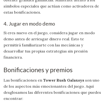
símbolos especiales que actúan como activadores de
estas bonificaciones.
4. Jugar en modo demo
Si eres nuevo en el juego, considera jugar en modo
demo antes de arriesgar dinero real. Esto te
permitirá familiarizarte con las mecánicas y
desarrollar tus propias estrategias sin presión
financiera.
Bonificaciones y premios
Las bonificaciones en
Tower Rush Galaxsys
son uno
de los aspectos más emocionantes del juego. Aquí
desglosamos las diferentes bonificaciones que puedes
encontrar: