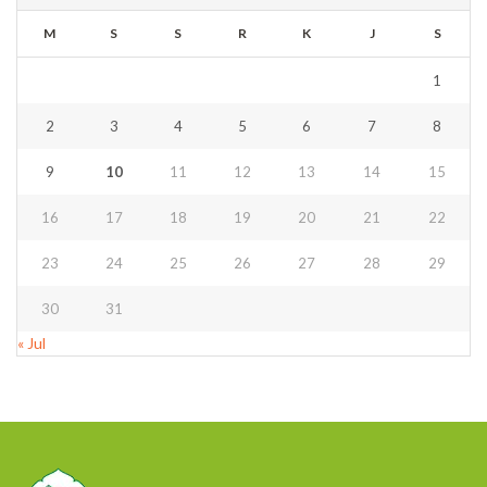
M
S
S
R
K
J
S
1
2
3
4
5
6
7
8
9
10
11
12
13
14
15
16
17
18
19
20
21
22
23
24
25
26
27
28
29
30
31
« Jul