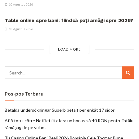
10 Agustus 2026
UNCATEGORIZED
Table online spre bani: fiindcă poți amăgi spre 2026?
10 Agustus 2026
LOAD MORE
Pos-pos Terbaru
Betalda undersökningar Superb betalt per enkät 17 sidor
Află totul către NetBet iti ofera un bonus să 40 RON pentru întâiu
rămăşag de pe volant
Tu Casino Online Bani Reali 2026 România Cele Tocmac Bune