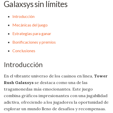
Galaxsys sin límites
Introducción
Mecánicas del juego
Estrategias para ganar
Bonificaciones y premios
Conclusiones
Introducción
En el vibrante universo de los casinos en línea,
Tower
Rush Galaxsys
se destaca como una de las
tragamonedas más emocionantes. Este juego
combina gráficos impresionantes con una jugabilidad
adictiva, ofreciendo a los jugadores la oportunidad de
explorar un mundo lleno de desafíos y recompensas.