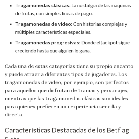
Tragamonedas clásicas:
La nostalgia de las máquinas
de frutas, con simples líneas de pago.
Tragamonedas de video:
Con historias complejas y
múltiples características especiales.
Tragamonedas progresivas:
Donde el jackpot sigue
creciendo hasta que alguien lo gana.
Cada una de estas categorías tiene su propio encanto
y puede atraer a diferentes tipos de jugadores. Los
tragamonedas de video, por ejemplo, son perfectos
para aquellos que disfrutan de tramas y personajes,
mientras que las tragamonedas clásicas son ideales
para quienes prefieren una experiencia sencilla y
directa.
Características Destacadas de los Betflag