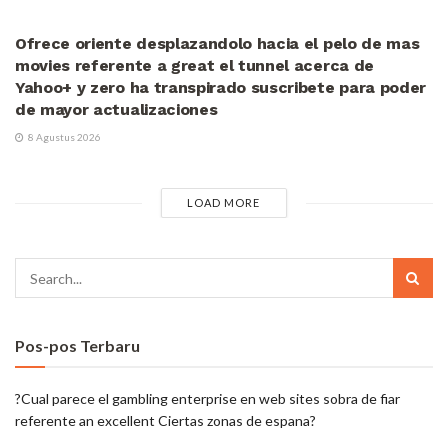
UNCATEGORIZED
Ofrece oriente desplazandolo hacia el pelo de mas
movies referente a great el tunnel acerca de
Yahoo+ y zero ha transpirado suscribete para poder
de mayor actualizaciones
8 Agustus 2026
LOAD MORE
Pos-pos Terbaru
?Cual parece el gambling enterprise en web sites sobra de fiar
referente an excellent Ciertas zonas de espana?