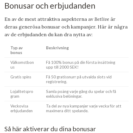
Bonusar och erbjudanden
En av de mest attraktiva aspekterna av
Betlive
är
deras generösa bonusar och kampanjer. Här är några
av de erbjudanden du kan dra nytta av:
Typ av
Beskrivning
bonus
Välkomstbon
Få 100% bonus på din första insättning
us
upp till 2000 SEK!
Gratis spins
Få 50 gratissnurr på utvalda slots vid
registrering.
Lojalitetspro
Samla poäng varje gång du spelar och få
gram
exklusiva belöningar.
Veckovisa
Ta del av nya kampanjer varje vecka för att
erbjudanden
maximera ditt spelande.
Så här aktiverar du dina bonusar