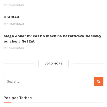
7 Agustus 2026
UNCATEGORIZED
Untitled
7 Agustus 2026
UNCATEGORIZED
Mega Joker nv casino machina hazardowa sieciowy
od chwili NetEnt
7 Agustus 2026
LOAD MORE
Pos-pos Terbaru