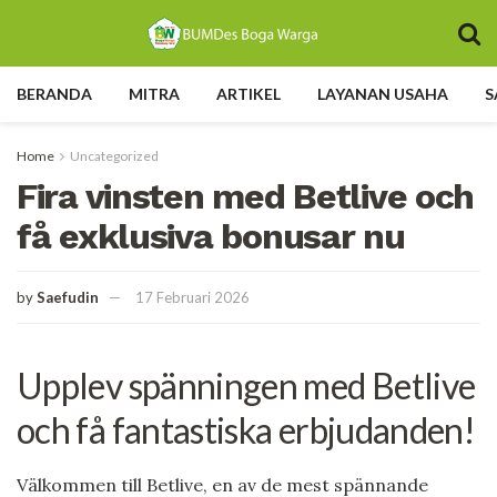
BERANDA
MITRA
ARTIKEL
LAYANAN USAHA
S
Home
Uncategorized
Fira vinsten med Betlive och
få exklusiva bonusar nu
by
Saefudin
17 Februari 2026
Upplev spänningen med Betlive
och få fantastiska erbjudanden!
Välkommen till Betlive, en av de mest spännande