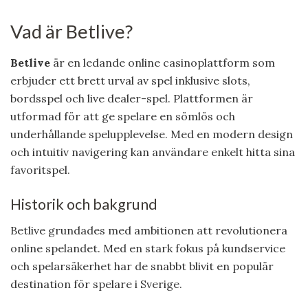
Vad är Betlive?
Betlive
är en ledande online casinoplattform som
erbjuder ett brett urval av spel inklusive slots,
bordsspel och live dealer-spel. Plattformen är
utformad för att ge spelare en sömlös och
underhållande spelupplevelse. Med en modern design
och intuitiv navigering kan användare enkelt hitta sina
favoritspel.
Historik och bakgrund
Betlive grundades med ambitionen att revolutionera
online spelandet. Med en stark fokus på kundservice
och spelarsäkerhet har de snabbt blivit en populär
destination för spelare i Sverige.