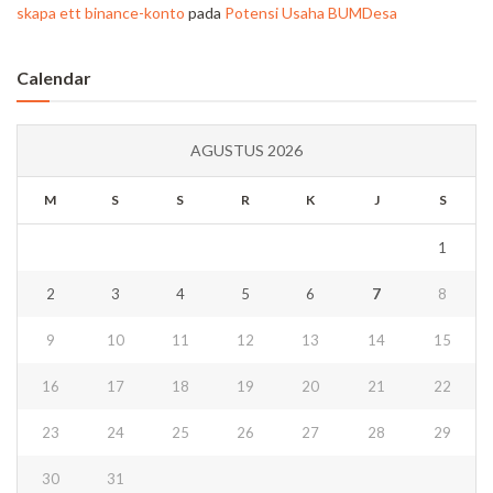
skapa ett binance-konto
pada
Potensi Usaha BUMDesa
Calendar
AGUSTUS 2026
M
S
S
R
K
J
S
1
2
3
4
5
6
7
8
9
10
11
12
13
14
15
16
17
18
19
20
21
22
23
24
25
26
27
28
29
30
31