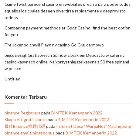
GameTwist parece El casino en websites preciso para poder todos
aquellos los cuales deseen divertirse rapidamente y desprovisto
rodeos
Comparing payment methods at Godz Casino: find the best option
for you
Fire Joker od chwili Playn nv casino Go Graj darmowo
pięćdziesiąt Gratisowych Spinów z brakiem Depozytu w całej nv
casino kasynach online ️ Najkorzystniejsze kasyna z 50 free spinami
w polsce
Untitled
Komentar Terbaru
binance Registrera
pada
BIMTEK Kemenperin 2022
Skapa ett gratis konto
pada
BIMTEK Kemenperin 2022
最佳Binance推荐代码
pada
Internet Desa “WargaNet” Malangbong
binance anm"alningsbonus
pada
BIMTEK Kemenperin 2022