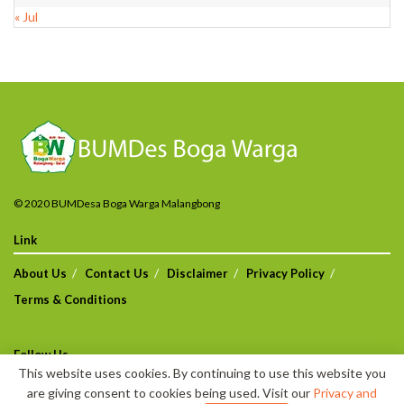
« Jul
© 2020 BUMDesa Boga Warga Malangbong
Link
About Us
Contact Us
Disclaimer
Privacy Policy
Terms & Conditions
Follow Us
This website uses cookies. By continuing to use this website you
are giving consent to cookies being used. Visit our
Privacy and