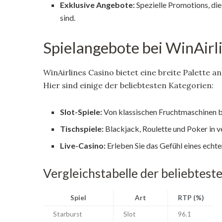
Exklusive Angebote:
Spezielle Promotions, di
sind.
Spielangebote bei WinAirl
WinAirlines Casino bietet eine breite Palette a
Hier sind einige der beliebtesten Kategorien:
Slot-Spiele:
Von klassischen Fruchtmaschinen bi
Tischspiele:
Blackjack, Roulette und Poker in v
Live-Casino:
Erleben Sie das Gefühl eines echte
Vergleichstabelle der beliebteste
Spiel
Art
RTP (%)
Starburst
Slot
96.1