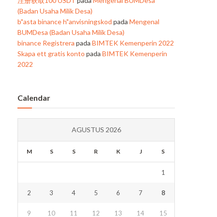
注册获取100 USDT
pada
Mengenal BUMDesa
(Badan Usaha Milik Desa)
b"asta binance h"anvisningskod
pada
Mengenal
BUMDesa (Badan Usaha Milik Desa)
binance Registrera
pada
BIMTEK Kemenperin 2022
Skapa ett gratis konto
pada
BIMTEK Kemenperin
2022
Calendar
AGUSTUS 2026
M
S
S
R
K
J
S
1
2
3
4
5
6
7
8
9
10
11
12
13
14
15