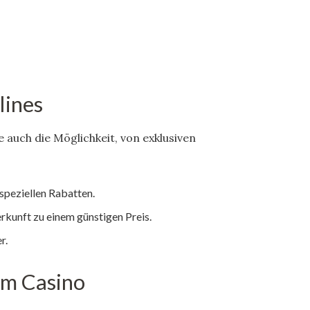
lines
 auch die Möglichkeit, von exklusiven
 speziellen Rabatten.
rkunft zu einem günstigen Preis.
r.
im Casino