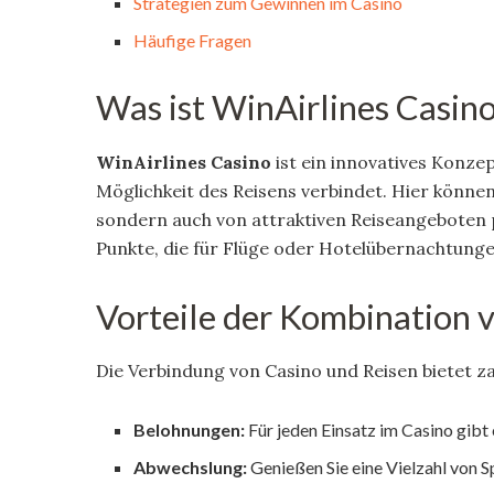
Strategien zum Gewinnen im Casino
Häufige Fragen
Was ist WinAirlines Casin
WinAirlines Casino
ist ein innovatives Konzep
Möglichkeit des Reisens verbindet. Hier könne
sondern auch von attraktiven Reiseangeboten p
Punkte, die für Flüge oder Hotelübernachtung
Vorteile der Kombination 
Die Verbindung von Casino und Reisen bietet za
Belohnungen:
Für jeden Einsatz im Casino gibt 
Abwechslung:
Genießen Sie eine Vielzahl von S