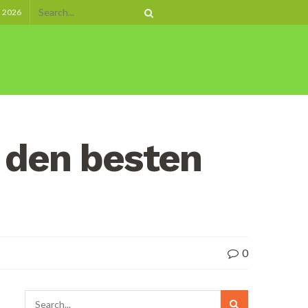
, 2026
u den besten
0