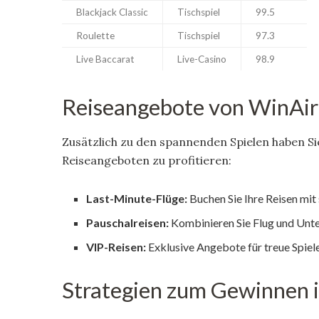
Blackjack Classic
Tischspiel
99.5
Roulette
Tischspiel
97.3
Live Baccarat
Live-Casino
98.9
Reiseangebote von WinAir
Zusätzlich zu den spannenden Spielen haben Sie
Reiseangeboten zu profitieren:
Last-Minute-Flüge:
Buchen Sie Ihre Reisen mit
Pauschalreisen:
Kombinieren Sie Flug und Unte
VIP-Reisen:
Exklusive Angebote für treue Spiele
Strategien zum Gewinnen 