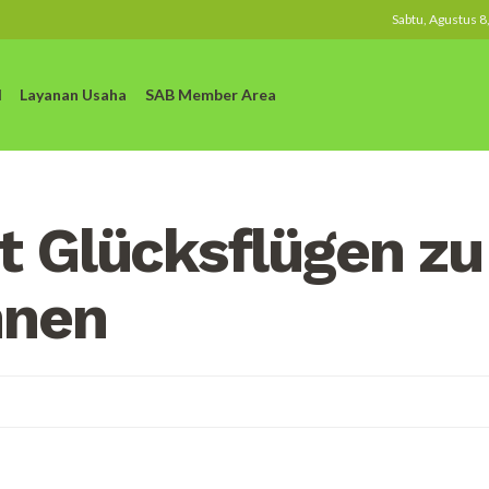
Sabtu, Agustus 8
l
Layanan Usaha
SAB Member Area
it Glücksflügen z
nnen