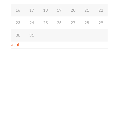
16
17
18
19
20
21
22
23
24
25
26
27
28
29
30
31
« Jul