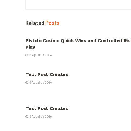
Related
Posts
UNCATEGORIZED
Pistolo Casino: Quick Wins and Controlled Ris
Play
8 Agustus 2026
UNCATEGORIZED
Test Post Created
8 Agustus 2026
UNCATEGORIZED
Test Post Created
8 Agustus 2026