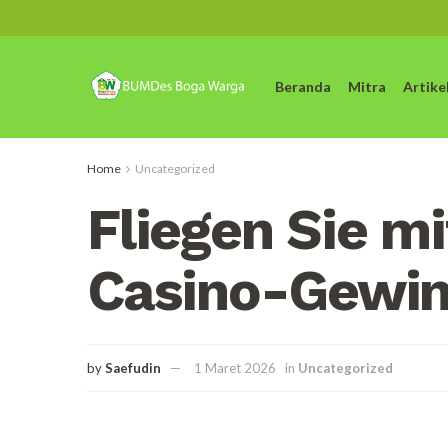
Beranda
Mitra
Artike
Home
Uncategorized
Fliegen Sie m
Casino-Gewi
by
Saefudin
1 Maret 2026
in
Uncategorized