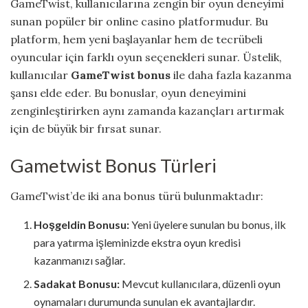
GameTwist, kullanıcılarına zengin bir oyun deneyimi
sunan popüler bir online casino platformudur. Bu
platform, hem yeni başlayanlar hem de tecrübeli
oyuncular için farklı oyun seçenekleri sunar. Üstelik,
kullanıcılar
GameTwist bonus
ile daha fazla kazanma
şansı elde eder. Bu bonuslar, oyun deneyimini
zenginleştirirken aynı zamanda kazançları artırmak
için de büyük bir fırsat sunar.
Gametwist Bonus Türleri
GameTwist’de iki ana bonus türü bulunmaktadır:
Hoşgeldin Bonusu:
Yeni üyelere sunulan bu bonus, ilk
para yatırma işleminizde ekstra oyun kredisi
kazanmanızı sağlar.
Sadakat Bonusu:
Mevcut kullanıcılara, düzenli oyun
oynamaları durumunda sunulan ek avantajlardır.