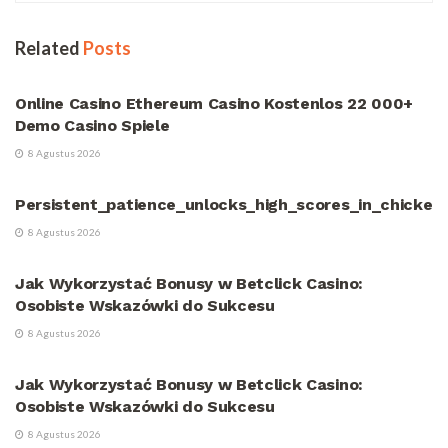
Related
Posts
UNCATEGORIZED
Online Casino Ethereum Casino Kostenlos 22 000+
Demo Casino Spiele
8 Agustus 2026
UNCATEGORIZED
Persistent_patience_unlocks_high_scores_in_chicken_
8 Agustus 2026
UNCATEGORIZED
Jak Wykorzystać Bonusy w Betclick Casino:
Osobiste Wskazówki do Sukcesu
8 Agustus 2026
UNCATEGORIZED
Jak Wykorzystać Bonusy w Betclick Casino:
Osobiste Wskazówki do Sukcesu
8 Agustus 2026
UNCATEGORIZED