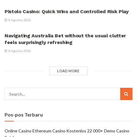
Pistolo Casino: Quick Wins and Controlled Risk Play
8 Agustus 2026
UNCATEGORIZED
Navigating Australia Bet without the usual clutter
feels surprisingly refreshing
8 Agustus 2026
LOAD MORE
Pos-pos Terbaru
Online Casino Ethereum Casino Kostenlos 22 000+ Demo Casino