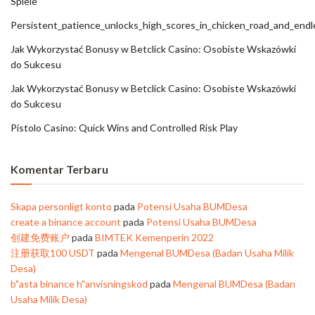
Spiele
Persistent_patience_unlocks_high_scores_in_chicken_road_and_endle
Jak Wykorzystać Bonusy w Betclick Casino: Osobiste Wskazówki
do Sukcesu
Jak Wykorzystać Bonusy w Betclick Casino: Osobiste Wskazówki
do Sukcesu
Pistolo Casino: Quick Wins and Controlled Risk Play
Komentar Terbaru
Skapa personligt konto
pada
Potensi Usaha BUMDesa
create a binance account
pada
Potensi Usaha BUMDesa
创建免费账户
pada
BIMTEK Kemenperin 2022
注册获取100 USDT
pada
Mengenal BUMDesa (Badan Usaha Milik
Desa)
b"asta binance h"anvisningskod
pada
Mengenal BUMDesa (Badan
Usaha Milik Desa)