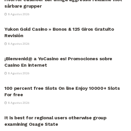
sårbare grupper
8 Agustus 2026
UNCATEGORIZED
Yukon Gold Casino » Bonos & 125 Giros Gratuito
Revisión
8 Agustus 2026
UNCATEGORIZED
¡Bienvenid@ a YoCasino es! Promociones sobre
Casino En internet
8 Agustus 2026
UNCATEGORIZED
100 percent free Slots On line Enjoy 10000+ Slots
For free
8 Agustus 2026
UNCATEGORIZED
It is best for regional users otherwise group
examining Osage State