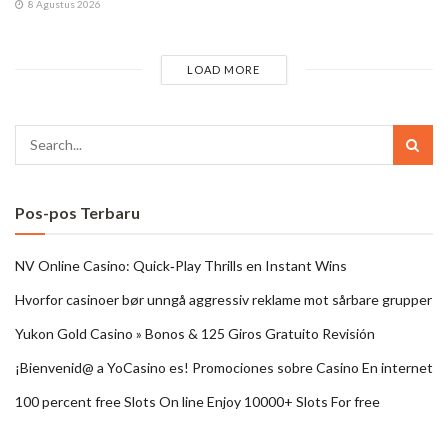
8 Agustus 2026
LOAD MORE
Pos-pos Terbaru
NV Online Casino: Quick‑Play Thrills en Instant Wins
Hvorfor casinoer bør unngå aggressiv reklame mot sårbare grupper
Yukon Gold Casino » Bonos & 125 Giros Gratuito Revisión
¡Bienvenid@ a YoCasino es! Promociones sobre Casino En internet
100 percent free Slots On line Enjoy 10000+ Slots For free