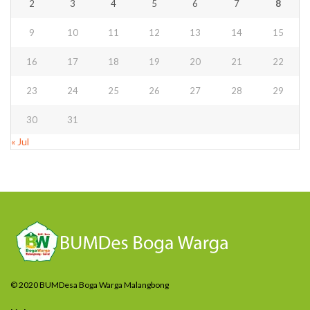
2
3
4
5
6
7
8
9
10
11
12
13
14
15
16
17
18
19
20
21
22
23
24
25
26
27
28
29
30
31
« Jul
© 2020 BUMDesa Boga Warga Malangbong