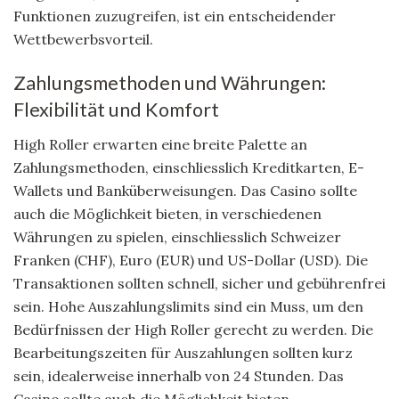
Funktionen zuzugreifen, ist ein entscheidender
Wettbewerbsvorteil.
Zahlungsmethoden und Währungen:
Flexibilität und Komfort
High Roller erwarten eine breite Palette an
Zahlungsmethoden, einschliesslich Kreditkarten, E-
Wallets und Banküberweisungen. Das Casino sollte
auch die Möglichkeit bieten, in verschiedenen
Währungen zu spielen, einschliesslich Schweizer
Franken (CHF), Euro (EUR) und US-Dollar (USD). Die
Transaktionen sollten schnell, sicher und gebührenfrei
sein. Hohe Auszahlungslimits sind ein Muss, um den
Bedürfnissen der High Roller gerecht zu werden. Die
Bearbeitungszeiten für Auszahlungen sollten kurz
sein, idealerweise innerhalb von 24 Stunden. Das