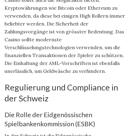
Casino sollte auch die Möglichkeit bieten,
Kryptowährungen wie Bitcoin oder Ethereum zu
verwenden, da diese bei einigen High Rollern immer
beliebter werden. Die Sicherheit der
Zahlungsvorgänge ist von grösster Bedeutung. Das
Casino sollte modernste
Verschlüsselungstechnologien verwenden, um die
finanziellen Transaktionen der Spieler zu schützen.
Die Einhaltung der AML-Vorschriften ist ebenfalls
unerlässlich, um Geldwäsche zu verhindern.
Regulierung und Compliance in
der Schweiz
Die Rolle der Eidgenössischen
Spielbankenkommission (ESBK)
In der Schweiz ist die Eidgenössische