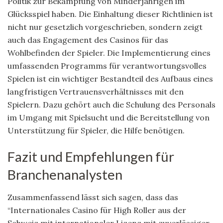
Politik zur Bekämpfung von Minderjährigen im
Glücksspiel haben. Die Einhaltung dieser Richtlinien ist
nicht nur gesetzlich vorgeschrieben, sondern zeigt
auch das Engagement des Casinos für das
Wohlbefinden der Spieler. Die Implementierung eines
umfassenden Programms für verantwortungsvolles
Spielen ist ein wichtiger Bestandteil des Aufbaus eines
langfristigen Vertrauensverhältnisses mit den
Spielern. Dazu gehört auch die Schulung des Personals
im Umgang mit Spielsucht und die Bereitstellung von
Unterstützung für Spieler, die Hilfe benötigen.
Fazit und Empfehlungen für
Branchenanalysten
Zusammenfassend lässt sich sagen, dass das
“Internationales Casino für High Roller aus der
Schweiz mit internationaler Lizenz mit zuverlässiger