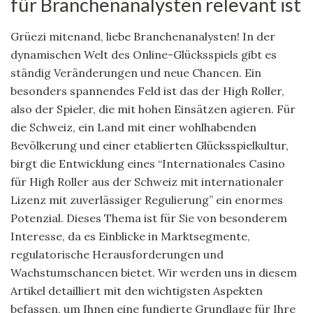
für Branchenanalysten relevant ist
Grüezi mitenand, liebe Branchenanalysten! In der
dynamischen Welt des Online-Glücksspiels gibt es
ständig Veränderungen und neue Chancen. Ein
besonders spannendes Feld ist das der High Roller,
also der Spieler, die mit hohen Einsätzen agieren. Für
die Schweiz, ein Land mit einer wohlhabenden
Bevölkerung und einer etablierten Glücksspielkultur,
birgt die Entwicklung eines “Internationales Casino
für High Roller aus der Schweiz mit internationaler
Lizenz mit zuverlässiger Regulierung” ein enormes
Potenzial. Dieses Thema ist für Sie von besonderem
Interesse, da es Einblicke in Marktsegmente,
regulatorische Herausforderungen und
Wachstumschancen bietet. Wir werden uns in diesem
Artikel detailliert mit den wichtigsten Aspekten
befassen, um Ihnen eine fundierte Grundlage für Ihre