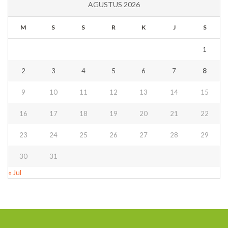
AGUSTUS 2026
M
S
S
R
K
J
S
1
2
3
4
5
6
7
8
9
10
11
12
13
14
15
16
17
18
19
20
21
22
23
24
25
26
27
28
29
30
31
« Jul