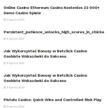
Online Casino Ethereum Casino Kostenlos 22 000+
Demo Casino Spiele
8 Agustus 2026
UNCATEGORIZED
Persistent_patience_unlocks_high_scores_in_chicken_
8 Agustus 2026
UNCATEGORIZED
Jak Wykorzystać Bonusy w Betclick Casino:
Osobiste Wskazówki do Sukcesu
8 Agustus 2026
UNCATEGORIZED
Jak Wykorzystać Bonusy w Betclick Casino:
Osobiste Wskazówki do Sukcesu
8 Agustus 2026
UNCATEGORIZED
Pistolo Casino: Quick Wins and Controlled Risk Play
8 Agustus 2026