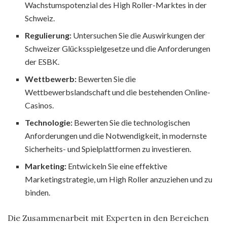
Wachstumspotenzial des High Roller-Marktes in der
Schweiz.
Regulierung:
Untersuchen Sie die Auswirkungen der
Schweizer Glücksspielgesetze und die Anforderungen
der ESBK.
Wettbewerb:
Bewerten Sie die
Wettbewerbslandschaft und die bestehenden Online-
Casinos.
Technologie:
Bewerten Sie die technologischen
Anforderungen und die Notwendigkeit, in modernste
Sicherheits- und Spielplattformen zu investieren.
Marketing:
Entwickeln Sie eine effektive
Marketingstrategie, um High Roller anzuziehen und zu
binden.
Die Zusammenarbeit mit Experten in den Bereichen