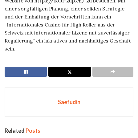
Website von https://kofu-zup.ch/ zu besuchen. Mit
einer sorgfältigen Planung, einer soliden Strategie
und der Einhaltung der Vorschriften kann ein
“Internationales Casino für High Roller aus der
Schweiz mit internationaler Lizenz mit zuverlässiger
Regulierung” ein lukratives und nachhaltiges Geschäft
sein.
Saefudin
Related
Posts
UNCATEGORIZED