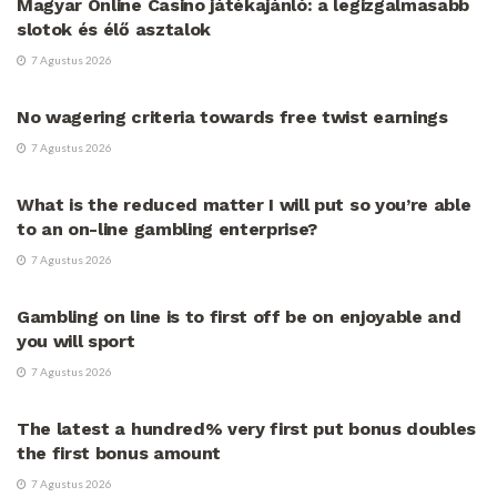
Magyar Online Casino játékajánló: a legizgalmasabb
slotok és élő asztalok
7 Agustus 2026
UNCATEGORIZED
No wagering criteria towards free twist earnings
7 Agustus 2026
UNCATEGORIZED
What is the reduced matter I will put so you’re able
to an on-line gambling enterprise?
7 Agustus 2026
UNCATEGORIZED
Gambling on line is to first off be on enjoyable and
you will sport
7 Agustus 2026
UNCATEGORIZED
The latest a hundred% very first put bonus doubles
the first bonus amount
7 Agustus 2026