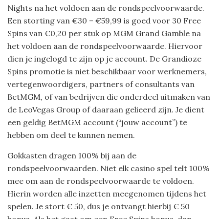
Nights na het voldoen aan de rondspeelvoorwaarde.
Een storting van €30 – €59,99 is goed voor 30 Free
Spins van €0,20 per stuk op MGM Grand Gamble na
het voldoen aan de rondspeelvoorwaarde. Hiervoor
dien je ingelogd te zijn op je account. De Grandioze
Spins promotie is niet beschikbaar voor werknemers,
vertegenwoordigers, partners of consultants van
BetMGM, of van bedrijven die onderdeel uitmaken van
de LeoVegas Group of daaraan gelieerd zijn. Je dient
een geldig BetMGM account (“jouw account”) te
hebben om deel te kunnen nemen.
Gokkasten dragen 100% bij aan de
rondspeelvoorwaarden. Niet elk casino spel telt 100%
mee om aan de rondspeelvoorwaarde te voldoen.
Hierin worden alle inzetten meegenomen tijdens het
spelen. Je stort € 50, dus je ontvangt hierbij € 50