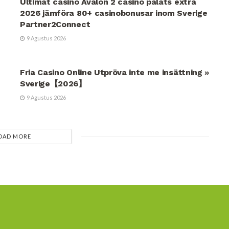
Ultimat casino Avalon 2 casino palats extra
2026 jämföra 80+ casinobonusar inom Sverige
Partner2Connect
9 Agustus 2026
UNCATEGORIZED
Fria Casino Online Utpröva inte me insättning »
Sverige【2026】
9 Agustus 2026
OAD MORE