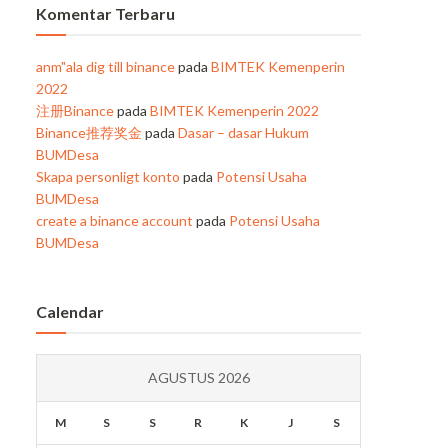
Komentar Terbaru
anm"ala dig till binance
pada
BIMTEK Kemenperin
2022
注册Binance
pada
BIMTEK Kemenperin 2022
Binance推荐奖金
pada
Dasar – dasar Hukum
BUMDesa
Skapa personligt konto
pada
Potensi Usaha
BUMDesa
create a binance account
pada
Potensi Usaha
BUMDesa
Calendar
AGUSTUS 2026
M
S
S
R
K
J
S