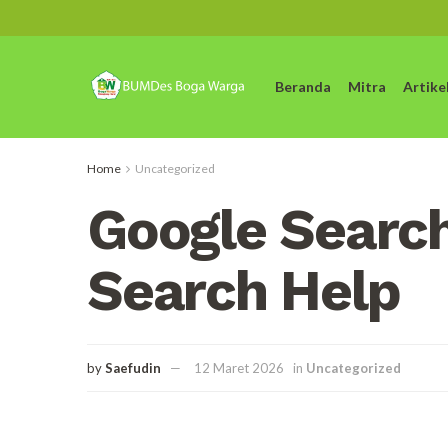
Beranda
Mitra
Artike
Home
Uncategorized
Google Searc
Search Help
by
Saefudin
12 Maret 2026
in
Uncategorized