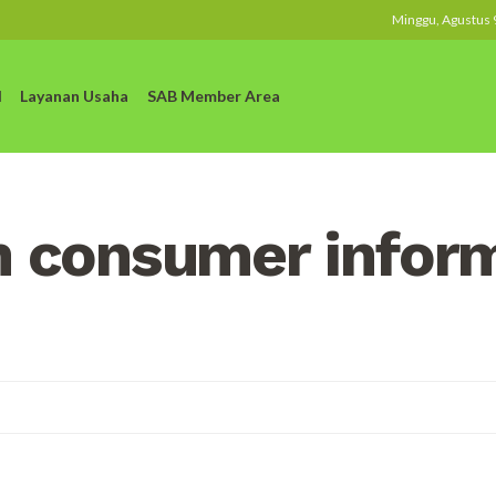
Minggu, Agustus 
l
Layanan Usaha
SAB Member Area
h consumer infor