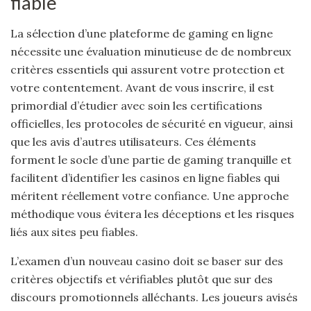
fiable
La sélection d’une plateforme de gaming en ligne
nécessite une évaluation minutieuse de de nombreux
critères essentiels qui assurent votre protection et
votre contentement. Avant de vous inscrire, il est
primordial d’étudier avec soin les certifications
officielles, les protocoles de sécurité en vigueur, ainsi
que les avis d’autres utilisateurs. Ces éléments
forment le socle d’une partie de gaming tranquille et
facilitent d’identifier les casinos en ligne fiables qui
méritent réellement votre confiance. Une approche
méthodique vous évitera les déceptions et les risques
liés aux sites peu fiables.
L’examen d’un nouveau casino doit se baser sur des
critères objectifs et vérifiables plutôt que sur des
discours promotionnels alléchants. Les joueurs avisés