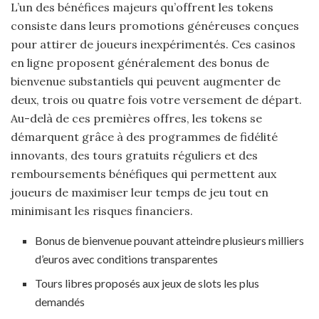
L’un des bénéfices majeurs qu’offrent les tokens
consiste dans leurs promotions généreuses conçues
pour attirer de joueurs inexpérimentés. Ces casinos
en ligne proposent généralement des bonus de
bienvenue substantiels qui peuvent augmenter de
deux, trois ou quatre fois votre versement de départ.
Au-delà de ces premières offres, les tokens se
démarquent grâce à des programmes de fidélité
innovants, des tours gratuits réguliers et des
remboursements bénéfiques qui permettent aux
joueurs de maximiser leur temps de jeu tout en
minimisant les risques financiers.
Bonus de bienvenue pouvant atteindre plusieurs milliers
d’euros avec conditions transparentes
Tours libres proposés aux jeux de slots les plus
demandés