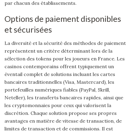
par chacun des établissements.
Options de paiement disponibles
et sécurisées
La diversité et la sécurité des méthodes de paiement
représentent un critère déterminant lors de la
sélection des tokens pour les joueurs en France. Les
casinos contemporains offrent typiquement un
éventail complet de solutions incluant les cartes
bancaires traditionnelles (Visa, Mastercard), les
portefeuilles numériques fiables (PayPal, Skrill,
Neteller), les transferts bancaires rapides, ainsi que
les cryptomonnaies pour ceux qui valorisent la
discrétion. Chaque solution propose ses propres
avantages en matière de vitesse de transaction, de
limites de transaction et de commissions. Il est