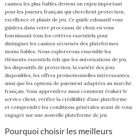
casinos les plus fiables devient un enjeu important
pour les joueurs français qui cherchent protection,
excellence et plaisir de jeu. Ce guide exhaustif vous
guidera dans votre processus de choix en vous
fournissant tous les critères essentiels pour
distinguer les casinos sécurisés des plateformes
moins fiables. Nous explorerons ensemble les
éléments essentiels tels que les autorisations de jeu,
les dispositifs de protection, la variété des jeux
disponibles, les offres promotionnelles intéressantes,
ainsi que les options de paiement adaptées au marché
français. Vous apprendrez aussi comment évaluer le
service client, vérifier la crédibilité d’une plateforme
et comprendre les conditions générales avant de vous
engager sur une nouvelle plateforme de jeu.
Pourquoi choisir les meilleurs