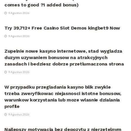
comes to good ?1 added bonus)
9 Agustus 2026
UNCATEGORIZED
Try 39,712+ Free Casino Slot Demos kingbet9 Now
9 Agustus 2026
UNCATEGORIZED
Zupelnie nowe kasyno internetowe, stad wygladza
duzym uzywaniem bonusow na atrakcyjnych
zasadach i bedziesz dobrze przetlumaczona strona
9 Agustus 2026
UNCATEGORIZED
W przypadku przegladania kasyno blik zwykle
trzeba zweryfikowac niejasnosci istotne bonusow,
warunkow korzystania lub moze wlasnie dzialania
profile
9 Agustus 2026
UNCATEGORIZED
Najlepszy motywacja bez depozytu z nierzetelnym