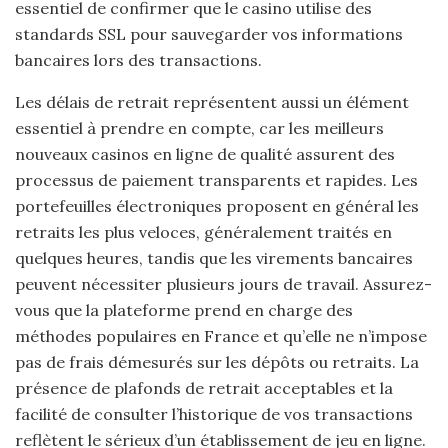
essentiel de confirmer que le casino utilise des
standards SSL pour sauvegarder vos informations
bancaires lors des transactions.
Les délais de retrait représentent aussi un élément
essentiel à prendre en compte, car les meilleurs
nouveaux casinos en ligne de qualité assurent des
processus de paiement transparents et rapides. Les
portefeuilles électroniques proposent en général les
retraits les plus veloces, généralement traités en
quelques heures, tandis que les virements bancaires
peuvent nécessiter plusieurs jours de travail. Assurez-
vous que la plateforme prend en charge des
méthodes populaires en France et qu’elle ne n’impose
pas de frais démesurés sur les dépôts ou retraits. La
présence de plafonds de retrait acceptables et la
facilité de consulter l’historique de vos transactions
reflètent le sérieux d’un établissement de jeu en ligne.