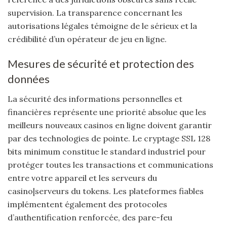
supervision. La transparence concernant les
autorisations légales témoigne de le sérieux et la
crédibilité d’un opérateur de jeu en ligne.
Mesures de sécurité et protection des
données
La sécurité des informations personnelles et
financières représente une priorité absolue que les
meilleurs nouveaux casinos en ligne doivent garantir
par des technologies de pointe. Le cryptage SSL 128
bits minimum constitue le standard industriel pour
protéger toutes les transactions et communications
entre votre appareil et les serveurs du
casino|serveurs du tokens. Les plateformes fiables
implémentent également des protocoles
d’authentification renforcée, des pare-feu