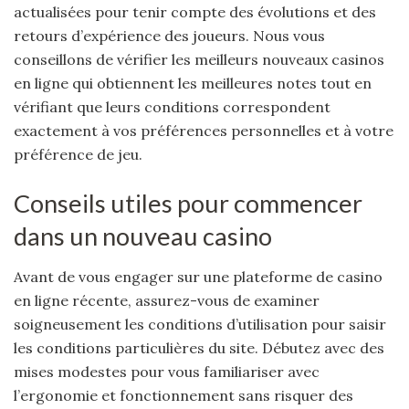
actualisées pour tenir compte des évolutions et des
retours d’expérience des joueurs. Nous vous
conseillons de vérifier les meilleurs nouveaux casinos
en ligne qui obtiennent les meilleures notes tout en
vérifiant que leurs conditions correspondent
exactement à vos préférences personnelles et à votre
préférence de jeu.
Conseils utiles pour commencer
dans un nouveau casino
Avant de vous engager sur une plateforme de casino
en ligne récente, assurez-vous de examiner
soigneusement les conditions d’utilisation pour saisir
les conditions particulières du site. Débutez avec des
mises modestes pour vous familiariser avec
l’ergonomie et fonctionnement sans risquer des