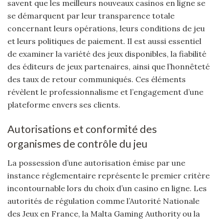
savent que les meilleurs nouveaux casinos en ligne se
se démarquent par leur transparence totale
concernant leurs opérations, leurs conditions de jeu
et leurs politiques de paiement. Il est aussi essentiel
de examiner la variété des jeux disponibles, la fiabilité
des éditeurs de jeux partenaires, ainsi que l’honnêteté
des taux de retour communiqués. Ces éléments
révèlent le professionnalisme et l’engagement d’une
plateforme envers ses clients.
Autorisations et conformité des
organismes de contrôle du jeu
La possession d’une autorisation émise par une
instance réglementaire représente le premier critère
incontournable lors du choix d’un casino en ligne. Les
autorités de régulation comme l’Autorité Nationale
des Jeux en France, la Malta Gaming Authority ou la