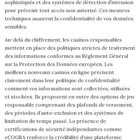
sophistiqués et des systèmes de détection d’intrusion
pour prévenir tout accès non autorisé. Ces mesures
techniques assurent la confidentialité de vos données
sensibles.
Au-delà du chiffrement, les casinos responsables
mettent en place des politiques strictes de traitement
des informations conformes au Règlement Général
sur la Protection des Données européen. Les
meilleurs nouveaux casinos en ligne précisent
clairement dans leur politique de confidentialité
comment vos informations sont collectées, utilisées
et stockées. Ils proposent en outre des options de jeu
responsable comprenant des plafonds de versement,
des périodes d’auto-exclusion et des systèmes de
limitation du temps passé. La présence de
certifications de sécurité indépendantes comme
eCOGRA renforce la crédibilité d’une plateforme.