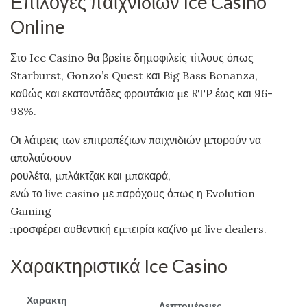
Επιλογές παιχνιδιών Ice Casino
Online
Στο Ice Casino θα βρείτε δημοφιλείς τίτλους όπως
Starburst, Gonzo’s Quest και Big Bass Bonanza,
καθώς και εκατοντάδες φρουτάκια με RTP έως και 96-
98%.
Οι λάτρεις των επιτραπέζιων παιχνιδιών μπορούν να
απολαύσουν
ρουλέτα, μπλάκτζακ και μπακαρά,
ενώ το live casino με παρόχους όπως η Evolution
Gaming
προσφέρει αυθεντική εμπειρία καζίνο με live dealers.
Χαρακτηριστικά Ice Casino
Χαρακτη
Λεπτομέρειες