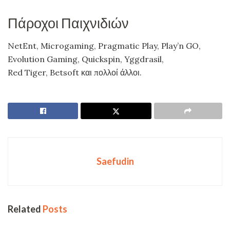
Πάροχοι Παιχνιδιών
NetEnt, Microgaming, Pragmatic Play, Play’n GO,
Evolution Gaming, Quickspin, Yggdrasil,
Red Tiger, Betsoft και πολλοί άλλοι.
Saefudin
Related
Posts
UNCATEGORIZED