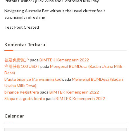
Pistolo Casino: Quick Wins and Controlled Risk Play
Navigating Australia Bet without the usual clutter feels
surprisingly refreshing
Test Post Created
Komentar Terbaru
创建免费账户
pada
BIMTEK Kemenperin 2022
注册获取100 USDT
pada
Mengenal BUMDesa (Badan Usaha Milik
Desa)
b"asta binance h"anvisningskod
pada
Mengenal BUMDesa (Badan
Usaha Milik Desa)
binance Registrera
pada
BIMTEK Kemenperin 2022
Skapa ett gratis konto
pada
BIMTEK Kemenperin 2022
Calendar