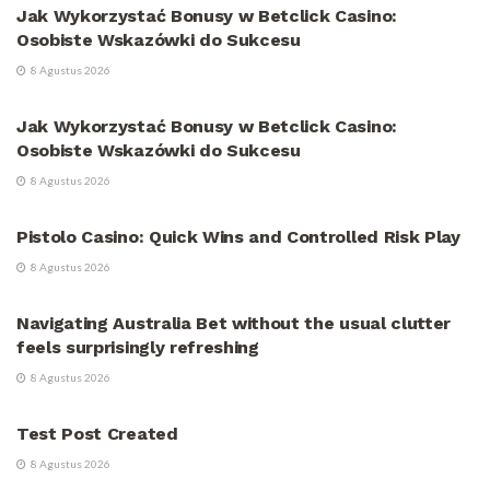
Jak Wykorzystać Bonusy w Betclick Casino:
Osobiste Wskazówki do Sukcesu
8 Agustus 2026
UNCATEGORIZED
Jak Wykorzystać Bonusy w Betclick Casino:
Osobiste Wskazówki do Sukcesu
8 Agustus 2026
UNCATEGORIZED
Pistolo Casino: Quick Wins and Controlled Risk Play
8 Agustus 2026
UNCATEGORIZED
Navigating Australia Bet without the usual clutter
feels surprisingly refreshing
8 Agustus 2026
UNCATEGORIZED
Test Post Created
8 Agustus 2026
UNCATEGORIZED