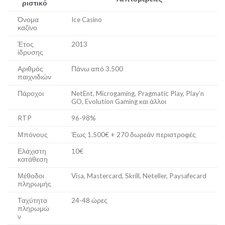
ριστικό
Όνομα
Ice Casino
καζίνο
Έτος
2013
ίδρυσης
Αριθμός
Πάνω από 3.500
παιχνιδιών
Πάροχοι
NetEnt, Microgaming, Pragmatic Play, Play’n
GO, Evolution Gaming και άλλοι
RTP
96-98%
Μπόνους
Έως 1.500€ + 270 δωρεάν περιστροφές
Ελάχιστη
10€
κατάθεση
Μέθοδοι
Visa, Mastercard, Skrill, Neteller, Paysafecard
πληρωμής
Ταχύτητα
24-48 ώρες
πληρωμώ
ν