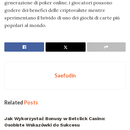
generazione di poker online, i giocatori possono
godere dei benefici delle criptovalute mentre
sperimentano il brivido di uno dei giochi di carte più
popolari al mondo.
Saefudin
Related
Posts
UNCATEGORIZED
Jak Wykorzystać Bonusy w Betclick Casino:
Osobiste Wskazówki do Sukcesu