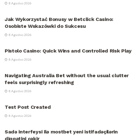
8 Agustus 2026
UNCATEGORIZED
Jak Wykorzystać Bonusy w Betclick Casino:
Osobiste Wskazówki do Sukcesu
8 Agustus 2026
UNCATEGORIZED
Pistolo Casino: Quick Wins and Controlled Risk Play
8 Agustus 2026
UNCATEGORIZED
Navigating Australia Bet without the usual clutter
feels surprisingly refreshing
8 Agustus 2026
UNCATEGORIZED
Test Post Created
8 Agustus 2026
UNCATEGORIZED
Sadə interfeysi ilə mostbet yeni istifadəçilərin
diqqətini çəkir