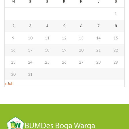
M
S
S
R
K
J
S
1
2
3
4
5
6
7
8
9
10
11
12
13
14
15
16
17
18
19
20
21
22
23
24
25
26
27
28
29
30
31
« Jul