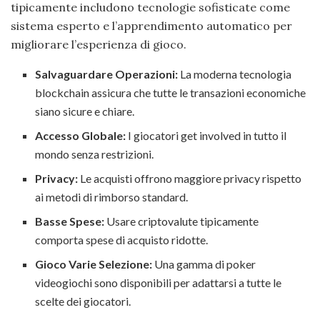
tipicamente includono tecnologie sofisticate come
sistema esperto e l’apprendimento automatico per
migliorare l’esperienza di gioco.
Salvaguardare Operazioni:
La moderna tecnologia
blockchain assicura che tutte le transazioni economiche
siano sicure e chiare.
Accesso Globale:
I giocatori get involved in tutto il
mondo senza restrizioni.
Privacy:
Le acquisti offrono maggiore privacy rispetto
ai metodi di rimborso standard.
Basse Spese:
Usare criptovalute tipicamente
comporta spese di acquisto ridotte.
Gioco Varie Selezione:
Una gamma di poker
videogiochi sono disponibili per adattarsi a tutte le
scelte dei giocatori.