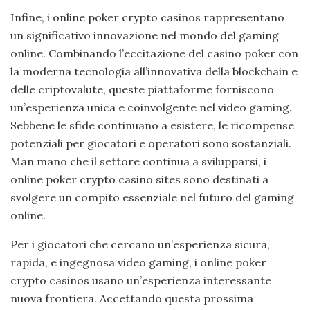
Infine, i online poker crypto casinos rappresentano
un significativo innovazione nel mondo del gaming
online. Combinando l’eccitazione del casino poker con
la moderna tecnologia all’innovativa della blockchain e
delle criptovalute, queste piattaforme forniscono
un’esperienza unica e coinvolgente nel video gaming.
Sebbene le sfide continuano a esistere, le ricompense
potenziali per giocatori e operatori sono sostanziali.
Man mano che il settore continua a svilupparsi, i
online poker crypto casino sites sono destinati a
svolgere un compito essenziale nel futuro del gaming
online.
Per i giocatori che cercano un’esperienza sicura,
rapida, e ingegnosa video gaming, i online poker
crypto casinos usano un’esperienza interessante
nuova frontiera. Accettando questa prossima