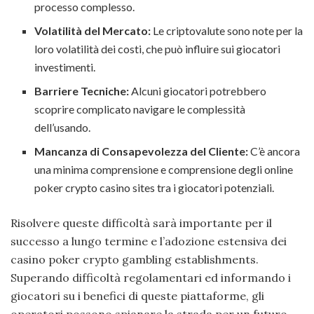
processo complesso.
Volatilità del Mercato:
Le criptovalute sono note per la
loro volatilità dei costi, che può influire sui giocatori
investimenti.
Barriere Tecniche:
Alcuni giocatori potrebbero
scoprire complicato navigare le complessità
dell’usando.
Mancanza di Consapevolezza del Cliente:
C’è ancora
una minima comprensione e comprensione degli online
poker crypto casino sites tra i giocatori potenziali.
Risolvere queste difficoltà sarà importante per il
successo a lungo termine e l’adozione estensiva dei
casino poker crypto gambling establishments.
Superando difficoltà regolamentari ed informando i
giocatori su i benefici di queste piattaforme, gli