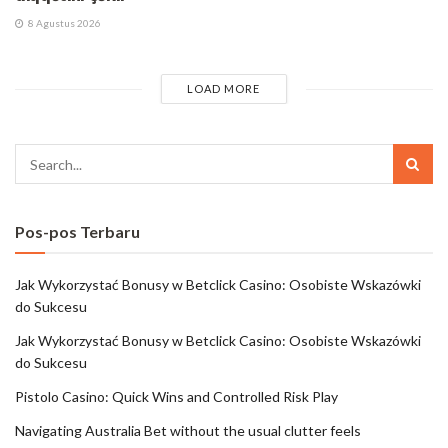
8 Agustus 2026
LOAD MORE
Pos-pos Terbaru
Jak Wykorzystać Bonusy w Betclick Casino: Osobiste Wskazówki
do Sukcesu
Jak Wykorzystać Bonusy w Betclick Casino: Osobiste Wskazówki
do Sukcesu
Pistolo Casino: Quick Wins and Controlled Risk Play
Navigating Australia Bet without the usual clutter feels