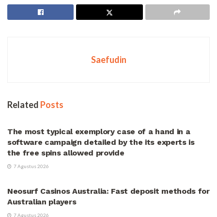
Saefudin
Related
Posts
UNCATEGORIZED
The most typical exemplory case of a hand in a
software campaign detailed by the its experts is
the free spins allowed provide
7 Agustus 2026
UNCATEGORIZED
Neosurf Casinos Australia: Fast deposit methods for
Australian players
7 Agustus 2026