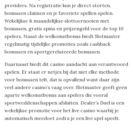
providers. Na registratie kun je direct storten,
bonussen claimen en je favoriete spellen spelen.
Wekelijkse & maandelijkse slottoernooien met
bonussen, gratis spins en prijzengeld voor de top 10
spelers. Naast de welkomstbonus biedt Slotmaster
regelmatig tijdelijke promoties zoals cashback
bonussen en sportgerelateerde bonussen.
Daarnaast biedt dit casino aandacht aan verantwoord
spelen. Er staat er netjes bij dat niet elke methode
voor bonussen telt, dat is opvallend want daar zijn
veel andere casino’s vaag over. Slotmaster geeft geen
aparte welkomstbonus aan spelers die vooral
sportweddenschappen afsluiten. Dealer’s Duel is een
wekelijkse promotie voor het live casino waarbij je
automatisch meedoet zodra je een live spel speelt.