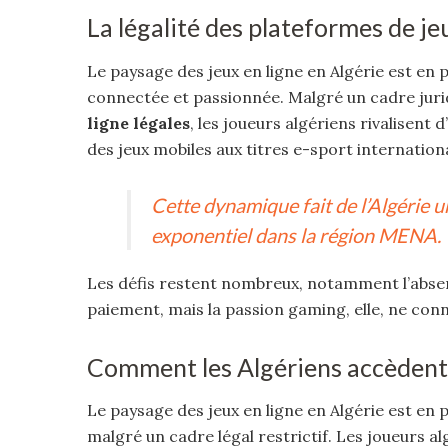
La légalité des plateformes de je
Le paysage des jeux en ligne en Algérie est en 
connectée et passionnée. Malgré un cadre juri
ligne légales
, les joueurs algériens rivalisent
des jeux mobiles aux titres e-sport internation
Cette dynamique fait de l’Algérie 
exponentiel dans la région MENA.
Les défis restent nombreux, notamment l’absenc
paiement, mais la passion gaming, elle, ne conn
Comment les Algériens accèdent 
Le paysage des jeux en ligne en Algérie est en
malgré un cadre légal restrictif. Les joueurs 