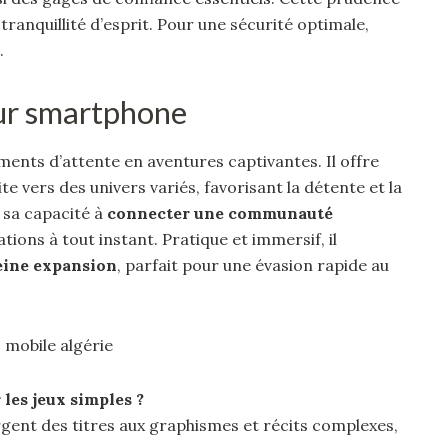
tranquillité d’esprit. Pour une sécurité optimale,
.
ur smartphone
nts d’attente en aventures captivantes. Il offre
e vers des univers variés, favorisant la détente et la
r sa capacité à
connecter une communauté
ions à tout instant. Pratique et immersif, il
eine expansion
, parfait pour une évasion rapide au
les jeux simples ?
rgent des titres aux graphismes et récits complexes,