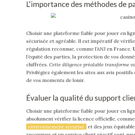
L’importance des méthodes de p
Choisir une plateforme fiable pour jouer en lig
sécurisée et agréable. Il est impératif de vérifie
régulation reconnue, comme l’ANJ en France.
l’équité des parties, la protection de vos donn
chiffrées.
Cette diligence préalable transforme vo
Privilégiez également les sites aux avis positif
de vos moments de loisir.
Évaluer la qualité du support clie
Choisir une plateforme fiable pour jouer en lign
absolument vérifier la licence officielle, comme
environnement sécurisé
et des jeux équitabl
reconnues et un service client réactif sont au