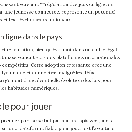
oussant vers une **régulation des jeux en ligne en
r une jeunesse connectée, représente un potentiel
s et les développeurs nationaux.
n ligne dans le pays
pleine mutation, bien qu’évoluant dans un cadre légal
nent massivement vers des plateformes internationales
déo compétitifs. Cette adoption croissante crée une
dynamique et connectée, malgré les défis
argement d’une éventuelle évolution des lois pour
 les habitudes numériques.
ble pour jouer
 premier pari ne se fait pas sur un tapis vert, mais
sir une plateforme fiable pour jouer est l’aventure