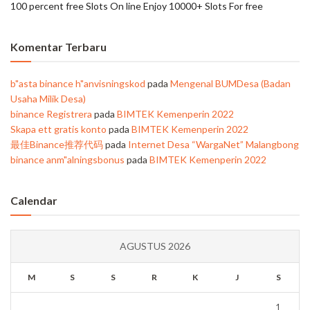
100 percent free Slots On line Enjoy 10000+ Slots For free
Komentar Terbaru
b"asta binance h"anvisningskod
pada
Mengenal BUMDesa (Badan
Usaha Milik Desa)
binance Registrera
pada
BIMTEK Kemenperin 2022
Skapa ett gratis konto
pada
BIMTEK Kemenperin 2022
最佳Binance推荐代码
pada
Internet Desa “WargaNet” Malangbong
binance anm"alningsbonus
pada
BIMTEK Kemenperin 2022
Calendar
AGUSTUS 2026
M
S
S
R
K
J
S
1