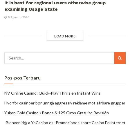
It is best for regional users otherwise group
examining Osage State
8 Agustus 2026
LOAD MORE
Pos-pos Terbaru
NV Online Casino: Quick‑Play Thrills en Instant Wins
Hvorfor casinoer bør unngå aggressiv reklame mot sårbare grupper
Yukon Gold Casino » Bonos & 125 Giros Gratuito Revisión
¡Bienvenid@ a YoCasino es! Promociones sobre Casino En internet