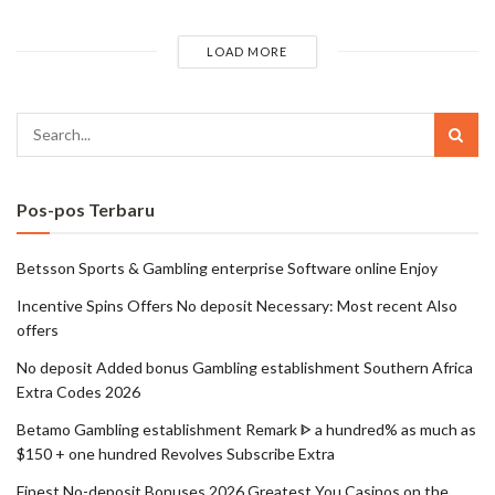
LOAD MORE
Pos-pos Terbaru
Betsson Sports & Gambling enterprise Software online Enjoy
Incentive Spins Offers No deposit Necessary: Most recent Also
offers
No deposit Added bonus Gambling establishment Southern Africa
Extra Codes 2026
Betamo Gambling establishment Remark ᐈ a hundred% as much as
$150 + one hundred Revolves Subscribe Extra
Finest No-deposit Bonuses 2026 Greatest You Casinos on the