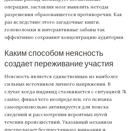
операции, заставляя мозг выявлять методы
разрешения образовавшегося противоречия. Как
раз вследствие этого загадочные книги,
головоломки и интерактивные забавы так
эффективно сохраняют концентрацию аудитории.
Каким способом неясность
создает переживание участия
Неясность является единственным из наиболее
сильных источников личного напряжения. В
случае когда индивид сталкивается с ситуацией 7k
casino, финал чего неопределен, его психика
самопроизвольно активируется для поиска
сведений и рассмотрения вероятных путей
течения происшествий. Указанный механизм
предполагает беспрестанного внимания и