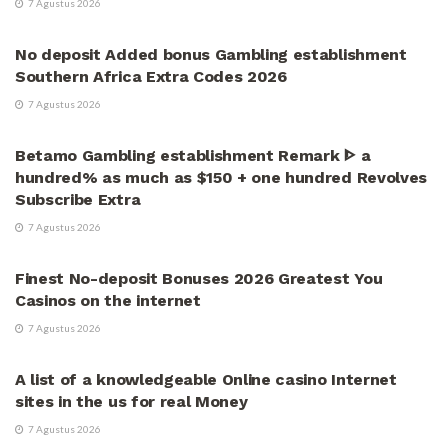
7 Agustus 2026
UNCATEGORIZED
No deposit Added bonus Gambling establishment
Southern Africa Extra Codes 2026
7 Agustus 2026
UNCATEGORIZED
Betamo Gambling establishment Remark ᐈ a
hundred% as much as $150 + one hundred Revolves
Subscribe Extra
7 Agustus 2026
UNCATEGORIZED
Finest No-deposit Bonuses 2026 Greatest You
Casinos on the internet
7 Agustus 2026
UNCATEGORIZED
A list of a knowledgeable Online casino Internet
sites in the us for real Money
7 Agustus 2026