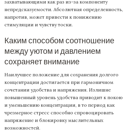
захватывающими как раз из-за компоненту
непредсказуемости. Абсолютная определенность,
напротив, может привести к понижению
стимуляции и чувству тоски.
Каким способом соотношение
между уютом и давлением
сохраняет внимание
Наилучшее положение для сохранения долгого
концентрации достигается при гармоничном
сочетании удобства и напряжения. Излишне
повышенный уровень удобства приводит к покою
и уменьшению концентрации, в то период как
чрезмерное стресс способно спровоцировать
напряжение и блокировку мыслительных
возможностей.