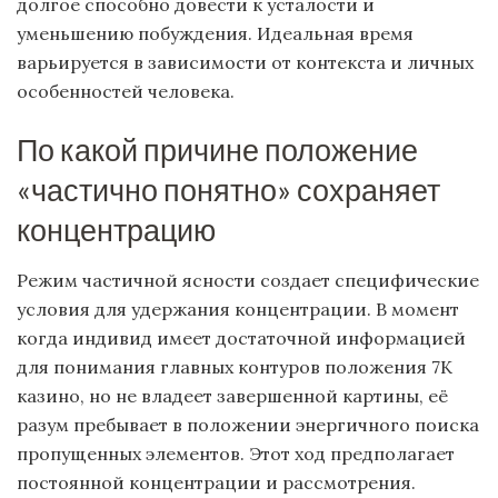
долгое способно довести к усталости и
уменьшению побуждения. Идеальная время
варьируется в зависимости от контекста и личных
особенностей человека.
По какой причине положение
«частично понятно» сохраняет
концентрацию
Режим частичной ясности создает специфические
условия для удержания концентрации. В момент
когда индивид имеет достаточной информацией
для понимания главных контуров положения 7К
казино, но не владеет завершенной картины, её
разум пребывает в положении энергичного поиска
пропущенных элементов. Этот ход предполагает
постоянной концентрации и рассмотрения.