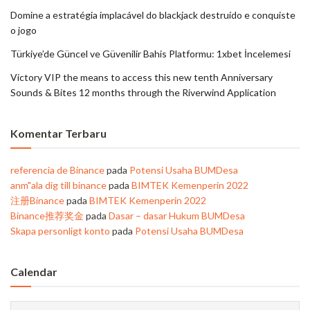
Domine a estratégia implacável do blackjack destruído e conquiste
o jogo
Türkiye’de Güncel ve Güvenilir Bahis Platformu: 1xbet İncelemesi
Victory VIP the means to access this new tenth Anniversary
Sounds & Bites 12 months through the Riverwind Application
Komentar Terbaru
referencia de Binance
pada
Potensi Usaha BUMDesa
anm"ala dig till binance
pada
BIMTEK Kemenperin 2022
注册Binance
pada
BIMTEK Kemenperin 2022
Binance推荐奖金
pada
Dasar – dasar Hukum BUMDesa
Skapa personligt konto
pada
Potensi Usaha BUMDesa
Calendar