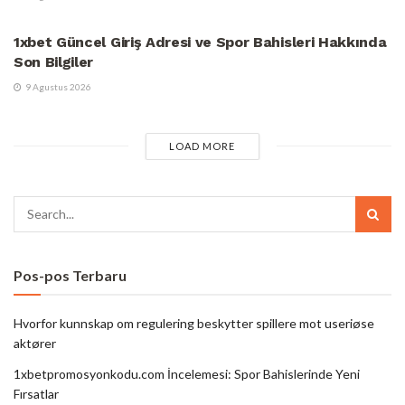
UNCATEGORIZED
1xbet Güncel Giriş Adresi ve Spor Bahisleri Hakkında
Son Bilgiler
9 Agustus 2026
LOAD MORE
Pos-pos Terbaru
Hvorfor kunnskap om regulering beskytter spillere mot useriøse
aktører
1xbetpromosyonkodu.com İncelemesi: Spor Bahislerinde Yeni
Fırsatlar