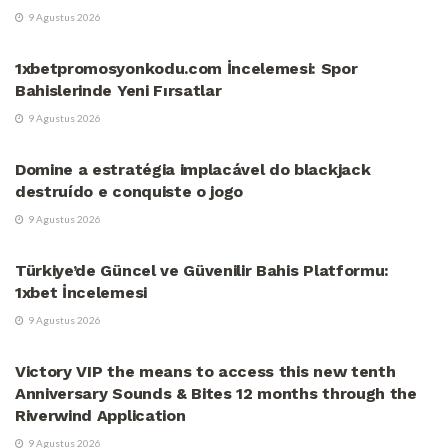
9 Agustus 2026
UNCATEGORIZED
1xbetpromosyonkodu.com İncelemesi: Spor
Bahislerinde Yeni Fırsatlar
9 Agustus 2026
UNCATEGORIZED
Domine a estratégia implacável do blackjack
destruído e conquiste o jogo
9 Agustus 2026
UNCATEGORIZED
Türkiye’de Güncel ve Güvenilir Bahis Platformu:
1xbet İncelemesi
9 Agustus 2026
UNCATEGORIZED
Victory VIP the means to access this new tenth
Anniversary Sounds & Bites 12 months through the
Riverwind Application
9 Agustus 2026