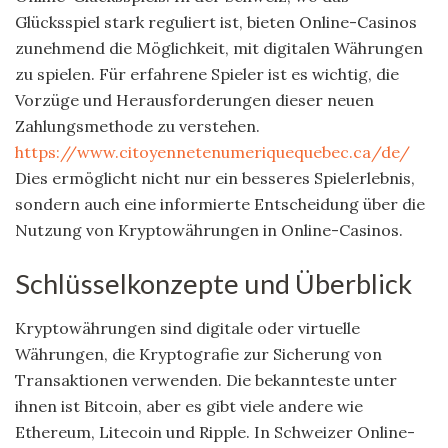
Glücksspiel stark reguliert ist, bieten Online-Casinos
zunehmend die Möglichkeit, mit digitalen Währungen
zu spielen. Für erfahrene Spieler ist es wichtig, die
Vorzüge und Herausforderungen dieser neuen
Zahlungsmethode zu verstehen.
https://www.citoyennetenumeriquequebec.ca/de/
Dies ermöglicht nicht nur ein besseres Spielerlebnis,
sondern auch eine informierte Entscheidung über die
Nutzung von Kryptowährungen in Online-Casinos.
Schlüsselkonzepte und Überblick
Kryptowährungen sind digitale oder virtuelle
Währungen, die Kryptografie zur Sicherung von
Transaktionen verwenden. Die bekannteste unter
ihnen ist Bitcoin, aber es gibt viele andere wie
Ethereum, Litecoin und Ripple. In Schweizer Online-