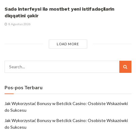
Sadə interfeysi ilə mostbet yeni istifadəçilərin
diqqətini çəkir
8 Agustus 2026
LOAD MORE
Pos-pos Terbaru
Jak Wykorzystać Bonusy w Betclick Casino: Osobiste Wskazówki
do Sukcesu
Jak Wykorzystać Bonusy w Betclick Casino: Osobiste Wskazówki
do Sukcesu