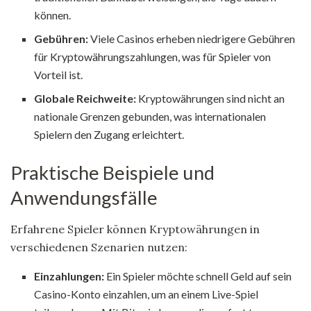
können.
Gebühren:
Viele Casinos erheben niedrigere Gebühren
für Kryptowährungszahlungen, was für Spieler von
Vorteil ist.
Globale Reichweite:
Kryptowährungen sind nicht an
nationale Grenzen gebunden, was internationalen
Spielern den Zugang erleichtert.
Praktische Beispiele und
Anwendungsfälle
Erfahrene Spieler können Kryptowährungen in
verschiedenen Szenarien nutzen:
Einzahlungen:
Ein Spieler möchte schnell Geld auf sein
Casino-Konto einzahlen, um an einem Live-Spiel