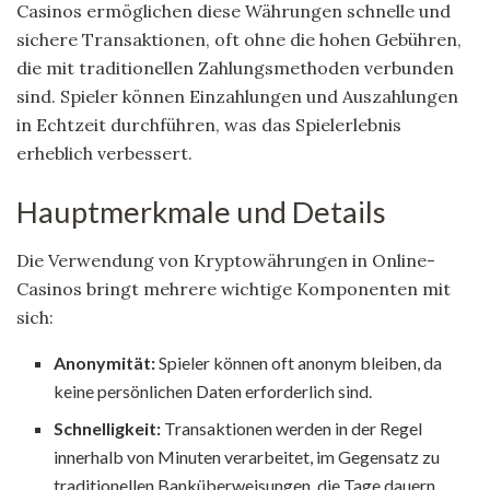
Casinos ermöglichen diese Währungen schnelle und
sichere Transaktionen, oft ohne die hohen Gebühren,
die mit traditionellen Zahlungsmethoden verbunden
sind. Spieler können Einzahlungen und Auszahlungen
in Echtzeit durchführen, was das Spielerlebnis
erheblich verbessert.
Hauptmerkmale und Details
Die Verwendung von Kryptowährungen in Online-
Casinos bringt mehrere wichtige Komponenten mit
sich:
Anonymität:
Spieler können oft anonym bleiben, da
keine persönlichen Daten erforderlich sind.
Schnelligkeit:
Transaktionen werden in der Regel
innerhalb von Minuten verarbeitet, im Gegensatz zu
traditionellen Banküberweisungen, die Tage dauern