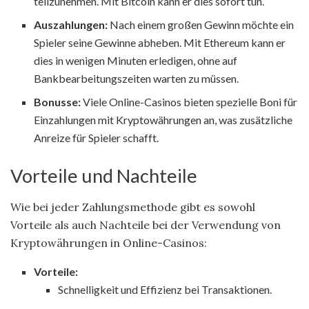
teilzunehmen. Mit Bitcoin kann er dies sofort tun.
Auszahlungen:
Nach einem großen Gewinn möchte ein
Spieler seine Gewinne abheben. Mit Ethereum kann er
dies in wenigen Minuten erledigen, ohne auf
Bankbearbeitungszeiten warten zu müssen.
Bonusse:
Viele Online-Casinos bieten spezielle Boni für
Einzahlungen mit Kryptowährungen an, was zusätzliche
Anreize für Spieler schafft.
Vorteile und Nachteile
Wie bei jeder Zahlungsmethode gibt es sowohl
Vorteile als auch Nachteile bei der Verwendung von
Kryptowährungen in Online-Casinos:
Vorteile:
Schnelligkeit und Effizienz bei Transaktionen.