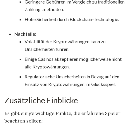
Geringere Gebühren im Vergleich zu traditionellen
Zahlungsmethoden.
Hohe Sicherheit durch Blockchain-Technologie.
Nachteile:
Volatilität der Kryptowährungen kann zu
Unsicherheiten führen.
Einige Casinos akzeptieren möglicherweise nicht
alle Kryptowährungen.
Regulatorische Unsicherheiten in Bezug auf den
Einsatz von Kryptowährungen im Glücksspiel.
Zusätzliche Einblicke
Es gibt einige wichtige Punkte, die erfahrene Spieler
beachten sollten: