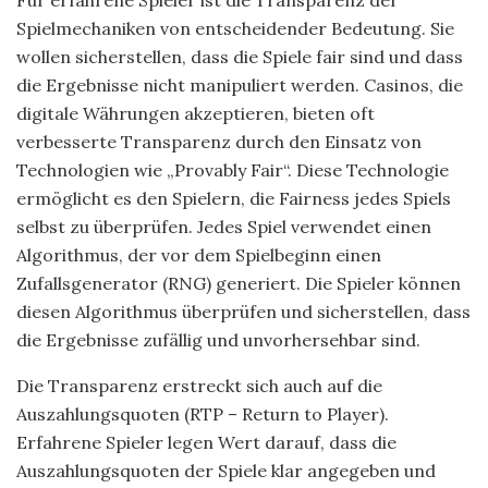
Für erfahrene Spieler ist die Transparenz der
Spielmechaniken von entscheidender Bedeutung. Sie
wollen sicherstellen, dass die Spiele fair sind und dass
die Ergebnisse nicht manipuliert werden. Casinos, die
digitale Währungen akzeptieren, bieten oft
verbesserte Transparenz durch den Einsatz von
Technologien wie „Provably Fair“. Diese Technologie
ermöglicht es den Spielern, die Fairness jedes Spiels
selbst zu überprüfen. Jedes Spiel verwendet einen
Algorithmus, der vor dem Spielbeginn einen
Zufallsgenerator (RNG) generiert. Die Spieler können
diesen Algorithmus überprüfen und sicherstellen, dass
die Ergebnisse zufällig und unvorhersehbar sind.
Die Transparenz erstreckt sich auch auf die
Auszahlungsquoten (RTP – Return to Player).
Erfahrene Spieler legen Wert darauf, dass die
Auszahlungsquoten der Spiele klar angegeben und