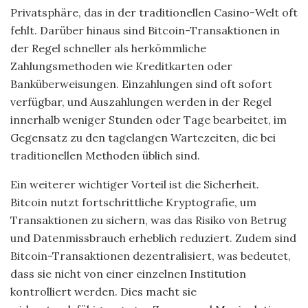
Privatsphäre, das in der traditionellen Casino-Welt oft
fehlt. Darüber hinaus sind Bitcoin-Transaktionen in
der Regel schneller als herkömmliche
Zahlungsmethoden wie Kreditkarten oder
Banküberweisungen. Einzahlungen sind oft sofort
verfügbar, und Auszahlungen werden in der Regel
innerhalb weniger Stunden oder Tage bearbeitet, im
Gegensatz zu den tagelangen Wartezeiten, die bei
traditionellen Methoden üblich sind.
Ein weiterer wichtiger Vorteil ist die Sicherheit.
Bitcoin nutzt fortschrittliche Kryptografie, um
Transaktionen zu sichern, was das Risiko von Betrug
und Datenmissbrauch erheblich reduziert. Zudem sind
Bitcoin-Transaktionen dezentralisiert, was bedeutet,
dass sie nicht von einer einzelnen Institution
kontrolliert werden. Dies macht sie