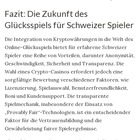
Fazit: Die Zukunft des
Glücksspiels für Schweizer Spieler
Die Integration von Kryptowährungen in die Welt des
Online-Glücksspiels bietet für erfahrene Schweizer
Spieler eine Reihe von Vorteilen, darunter Anonymität,
Geschwindigkeit, Sicherheit und Transparenz. Die
Wahl eines Crypto-Casinos erfordert jedoch eine
sorgfältige Bewertung verschiedener Faktoren, wie
Lizenzierung, Spielauswahl, Benutzerfreundlichkeit,
Boni und Kundensupport. Die transparente
Spielmechanik, insbesondere der Einsatz von
„Provably Fair“-Technologien, ist ein entscheidender
Faktor für die Vertrauensbildung und die
Gewährleistung fairer Spielergebnisse.