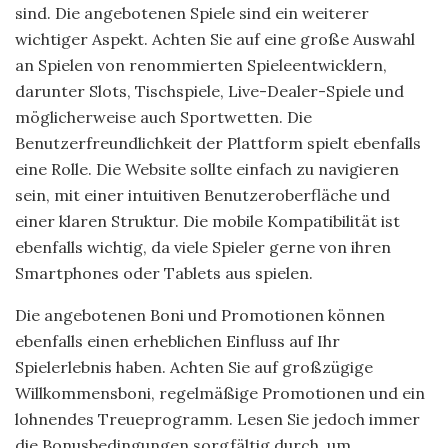
sind. Die angebotenen Spiele sind ein weiterer
wichtiger Aspekt. Achten Sie auf eine große Auswahl
an Spielen von renommierten Spieleentwicklern,
darunter Slots, Tischspiele, Live-Dealer-Spiele und
möglicherweise auch Sportwetten. Die
Benutzerfreundlichkeit der Plattform spielt ebenfalls
eine Rolle. Die Website sollte einfach zu navigieren
sein, mit einer intuitiven Benutzeroberfläche und
einer klaren Struktur. Die mobile Kompatibilität ist
ebenfalls wichtig, da viele Spieler gerne von ihren
Smartphones oder Tablets aus spielen.
Die angebotenen Boni und Promotionen können
ebenfalls einen erheblichen Einfluss auf Ihr
Spielerlebnis haben. Achten Sie auf großzügige
Willkommensboni, regelmäßige Promotionen und ein
lohnendes Treueprogramm. Lesen Sie jedoch immer
die Bonusbedingungen sorgfältig durch, um