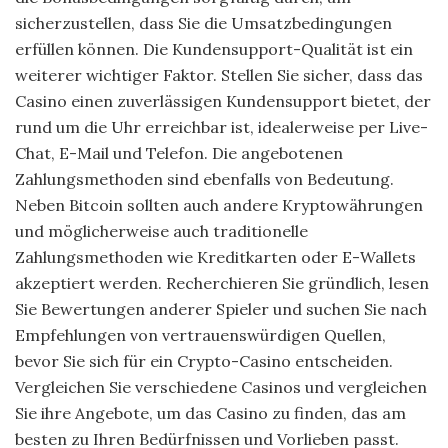
sicherzustellen, dass Sie die Umsatzbedingungen
erfüllen können. Die Kundensupport-Qualität ist ein
weiterer wichtiger Faktor. Stellen Sie sicher, dass das
Casino einen zuverlässigen Kundensupport bietet, der
rund um die Uhr erreichbar ist, idealerweise per Live-
Chat, E-Mail und Telefon. Die angebotenen
Zahlungsmethoden sind ebenfalls von Bedeutung.
Neben Bitcoin sollten auch andere Kryptowährungen
und möglicherweise auch traditionelle
Zahlungsmethoden wie Kreditkarten oder E-Wallets
akzeptiert werden. Recherchieren Sie gründlich, lesen
Sie Bewertungen anderer Spieler und suchen Sie nach
Empfehlungen von vertrauenswürdigen Quellen,
bevor Sie sich für ein Crypto-Casino entscheiden.
Vergleichen Sie verschiedene Casinos und vergleichen
Sie ihre Angebote, um das Casino zu finden, das am
besten zu Ihren Bedürfnissen und Vorlieben passt.