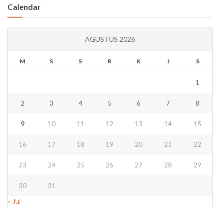
Calendar
AGUSTUS 2026
M
S
S
R
K
J
S
1
2
3
4
5
6
7
8
9
10
11
12
13
14
15
16
17
18
19
20
21
22
23
24
25
26
27
28
29
30
31
« Jul