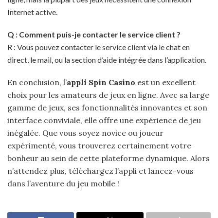
Internet active.
Q : Comment puis-je contacter le service client ?
R : Vous pouvez contacter le service client via le chat en
direct, le mail, ou la section d’aide intégrée dans l’application.
En conclusion, l’
appli Spin Casino
est un excellent
choix pour les amateurs de jeux en ligne. Avec sa large
gamme de jeux, ses fonctionnalités innovantes et son
interface conviviale, elle offre une expérience de jeu
inégalée. Que vous soyez novice ou joueur
expérimenté, vous trouverez certainement votre
bonheur au sein de cette plateforme dynamique. Alors
n’attendez plus, téléchargez l’appli et lancez-vous
dans l’aventure du jeu mobile !