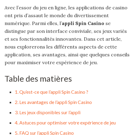
Avec l’essor du jeu en ligne, les applications de casino
ont pris d’assaut le monde du divertissement
numérique. Parmi elles, l’
appli Spin Casino
se
distingue par son interface conviviale, ses jeux variés
et ses fonctionnalités innovantes. Dans cet article,
nous explorerons les différents aspects de cette
application, ses avantages, ainsi que quelques conseils
pour maximiser votre expérience de jeu.
Table des matières
1. Qu’est-ce que l’appli Spin Casino ?
2. Les avantages de l’appli Spin Casino
3. Les jeux disponibles sur l’appli
4. Astuces pour optimiser votre expérience de jeu
5. FAQ sur l’appli Spin Casino