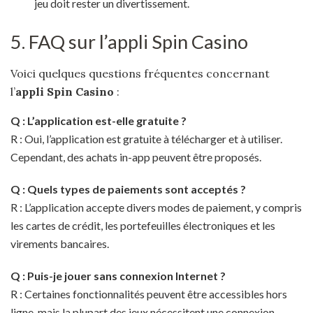
jeu doit rester un divertissement.
5. FAQ sur l’appli Spin Casino
Voici quelques questions fréquentes concernant
l’
appli Spin Casino
:
Q : L’application est-elle gratuite ?
R : Oui, l’application est gratuite à télécharger et à utiliser.
Cependant, des achats in-app peuvent être proposés.
Q : Quels types de paiements sont acceptés ?
R : L’application accepte divers modes de paiement, y compris
les cartes de crédit, les portefeuilles électroniques et les
virements bancaires.
Q : Puis-je jouer sans connexion Internet ?
R : Certaines fonctionnalités peuvent être accessibles hors
ligne, mais la plupart des jeux nécessitent une connexion