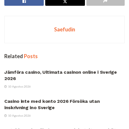
Saefudin
Related
Posts
UNCATEGORIZED
Jämföra casino, Ultimata casinon online i Sverige
2026
10 Agustus 2026
UNCATEGORIZED
Casino inte med konto 2026 Försöka utan
inskrivning ino Sverige
10 Agustus 2026
UNCATEGORIZED