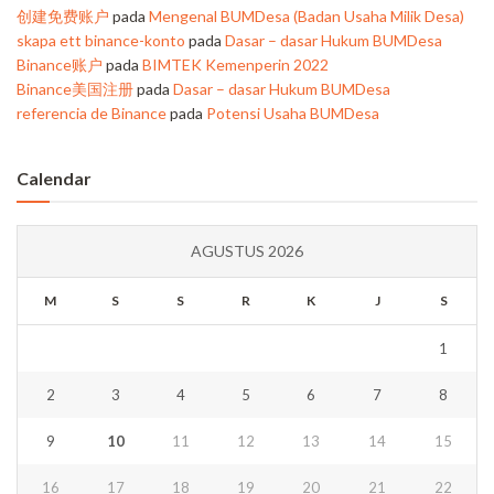
创建免费账户
pada
Mengenal BUMDesa (Badan Usaha Milik Desa)
skapa ett binance-konto
pada
Dasar – dasar Hukum BUMDesa
Binance账户
pada
BIMTEK Kemenperin 2022
Binance美国注册
pada
Dasar – dasar Hukum BUMDesa
referencia de Binance
pada
Potensi Usaha BUMDesa
Calendar
AGUSTUS 2026
M
S
S
R
K
J
S
1
2
3
4
5
6
7
8
9
10
11
12
13
14
15
16
17
18
19
20
21
22