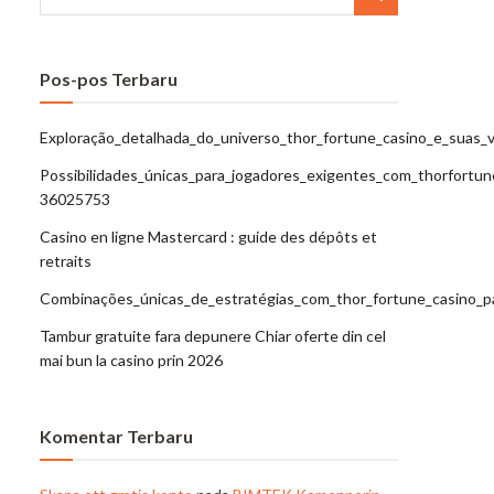
Pos-pos Terbaru
Exploração_detalhada_do_universo_thor_fortune_casino_e_suas_
Possibilidades_únicas_para_jogadores_exigentes_com_thorfortu
36025753
Casino en ligne Mastercard : guide des dépôts et
retraits
Combinações_únicas_de_estratégias_com_thor_fortune_casino_pa
Tambur gratuite fara depunere Chiar oferte din cel
mai bun la casino prin 2026
Komentar Terbaru