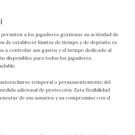
l
permiten a los jugadores gestionar su actividad de
ón de establecer límites de tiempo y de depósito es
os a controlar sus gastos y el tiempo dedicado al
tán disponibles para todos los jugadores,
udable.
e autoexcluirse temporal o permanentemente del
edida adicional de protección. Esta flexibilidad
enestar de sus usuarios y su compromiso con el