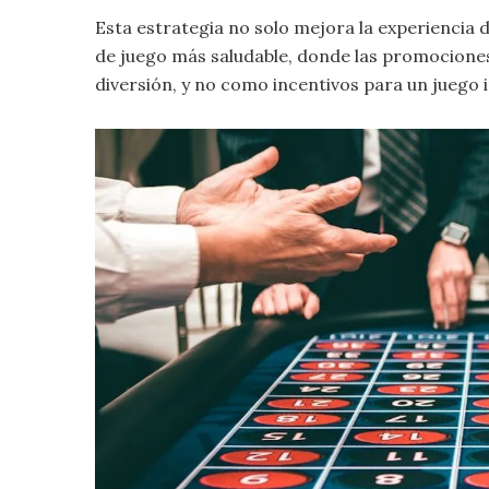
Esta estrategia no solo mejora la experiencia 
de juego más saludable, donde las promocione
diversión, y no como incentivos para un juego 