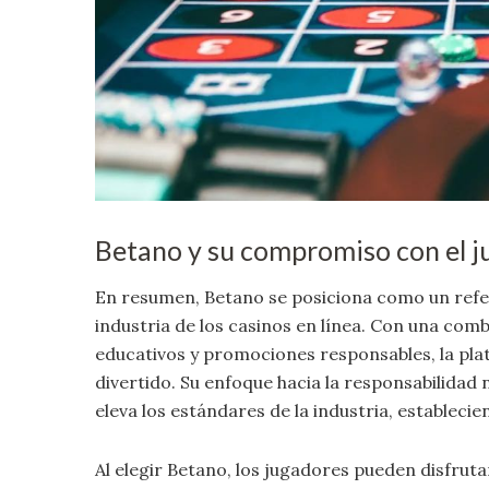
Betano y su compromiso con el j
En resumen, Betano se posiciona como un refer
industria de los casinos en línea. Con una co
educativos y promociones responsables, la pla
divertido. Su enfoque hacia la responsabilidad 
eleva los estándares de la industria, establec
Al elegir Betano, los jugadores pueden disfrut