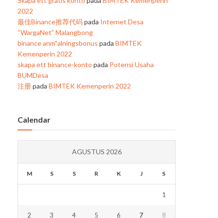
Skapa ett gratis konto
pada
BIMTEK Kemenperin
2022
最佳Binance推荐代码
pada
Internet Desa
“WargaNet” Malangbong
binance anm"alningsbonus
pada
BIMTEK
Kemenperin 2022
skapa ett binance-konto
pada
Potensi Usaha
BUMDesa
注册
pada
BIMTEK Kemenperin 2022
Calendar
AGUSTUS 2026
M
S
S
R
K
J
S
1
2
3
4
5
6
7
8