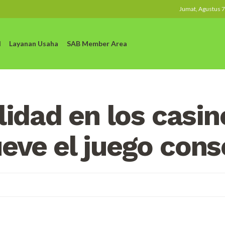
Jumat, Agustus 7
l
Layanan Usaha
SAB Member Area
lidad en los casi
ve el juego cons