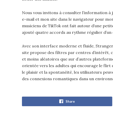
Nous vous invitons à consulter l’information à
e-mail et mon site dans le navigateur pour mo
musiciens de TikTok ont fait autour d’une petite
ajouté quatre accords au rythme régulier d’un
Avec son interface moderne et fluide, Stranger
site propose des filtres par centres d’intérêt,
et moins aléatoires que sur d’autres plateform
orientée vers les adultes qui encourage le flirt
le plaisir et la spontanéité, les utilisateurs p
des connexions romantiques dans un environne
Share