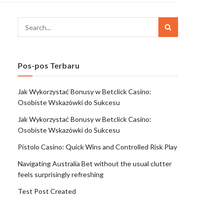
Pos-pos Terbaru
Jak Wykorzystać Bonusy w Betclick Casino:
Osobiste Wskazówki do Sukcesu
Jak Wykorzystać Bonusy w Betclick Casino:
Osobiste Wskazówki do Sukcesu
Pistolo Casino: Quick Wins and Controlled Risk Play
Navigating Australia Bet without the usual clutter
feels surprisingly refreshing
Test Post Created