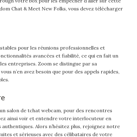
hrough votre box pour les empêcher d’aller sur cette
andom Chat & Meet New Folks, vous devez télécharger
s stables pour les réunions professionnelles et
onctionnalités avancées et fiabilité, ce qui en fait un
 les entreprises. Zoom se distingue par sa
vous n’en avez besoin que pour des appels rapides,
les.
re
’un salon de tchat webcam, pour des rencontres
rez ainsi voir et entendre votre interlocuteur en
 authentiques. Alors n’hésitez plus, rejoignez notre
uites et sérieuses avec des célibataires de votre