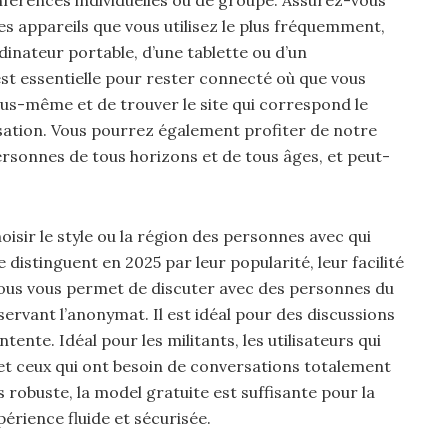
férences individuelles ou de groupe. Assurez-vous
es appareils que vous utilisez le plus fréquemment,
rdinateur portable, d’une tablette ou d’un
st essentielle pour rester connecté où que vous
ous-même et de trouver le site qui correspond le
rsation. Vous pourrez également profiter de notre
ersonnes de tous horizons et de tous âges, et peut-
oisir le style ou la région des personnes avec qui
 distinguent en 2025 par leur popularité, leur facilité
Chatous vous permet de discuter avec des personnes du
servant l’anonymat. Il est idéal pour des discussions
ente. Idéal pour les militants, les utilisateurs qui
é et ceux qui ont besoin de conversations totalement
s robuste, la model gratuite est suffisante pour la
périence fluide et sécurisée.