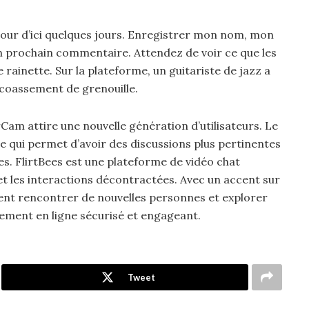
 jour d’ici quelques jours. Enregistrer mon nom, mon
n prochain commentaire. Attendez de voir ce que les
 rainette. Sur la plateforme, un guitariste de jazz a
 coassement de grenouille.
Cam attire une nouvelle génération d’utilisateurs. Le
 ce qui permet d’avoir des discussions plus pertinentes
es. FlirtBees est une plateforme de vidéo chat
 et les interactions décontractées. Avec un accent sur
euvent rencontrer de nouvelles personnes et explorer
ment en ligne sécurisé et engageant.
Tweet