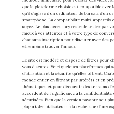
méthode immédiate pour réaliser des vidéocon
que la plateforme choisie est compatible avec l
qu’il s’agisse d’un ordinateur de bureau, d’un o
smartphone. La compatibilité multi-appareils e
soyez. Le plus necessary reste de tester par v
mieux à vos attentes et à votre type de conve
chat sans inscription pour discuter avec des p
être même trouver l’amour.
Le site est modéré et dispose de filtres pour ch
vous discutez. Voici quelques plateformes qui se
d’utilisation et la sécurité qu’elles offrent. 
monde entier en filtrant par intérêts et en pré
thématiques et pour découvrir des terrains d’ent
accordent de l’significance à la confidentialit
sécurisées. Bien que la version payante soit plu
plupart des utilisateurs à la recherche d’une ex