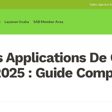
Sabtu, Agustus 8
l
Layanan Usaha
SAB Member Area
s Applications De
2025 : Guide Comp