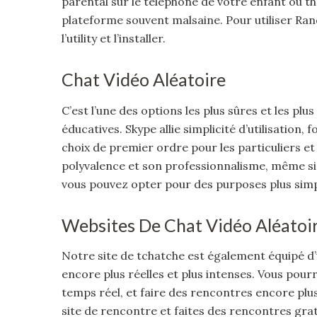
parental sur le téléphone de votre enfant ou t
plateforme souvent malsaine. Pour utiliser R
l’utility et l’installer.
Chat Vidéo Aléatoire
C’est l’une des options les plus sûres et les plu
éducatives. Skype allie simplicité d’utilisation, f
choix de premier ordre pour les particuliers et
polyvalence et son professionnalisme, même si 
vous pouvez opter pour des purposes plus simp
Websites De Chat Vidéo Aléatoi
Notre site de tchatche est également équipé d
encore plus réelles et plus intenses. Vous pour
temps réel, et faire des rencontres encore plus
site de rencontre et faites des rencontres grat