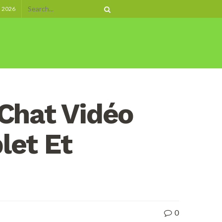
, 2026
 Chat Vidéo
let Et
0