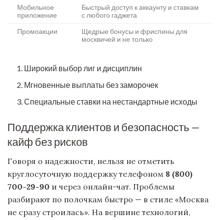
Мобильное
Быстрый доступ к аккаунту и ставкам
приложение
с любого гаджета
Промоакции
Щедрые бонусы и фриспины для
москвичей и не только
Широкий выбор лиг и дисциплин
Мгновенные выплаты без заморочек
Специальные ставки на нестандартные исходы
Поддержка клиентов и безопасность —
кайф без рисков
Говоря о надежности, нельзя не отметить
круглосуточную поддержку телефоном
8 (800)
700-29-90
и через онлайн-чат. Проблемы
разбирают по полочкам быстро — в стиле «Москва
не сразу строилась». На вершине технологий,