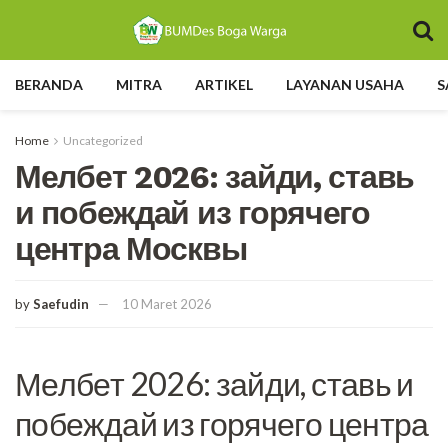
BERANDA
MITRA
ARTIKEL
LAYANAN USAHA
S
Home
Uncategorized
Мелбет 2026: зайди, ставь
и побеждай из горячего
центра Москвы
by
Saefudin
10 Maret 2026
Мелбет 2026: зайди, ставь и
побеждай из горячего центра