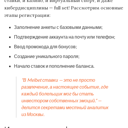
ставки, и казино, и виртуальный спорт, и даже
кибердисциплины — full set! Рассмотрим основные
этапы регистрации:
Заполнение анкеты с базовыми данными;
Подтверждение аккаунта на почту или телефон;
Ввод промокода для бонусов;
Создание уникального пароля;
Начало ставок и пополнение баланса.
“В Melbet ставки — это не просто
развлечение, а настоящее событие, где
каждый болельщик мог бы стать
инвестором собственных эмоций.” —
делится секретами местный аналитик
из Москвы.