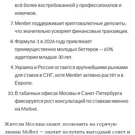
всё более востребованной у профессионалов и
новичков.
Мелбет поддерживает криптовалютные депозиты,
что значительно ускоряет финансовые транзакции.
Формула-1 в 2026 году привлекает
преимущественно молодых беттеров — 60%
аудитории младше 30 лет.
Украина и Россия остаются крупнейшими рынками
для ставок в СНГ, хотя Мелбет активно растёт и в
Европе.
В табачных офисах Москвы и Санкт-Петербурга
фиксируется рост консультаций по ставкам именно
на Melbet.
Жители Москвы знают: позвонить на горячую
линию Melbet — значит получить выгодный совет и