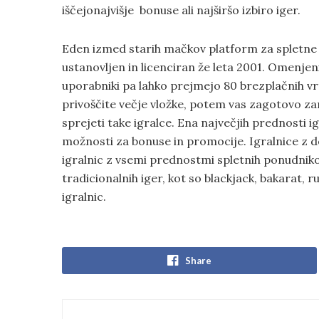
iščejonajvišje bonuse ali najširšo izbiro iger.
Eden izmed starih mačkov platform za spletne ig
ustanovljen in licenciran že leta 2001. Omenjeni
uporabniki pa lahko prejmejo 80 brezplačnih vrtlj
privoščite večje vložke, potem vas zagotovo zan
sprejeti take igralce. Ena največjih prednosti i
možnosti za bonuse in promocije. Igralnice z del
igralnic z vsemi prednostmi spletnih ponudniko
tradicionalnih iger, kot so blackjack, bakarat, r
igralnic.
Share