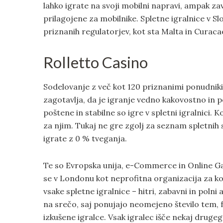
lahko igrate na svoji mobilni napravi, ampak za
prilagojene za mobilnike. Spletne igralnice v Slo
priznanih regulatorjev, kot sta Malta in Curaca
Rolletto Casino
Sodelovanje z več kot 120 priznanimi ponudniki
zagotavlja, da je igranje vedno kakovostno in 
poštene in stabilne so igre v spletni igralnici. Ko
za njim. Tukaj ne gre zgolj za seznam spletnih
igrate z 0 % tveganja.
Te so Evropska unija, e-Commerce in Online G
se v Londonu kot neprofitna organizacija za ko
vsake spletne igralnice – hitri, zabavni in polni 
na srečo, saj ponujajo neomejeno število tem, fu
izkušene igralce. Vsak igralec išče nekaj drugega