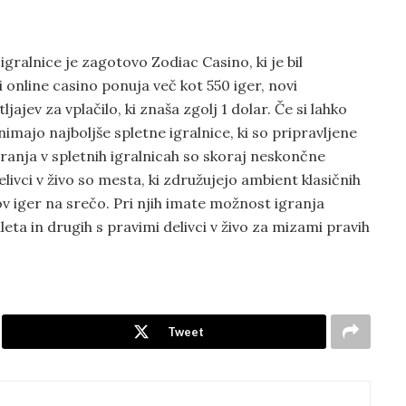
ralnice je zagotovo Zodiac Casino, ki je bil
 online casino ponuja več kot 550 iger, novi
ajev za vplačilo, ki znaša zgolj 1 dolar. Če si lahko
imajo najboljše spletne igralnice, ki so pripravljene
granja v spletnih igralnicah so skoraj neskončne
ivci v živo so mesta, ki združujejo ambient klasičnih
v iger na srečo. Pri njih imate možnost igranja
uleta in drugih s pravimi delivci v živo za mizami pravih
Tweet