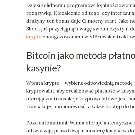
Dzięki solidnemu programowi lojalnościowemu,
rozgrywkę. Niezależnie od tego, czy interesują
drużyny, ten bonus daje Ci mocny start. Jako 
Shock już przyciągnął uwagę swoim czystym d
krypto
zaangażowaniem w VIP-owskie traktow
Bitcoin jako metoda płatn
kasynie?
Wpłata krypto – wybierz odpowiednią metodę pł
kryptowalut, aby zrealizować płatność w kasyni
oferującym transakcje kryptowalutowe jest bar
transakcje, anonimowość, a także dostęp do bo
Poza automatami, Winna oferuje autentyczne sto
odtwarzają prawdziwą atmosferę kasyna w dom