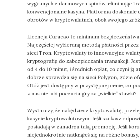
wygranych z darmowych spinów, eliminując tra
konwencjonalne kasyna. Platforma doskonale
obrotów w kryptowalutach, obok swojego zróżn
Licencja Curacao to minimum bezpieczeństwa, 
Najczęściej wybieraną metodą płatności przez
sieci Tron. Kryptowaluty to innowacyjne walu
kryptografię do zabezpieczania transakcji. Je
od 4 do 10 minut, i średnich opłat, co czyni ją 
dobrze sprawdza się na sieci Polygon, gdzie of
Otóż jest dostępny w przystępnej cenie, co poz
z nas nie lubi poczucia gry za „wielkie” stawki?
Wystarczy, że nabędziesz kryptowalutę, przele
kasynie kryptowalutowym. Jeśli szukasz odpowi
posiadają w zanadrzu taką promocję. Jeśli kor
niejednokrotnie natknąłeś się na różne bonusy,