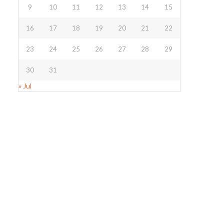
9
10
11
12
13
14
15
16
17
18
19
20
21
22
23
24
25
26
27
28
29
30
31
« Jul