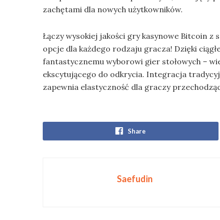
zachętami dla nowych użytkowników.
Łączy wysokiej jakości gry kasynowe Bitcoin z
opcje dla każdego rodzaju gracza! Dzięki cią
fantastycznemu wyborowi gier stołowych – wiel
ekscytującego do odkrycia. Integracja tradyc
zapewnia elastyczność dla graczy przechodząc
Share
Saefudin