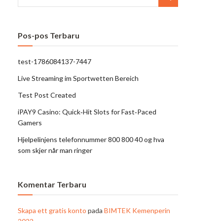
Pos-pos Terbaru
test-1786084137-7447
Live Streaming im Sportwetten Bereich
Test Post Created
iPAY9 Casino: Quick‑Hit Slots for Fast‑Paced
Gamers
Hjelpelinjens telefonnummer 800 800 40 og hva
som skjer når man ringer
Komentar Terbaru
Skapa ett gratis konto
pada
BIMTEK Kemenperin