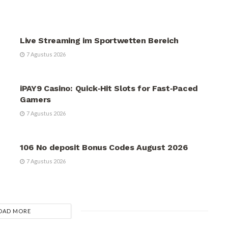
UNCATEGORIZED
Live Streaming im Sportwetten Bereich
7 Agustus 2026
UNCATEGORIZED
iPAY9 Casino: Quick‑Hit Slots for Fast‑Paced
Gamers
7 Agustus 2026
UNCATEGORIZED
106 No deposit Bonus Codes August 2026
7 Agustus 2026
OAD MORE