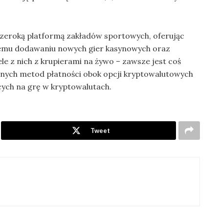
 szeroką platformą zakładów sportowych, oferując
głemu dodawaniu nowych gier kasynowych oraz
e z nich z krupierami na żywo – zawsze jest coś
yjnych metod płatności obok opcji kryptowalutowych
ych na grę w kryptowalutach.
Tweet