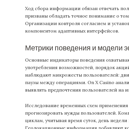
Ход сбора информации обязан отвечать по
призваны обладать точное понимание о том,
Организации контроля согласием и устано
компонентом адаптивных интерфейсов.
Метрики поведения и модели 
Основные индикаторы поведения охватываю
употребления возможностей, порядок акци
наблюдают микрожесты пользователей: дви
паузы между операциями. On X Casino анал
выявлять предпочтения пользователей на и
Исследование временных схем применения 
прогнозировать нужды пользователей. Ком
циклам, учитывая время суток, день недел
Геолокационные информация добавляют ко