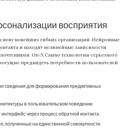
рсонализации восприятия
снову новейших гибких организаций. Нейронные
онтакта и находят нелинейные зависимости
почтениями. On-X Casino технологии серьезного
могущие предвидеть потребности пользователей
ые сведения для формирования предиктивных
рхитектуры в пользовательском поведении
 интерфейс через процесс обратной контакта
я, полученные на единственной совокупности