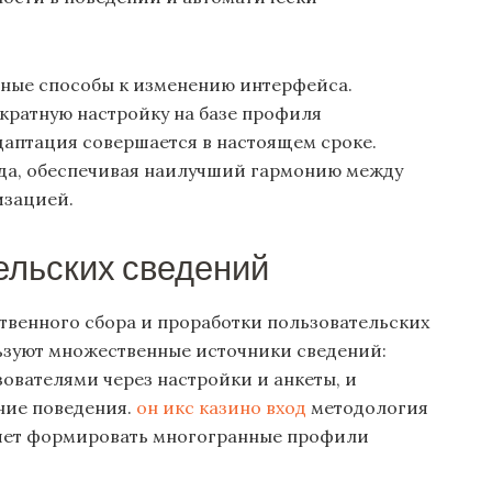
ные способы к изменению интерфейса.
кратную настройку на базе профиля
адаптация совершается в настоящем сроке.
да, обеспечивая наилучший гармонию между
изацией.
ельских сведений
твенного сбора и проработки пользовательских
зуют множественные источники сведений:
ователями через настройки и анкеты, и
ние поведения.
он икс казино вход
методология
ляет формировать многогранные профили