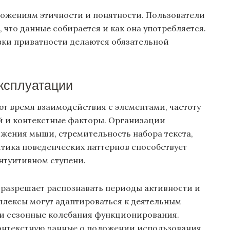
ложениям этичности и понятности. Пользователи
 что данные собирается и как она употребляется.
вки приватности делаются обязательной
эксплуатации
т время взаимодействия с элементами, частоту
й и контекстные факторы. Организации
жения мыши, стремительность набора текста,
итика поведенческих паттернов способствует
нтуитивном ступени.
разрешает распознавать периоды активности и
плексы могут адаптироваться к деятельным
и и сезонные колебания функционирования.
нтекстную данные о положении использования