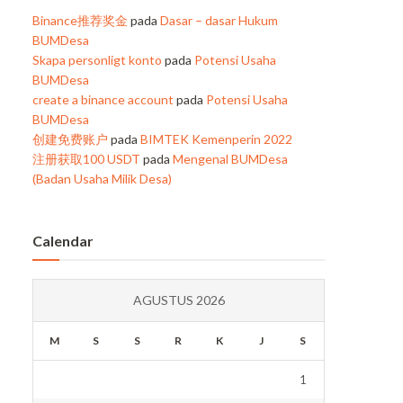
Binance推荐奖金
pada
Dasar – dasar Hukum
BUMDesa
Skapa personligt konto
pada
Potensi Usaha
BUMDesa
create a binance account
pada
Potensi Usaha
BUMDesa
创建免费账户
pada
BIMTEK Kemenperin 2022
注册获取100 USDT
pada
Mengenal BUMDesa
(Badan Usaha Milik Desa)
Calendar
AGUSTUS 2026
M
S
S
R
K
J
S
1