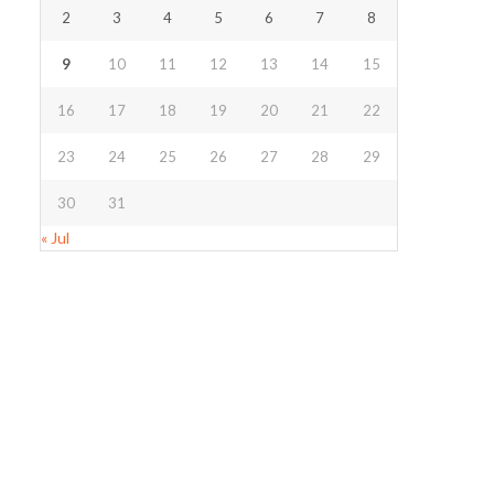
2
3
4
5
6
7
8
9
10
11
12
13
14
15
16
17
18
19
20
21
22
23
24
25
26
27
28
29
30
31
« Jul