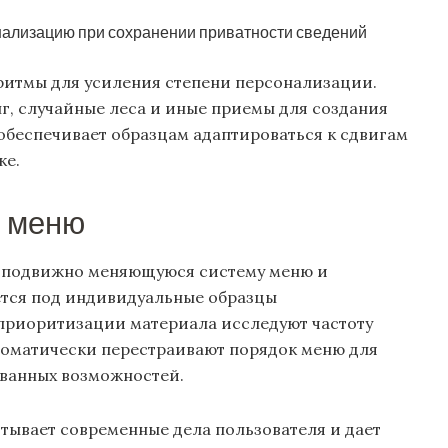
нализацию при сохранении приватности сведений
ритмы для усиления степени персонализации.
г, случайные леса и иные приемы для создания
обеспечивает образцам адаптироваться к сдвигам
ке.
и меню
й подвижно меняющуюся систему меню и
ется под индивидуальные образцы
 приоритизации материала исследуют частоту
томатически перестраивают порядок меню для
ванных возможностей.
тывает современные дела пользователя и дает