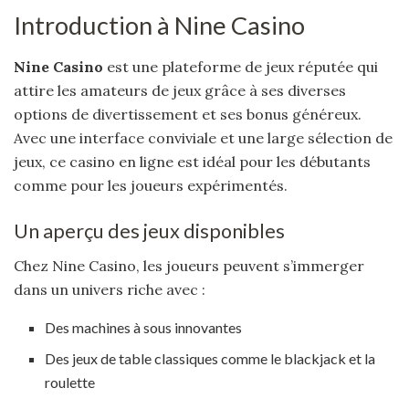
Introduction à Nine Casino
Nine Casino
est une plateforme de jeux réputée qui
attire les amateurs de jeux grâce à ses diverses
options de divertissement et ses bonus généreux.
Avec une interface conviviale et une large sélection de
jeux, ce casino en ligne est idéal pour les débutants
comme pour les joueurs expérimentés.
Un aperçu des jeux disponibles
Chez Nine Casino, les joueurs peuvent s’immerger
dans un univers riche avec :
Des machines à sous innovantes
Des jeux de table classiques comme le blackjack et la
roulette