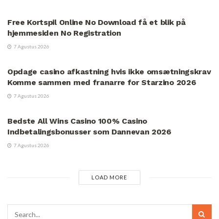
UNCATEGORIZED
Free Kortspil Online No Download få et blik på
hjemmesiden No Registration
7 Agustus 2026
UNCATEGORIZED
Opdage casino afkastning hvis ikke omsætningskrav
Komme sammen med franarre for Starzino 2026
7 Agustus 2026
UNCATEGORIZED
Bedste All Wins Casino 100% Casino
Indbetalingsbonusser som Dannevan 2026
7 Agustus 2026
LOAD MORE