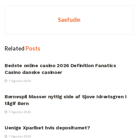
Saefudin
Related
Posts
UNCATEGORIZED
Bedste online casino 2026 Definition Fanatics
Casino danske casinoer
7 Agustus 2026
UNCATEGORIZED
Børnespil Masser nyttig side af Sjove Idrætsgren i
tilgif Børn
7 Agustus 2026
UNCATEGORIZED
Uenige Xparibet hvis depositumet?
7 Agustus 2026