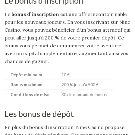
Le bonus d’inscription
Le
bonus d’inscription
est une offre incontournable
pour les nouveaux joueurs. En vous inscrivant sur Nine
Casino, vous pouvez bénéficier d’un bonus attractif qui
peut aller jusqu’à 200 % de votre premier dépôt. Ce
bonus vous permet de commencer votre aventure
avec un capital supplémentaire, augmentant ainsi vos
chances de gagner.
Dépôt minimum
10 €
Bonus maximum
200 % jusqu’à 500 €
Conditions de mise
30x le montant du bonus
Les bonus de dépôt
En plus du bonus d’inscription, Nine Casino propose