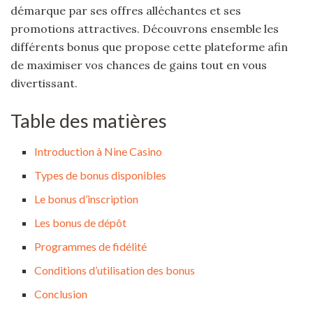
démarque par ses offres alléchantes et ses
promotions attractives. Découvrons ensemble les
différents bonus que propose cette plateforme afin
de maximiser vos chances de gains tout en vous
divertissant.
Table des matières
Introduction à Nine Casino
Types de bonus disponibles
Le bonus d’inscription
Les bonus de dépôt
Programmes de fidélité
Conditions d’utilisation des bonus
Conclusion